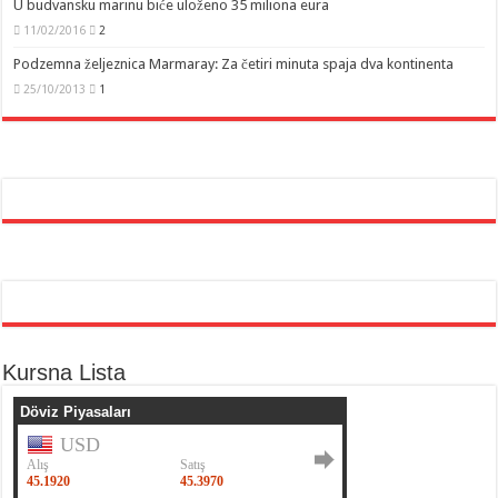
U budvansku marinu biće uloženo 35 miliona eura
11/02/2016
2
Podzemna željeznica Marmaray: Za četiri minuta spaja dva kontinenta
25/10/2013
1
Kursna Lista