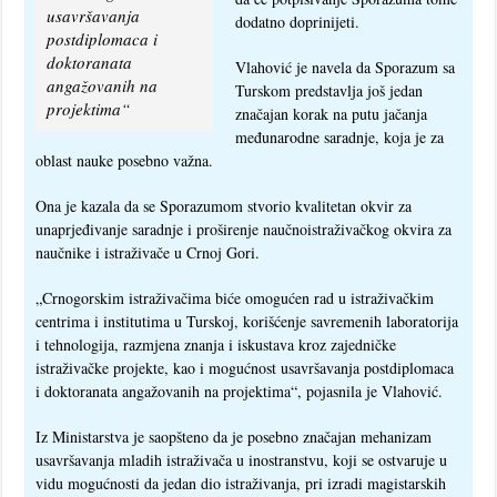
usavršavanja
dodatno doprinijeti.
postdiplomaca i
doktoranata
Vlahović je navela da Sporazum sa
angažovanih na
Turskom predstavlja još jedan
projektima“
značajan korak na putu jačanja
međunarodne saradnje, koja je za
oblast nauke posebno važna.
Ona je kazala da se Sporazumom stvorio kvalitetan okvir za
unaprjeđivanje saradnje i proširenje naučnoistraživačkog okvira za
naučnike i istraživače u Crnoj Gori.
„Crnogorskim istraživačima biće omogućen rad u istraživačkim
centrima i institutima u Turskoj, korišćenje savremenih laboratorija
i tehnologija, razmjena znanja i iskustava kroz zajedničke
istraživačke projekte, kao i mogućnost usavršavanja postdiplomaca
i doktoranata angažovanih na projektima“, pojasnila je Vlahović.
Iz Ministarstva je saopšteno da je posebno značajan mehanizam
usavršavanja mladih istraživača u inostranstvu, koji se ostvaruje u
vidu mogućnosti da jedan dio istraživanja, pri izradi magistarskih