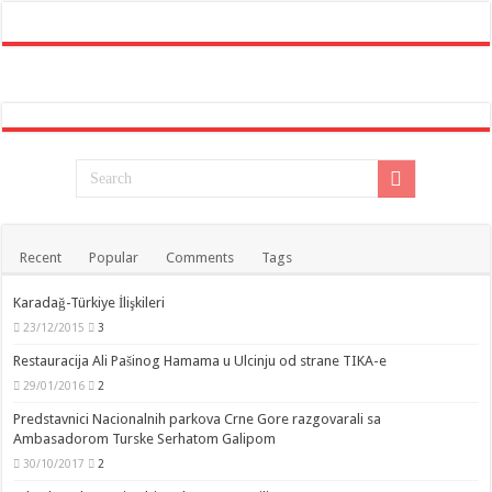
Recent
Popular
Comments
Tags
Karadağ-Türkiye İlişkileri
23/12/2015
3
Restauracija Ali Pašinog Hamama u Ulcinju od strane TIKA-e
29/01/2016
2
Predstavnici Nacionalnih parkova Crne Gore razgovarali sa
Ambasadorom Turske Serhatom Galipom
30/10/2017
2