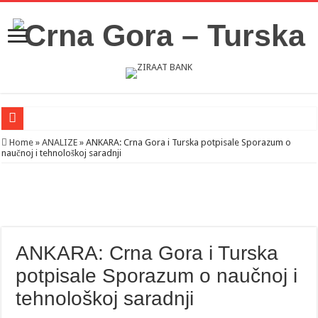
Novosti iz Acibadema
Home
»
ANALIZE
»
ANKARA: Crna Gora i Turska potpisale Sporazum o
naučnoj i tehnološkoj saradnji
Šahman sa iseljenicima iz Crne Gore u Turskoj: Velika je važnost naše dijaspore 
Milatović pozvao Erdogana da posjeti Crnu Goru: Turska jedan od najvažnijih ek
ANKARA: Crna Gora i Turska
potpisale Sporazum o naučnoj i
tehnološkoj saradnji