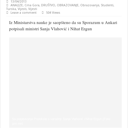
13/04/2013
ANALIZE
,
Crna Gora
,
DRUŠTVO
,
OBRAZOVANJE
,
Obrazovanje
,
Studenti
,
Turska
,
Vijesti
,
Vijesti
Leave a comment
504 Views
Iz Ministarstva nauke je saopšteno da su Sporazum u Ankari
potpisali ministri Sanja Vlahović i Nihat Ergun
Sa potpisivanja Protokola o saradnji: Sanja Vlahović i Nihat Ergun (Foto:
gov.me)