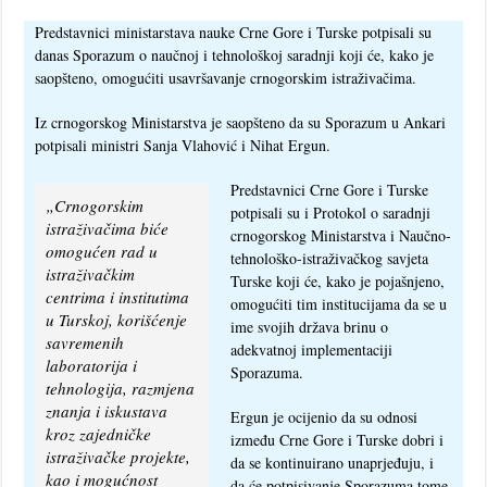
Predstavnici ministarstava nauke Crne Gore i Turske potpisali su
danas Sporazum o naučnoj i tehnološkoj saradnji koji će, kako je
saopšteno, omogućiti usavršavanje crnogorskim istraživačima.
Iz crnogorskog Ministarstva je saopšteno da su Sporazum u Ankari
potpisali ministri Sanja Vlahović i Nihat Ergun.
Predstavnici Crne Gore i Turske
„Crnogorskim
potpisali su i Protokol o saradnji
istraživačima biće
crnogorskog Ministarstva i Naučno-
omogućen rad u
tehnološko-istraživačkog savjeta
istraživačkim
Turske koji će, kako je pojašnjeno,
centrima i institutima
omogućiti tim institucijama da se u
u Turskoj, korišćenje
ime svojih država brinu o
savremenih
adekvatnoj implementaciji
laboratorija i
Sporazuma.
tehnologija, razmjena
znanja i iskustava
Ergun je ocijenio da su odnosi
kroz zajedničke
između Crne Gore i Turske dobri i
istraživačke projekte,
da se kontinuirano unaprjeđuju, i
kao i mogućnost
da će potpisivanje Sporazuma tome