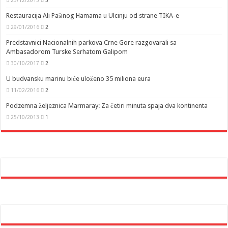
Restauracija Ali Pašinog Hamama u Ulcinju od strane TIKA-e
29/01/2016
2
Predstavnici Nacionalnih parkova Crne Gore razgovarali sa
Ambasadorom Turske Serhatom Galipom
30/10/2017
2
U budvansku marinu biće uloženo 35 miliona eura
11/02/2016
2
Podzemna željeznica Marmaray: Za četiri minuta spaja dva kontinenta
25/10/2013
1