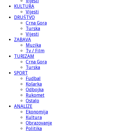
Vijesti
KULTURA
Vijesti
DRUŠTVO
Crna Gora
Turska
Vijesti
ZABAVA
Muzika
Tv / Film
TURIZAM
Crna Gora
Turska
SPORT
Fudbal
Košarka
Odbojka
Rukomet
Ostalo
ANALIZE
Ekonomija
Kultura
Obrazovanje
Politika