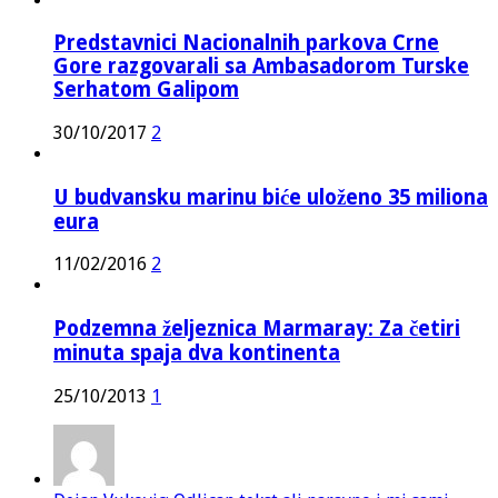
Predstavnici Nacionalnih parkova Crne
Gore razgovarali sa Ambasadorom Turske
Serhatom Galipom
30/10/2017
2
U budvansku marinu biće uloženo 35 miliona
eura
11/02/2016
2
Podzemna željeznica Marmaray: Za četiri
minuta spaja dva kontinenta
25/10/2013
1