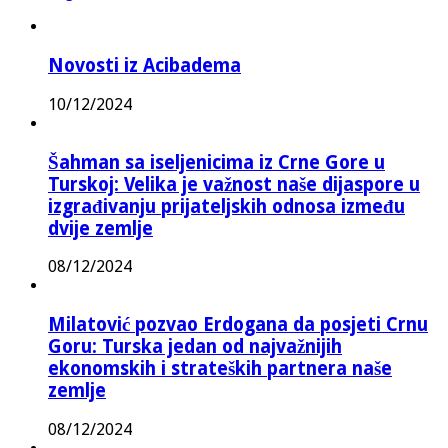
Novosti iz Acibadema
10/12/2024
Šahman sa iseljenicima iz Crne Gore u
Turskoj: Velika je važnost naše dijaspore u
izgrađivanju prijateljskih odnosa između
dvije zemlje
08/12/2024
Milatović pozvao Erdogana da posjeti Crnu
Goru: Turska jedan od najvažnijih
ekonomskih i strateških partnera naše
zemlje
08/12/2024