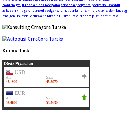
montenegro
turkish airlines podgorica
acibadem podgorica
podgorica istanbul
acibadem crna gora
istanbul podgorica
ziraat banka
turizam turska
acibadem karadag
crna gora
investicije turska
studiranje turska
turska ekonomija
studenti turska
Kursna Lista