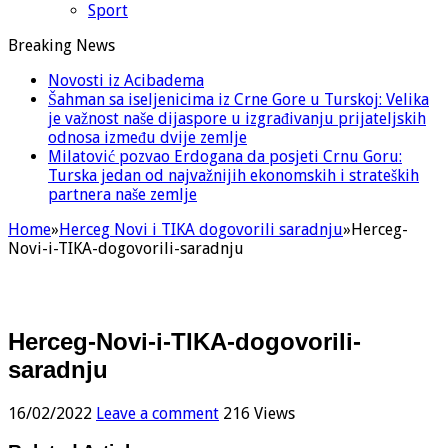
Sport
Breaking News
Novosti iz Acibadema
Šahman sa iseljenicima iz Crne Gore u Turskoj: Velika
je važnost naše dijaspore u izgrađivanju prijateljskih
odnosa između dvije zemlje
Milatović pozvao Erdogana da posjeti Crnu Goru:
Turska jedan od najvažnijih ekonomskih i strateških
partnera naše zemlje
Home
»
Herceg Novi i TIKA dogovorili saradnju
»
Herceg-
Novi-i-TIKA-dogovorili-saradnju
Herceg-Novi-i-TIKA-dogovorili-
saradnju
16/02/2022
Leave a comment
216 Views