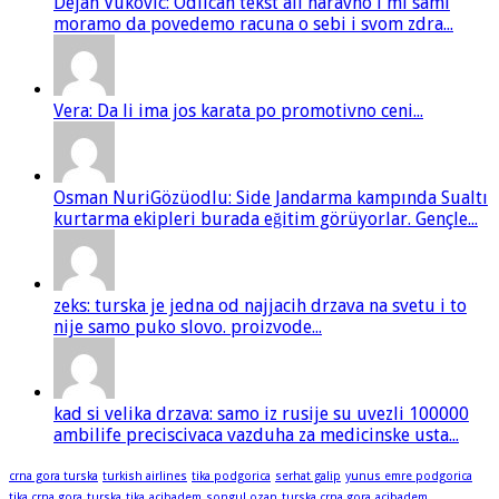
Dejan Vukovic: Odlican tekst ali naravno i mi sami
moramo da povedemo racuna o sebi i svom zdra...
Vera: Da li ima jos karata po promotivno ceni...
Osman NuriGözüodlu: Side Jandarma kampında Sualtı
kurtarma ekipleri burada eğitim görüyorlar. Gençle...
zeks: turska je jedna od najjacih drzava na svetu i to
nije samo puko slovo. proizvode...
kad si velika drzava: samo iz rusije su uvezli 100000
ambilife preciscivaca vazduha za medicinske usta...
crna gora turska
turkish airlines
tika podgorica
serhat galip
yunus emre podgorica
tika crna gora
turska
tika
acibadem
songul ozan
turska crna gora
acibadem