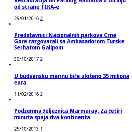
Restauracija Ali Pašinog Hamama u Ulcinju
od strane TIKA-e
29/01/2016
2
Predstavnici Nacionalnih parkova Crne
Gore razgovarali sa Ambasadorom Turske
Serhatom Galipom
30/10/2017
2
U budvansku marinu biće uloženo 35 miliona
eura
11/02/2016
2
Podzemna željeznica Marmaray: Za četiri
minuta spaja dva kontinenta
25/10/2013
1