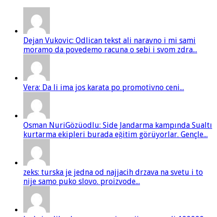
Dejan Vukovic: Odlican tekst ali naravno i mi sami
moramo da povedemo racuna o sebi i svom zdra...
Vera: Da li ima jos karata po promotivno ceni...
Osman NuriGözüodlu: Side Jandarma kampında Sualtı
kurtarma ekipleri burada eğitim görüyorlar. Gençle...
zeks: turska je jedna od najjacih drzava na svetu i to
nije samo puko slovo. proizvode...