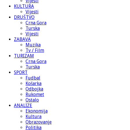
Vijesti
KULTURA
Vijesti
DRUŠTVO
Crna Gora
Turska
Vijesti
ZABAVA
Muzika
Tv / Film
TURIZAM
Crna Gora
Turska
SPORT
Fudbal
Košarka
Odbojka
Rukomet
Ostalo
ANALIZE
Ekonomija
Kultura
Obrazovanje
Politika