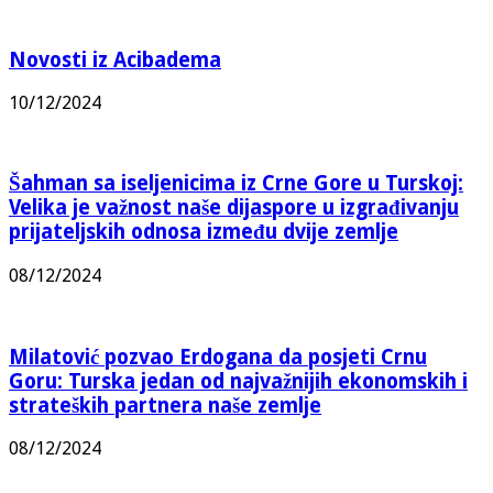
Novosti iz Acibadema
10/12/2024
Šahman sa iseljenicima iz Crne Gore u Turskoj:
Velika je važnost naše dijaspore u izgrađivanju
prijateljskih odnosa između dvije zemlje
08/12/2024
Milatović pozvao Erdogana da posjeti Crnu
Goru: Turska jedan od najvažnijih ekonomskih i
strateških partnera naše zemlje
08/12/2024