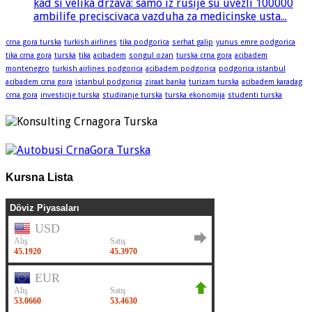
kad si velika drzava: samo iz rusije su uvezli 100000
ambilife preciscivaca vazduha za medicinske usta...
crna gora turska
turkish airlines
tika podgorica
serhat galip
yunus emre podgorica
tika crna gora
turska
tika
acibadem
songul ozan
turska crna gora
acibadem
montenegro
turkish airlines podgorica
acibadem podgorica
podgorica istanbul
acibadem crna gora
istanbul podgorica
ziraat banka
turizam turska
acibadem karadag
crna gora
investicije turska
studiranje turska
turska ekonomija
studenti turska
Kursna Lista