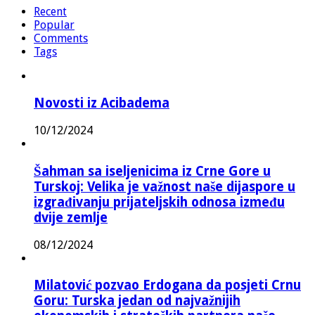
Recent
Popular
Comments
Tags
Novosti iz Acibadema
10/12/2024
Šahman sa iseljenicima iz Crne Gore u
Turskoj: Velika je važnost naše dijaspore u
izgrađivanju prijateljskih odnosa između
dvije zemlje
08/12/2024
Milatović pozvao Erdogana da posjeti Crnu
Goru: Turska jedan od najvažnijih