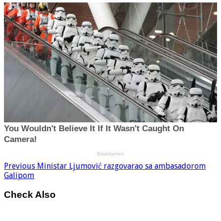
Previous
Ministar Ljumović razgovarao sa ambasadorom
Galipom
Check Also