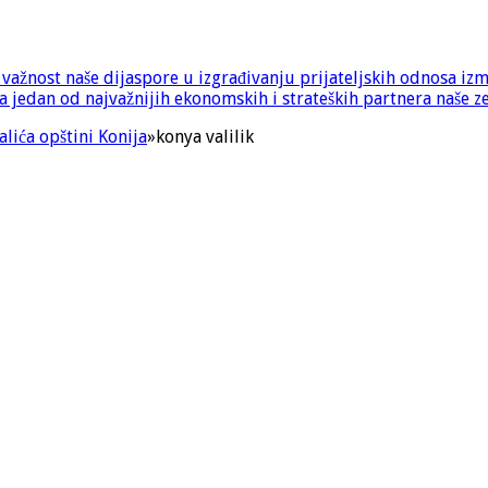
e važnost naše dijaspore u izgrađivanju prijateljskih odnosa iz
 jedan od najvažnijih ekonomskih i strateških partnera naše z
lića opštini Konija
»
konya valilik