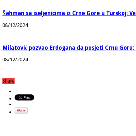
Šahman sa iseljenicima iz Crne Gore u Turskoj: Vel
08/12/2024
Milatović pozvao Erdogana da posjeti Crnu Goru: 
08/12/2024
Share