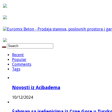
Recent
Popular
Comments
Tags
Novosti iz Acibadema
10/12/2024
Šahman sa iseljenicima iz Crne Gore u Turskoj