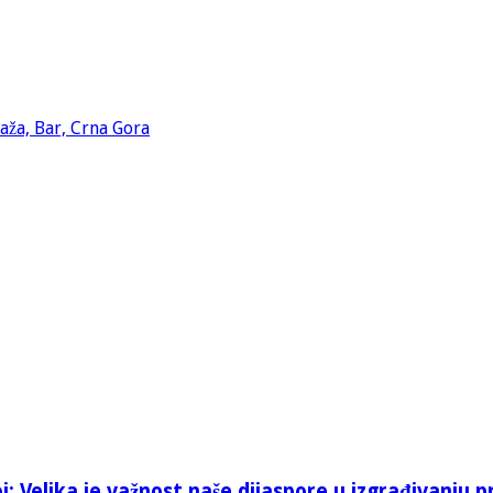
: Velika je važnost naše dijaspore u izgrađivanju p