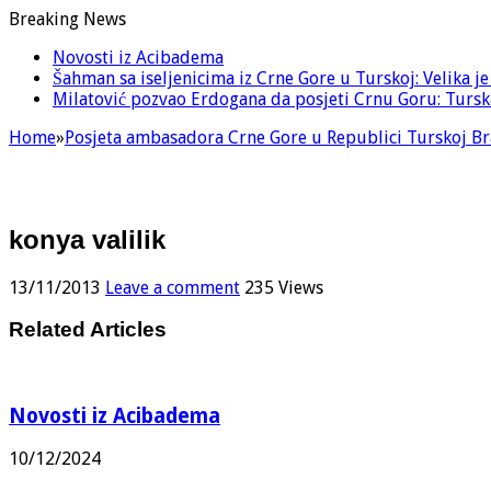
Breaking News
Novosti iz Acibadema
Šahman sa iseljenicima iz Crne Gore u Turskoj: Velika j
Milatović pozvao Erdogana da posjeti Crnu Goru: Turska
Home
»
Posjeta ambasadora Crne Gore u Republici Turskoj Bra
konya valilik
13/11/2013
Leave a comment
235 Views
Related Articles
Novosti iz Acibadema
10/12/2024