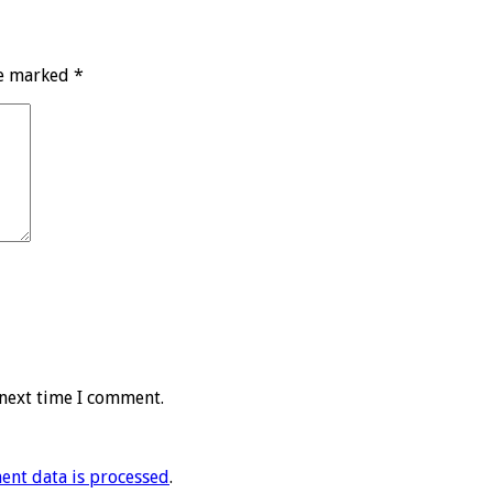
re marked
*
 next time I comment.
nt data is processed
.