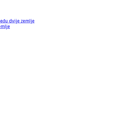
među dvije zemlje
emlje