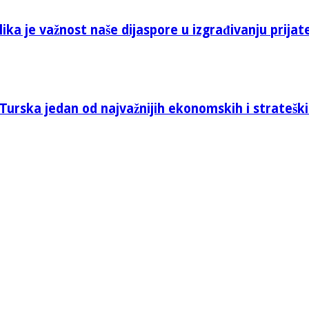
ika je važnost naše dijaspore u izgrađivanju prijat
Turska jedan od najvažnijih ekonomskih i stratešk