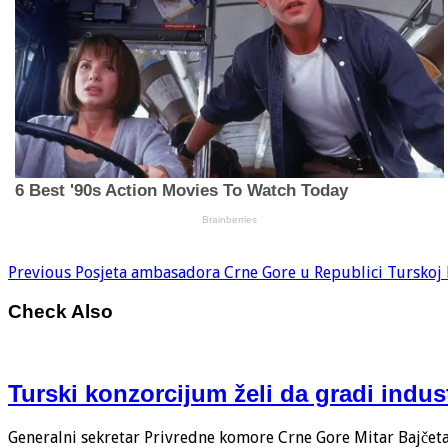
Previous
Posjeta ambasadora Crne Gore u Republici Turskoj B
Check Also
Turski konzorcijum želi da gradi indus
Generalni sekretar Privredne komore Crne Gore Mitar Bajčeta i