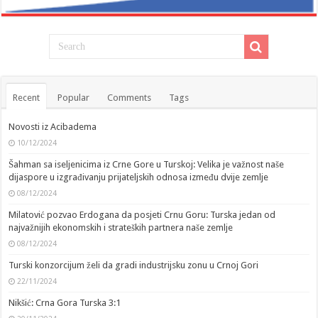
Recent
Popular
Comments
Tags
Novosti iz Acibadema
10/12/2024
Šahman sa iseljenicima iz Crne Gore u Turskoj: Velika je važnost naše
dijaspore u izgrađivanju prijateljskih odnosa između dvije zemlje
08/12/2024
Milatović pozvao Erdogana da posjeti Crnu Goru: Turska jedan od
najvažnijih ekonomskih i strateških partnera naše zemlje
08/12/2024
Turski konzorcijum želi da gradi industrijsku zonu u Crnoj Gori
22/11/2024
Nikšić: Crna Gora Turska 3:1