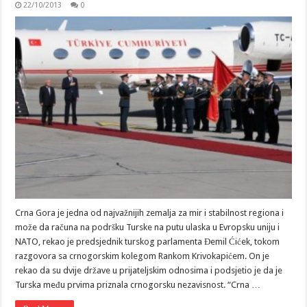
22/10/2013
0
Crna Gora je jedna od najvažnijih zemalja za mir i stabilnost regiona i
može da računa na podršku Turske na putu ulaska u Evropsku uniju i
NATO, rekao je predsjednik turskog parlamenta Đemil Ćićek, tokom
razgovora sa crnogorskim kolegom Rankom Krivokapićem. On je
rekao da su dvije države u prijateljskim odnosima i podsjetio je da je
Turska među prvima priznala crnogorsku nezavisnost. “Crna …