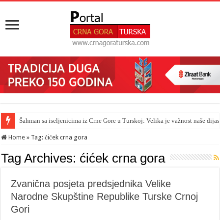
Šahman sa iseljenicima iz Crne Gore u Turskoj: Velika je važnost naše dija
Home
»
Tag:
ćićek crna gora
Tag Archives:
ćićek crna gora
Zvanična posjeta predsjednika Velike
Narodne Skupštine Republike Turske Crnoj
Gori