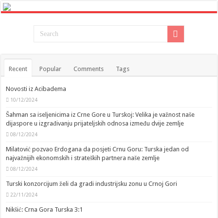
Recent
Popular
Comments
Tags
Novosti iz Acibadema
10/12/2024
Šahman sa iseljenicima iz Crne Gore u Turskoj: Velika je važnost naše
dijaspore u izgrađivanju prijateljskih odnosa između dvije zemlje
08/12/2024
Milatović pozvao Erdogana da posjeti Crnu Goru: Turska jedan od
najvažnijih ekonomskih i strateških partnera naše zemlje
08/12/2024
Turski konzorcijum želi da gradi industrijsku zonu u Crnoj Gori
22/11/2024
Nikšić: Crna Gora Turska 3:1