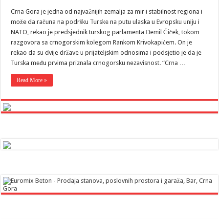
Crna Gora je jedna od najvažnijih zemalja za mir i stabilnost regiona i
može da računa na podršku Turske na putu ulaska u Evropsku uniju i
NATO, rekao je predsjednik turskog parlamenta Đemil Ćićek, tokom
razgovora sa crnogorskim kolegom Rankom Krivokapićem. On je
rekao da su dvije države u prijateljskim odnosima i podsjetio je da je
Turska među prvima priznala crnogorsku nezavisnost. “Crna …
Read More »