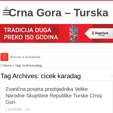
Novosti iz Acibadema
Home
»
Tag:
cicek karadag
Tag Archives:
cicek karadag
Zvanična posjeta predsjednika Velike
Narodne Skupštine Republike Turske Crnoj
Gori
22/10/2013
0