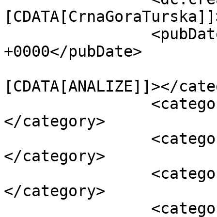
[CDATA[CrnaGoraTurska]]
		<pubDate>Fri, 27 Jan 2023 08:48:28 
+0000</pubDate>

				<catego
[CDATA[ANALIZE]]></cate
		<category><![CDATA[Crna Gora]]>
</category>

		<category><![CDATA[DRUŠTVO]]>
</category>

		<category><![CDATA[Ekonomija]]>
</category>

		<category><![CDATA[EKONOMIJA]]>