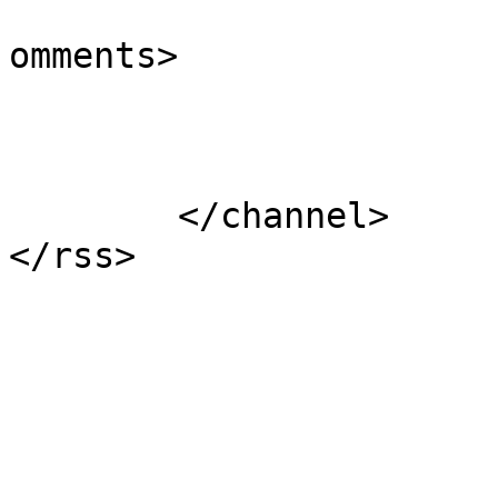
			<slash:comments>0</slash
omments>

			</item>
	</channel>
