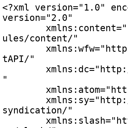
<?xml version="1.0" enc
version="2.0"

	xmlns:content="http://purl.org/rss/1.0/mod
ules/content/"

	xmlns:wfw="http://wellformedweb.org/Commen
tAPI/"

	xmlns:dc="http://purl.org/dc/elements/1.1/
"

	xmlns:atom="http://www.w3.org/2005/Atom"

	xmlns:sy="http://purl.org/rss/1.0/modules/
syndication/"

	xmlns:slash="http://purl.org/rss/1.0/modul