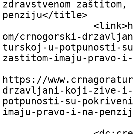
zdravstvenom zaštitom, 
penziju</title>

		<link>https://www.crnagoraturska.c
om/crnogorski-drzavljan
turskoj-u-potpunosti-su
zastitom-imaju-pravo-i-
					<co
https://www.crnagoratur
drzavljani-koji-zive-i-
potpunosti-su-pokriveni
imaju-pravo-i-na-penzij
		<dc:creator><!