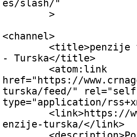
es/slash/"

	>

<channel>

	<title>penzije turska Archives - Crna Gora 
- Turska</title>

	<atom:link 
href="https://www.crnag
turska/feed/" rel="self"
type="application/rss+x
	<link>https://www.crnagoraturska.com/tag/p
enzije-turska/</link>

	<description>Portal Crna Gora i 