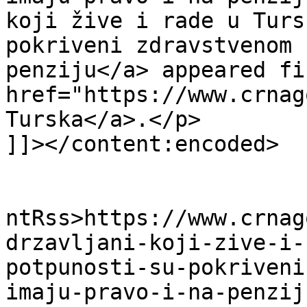
koji žive i rade u Turs
pokriveni zdravstvenom 
penziju</a> appeared fi
href="https://www.crnag
Turska</a>.</p>

]]></content:encoded>

					<wf
ntRss>https://www.crnag
drzavljani-koji-zive-i-
potpunosti-su-pokriveni
imaju-pravo-i-na-penzij