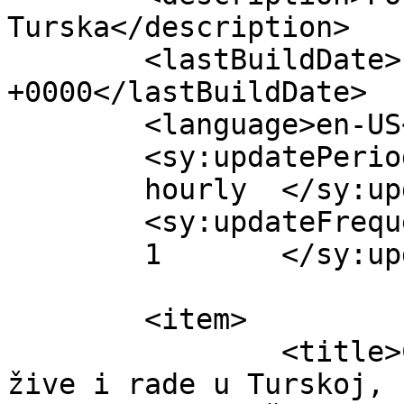
Turska</description>

	<lastBuildDate>Fri, 27 Jan 2023 08:48:28 
+0000</lastBuildDate>

	<language>en-US</language>

	<sy:updatePeriod>

	hourly	</sy:updatePeriod>

	<sy:updateFrequency>

	1	</sy:updateFrequency>

	<item>

		<title>Crnogorski državljani, koji 
žive i rade u Turskoj, 