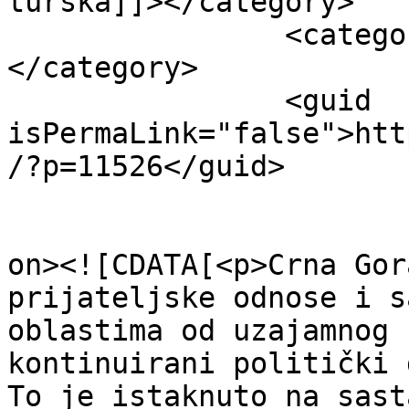
turska]]></category>

		<category><![CDATA[vedat bilgin]]>
</category>

		<guid 
isPermaLink="false">htt
/?p=11526</guid>

					<de
on><![CDATA[<p>Crna Gor
prijateljske odnose i s
oblastima od uzajamnog 
kontinuirani politički 
To je istaknuto na sast