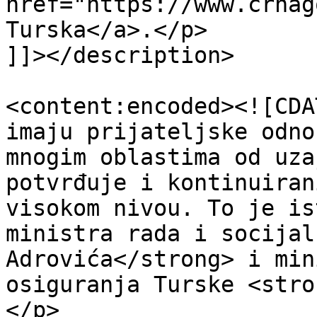
href="https://www.crnag
Turska</a>.</p>

]]></description>

<content:encoded><![CDA
imaju prijateljske odno
mnogim oblastima od uza
potvrđuje i kontinuiran
visokom nivou. To je is
ministra rada i socijal
Adrovića</strong> i min
osiguranja Turske <stro
</p>
