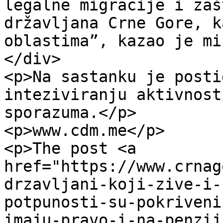
legalne migracije i zaš
državljana Crne Gore, k
oblastima”, kazao je mi
</div>

<p>Na sastanku je posti
inteziviranju aktivnost
sporazuma.</p>

<p>www.cdm.me</p>

<p>The post <a 
href="https://www.crnag
drzavljani-koji-zive-i-
potpunosti-su-pokriveni
imaju-pravo-i-na-penzij