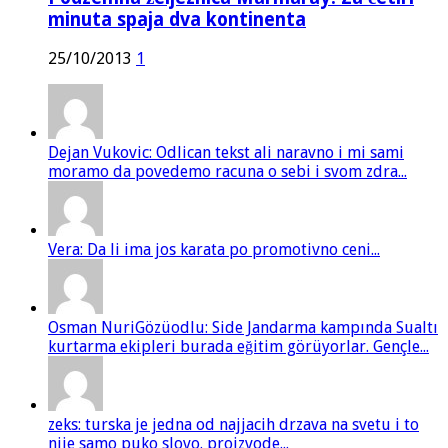
minuta spaja dva kontinenta
25/10/2013
1
Dejan Vukovic: Odlican tekst ali naravno i mi sami
moramo da povedemo racuna o sebi i svom zdra...
Vera: Da li ima jos karata po promotivno ceni...
Osman NuriGözüodlu: Side Jandarma kampında Sualtı
kurtarma ekipleri burada eğitim görüyorlar. Gençle...
zeks: turska je jedna od najjacih drzava na svetu i to
nije samo puko slovo. proizvode...