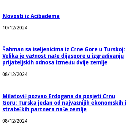
Novosti iz Acibadema
10/12/2024
Šahman sa iseljenicima iz Crne Gore u Turskoj:
Velika je važnost naše dijaspore u izgrađivanju
prijateljskih odnosa između dvije zemlje
08/12/2024
Milatović pozvao Erdogana da posjeti Crnu
Goru: Turska jedan od najvažnijih ekonomskih i
strateških partnera naše zemlje
08/12/2024