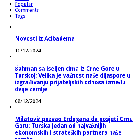
Popular
Comments
Tags
Novosti iz Acibadema
10/12/2024
Šahman sa iseljenicima iz Crne Gore u
Turskoj: Velika je važnost naše dijaspore u
izgrađivanju prijateljskih odnosa između
dvije zemlje
08/12/2024
Milatović pozvao Erdogana da posjeti Crnu
Goru: Turska jedan od najvažnijih
ekonomskih i strateških partnera naše