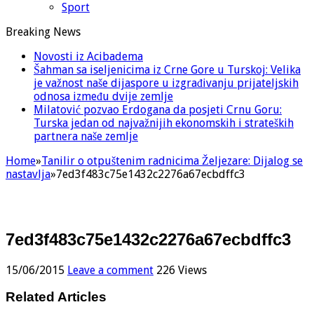
Sport
Breaking News
Novosti iz Acibadema
Šahman sa iseljenicima iz Crne Gore u Turskoj: Velika
je važnost naše dijaspore u izgrađivanju prijateljskih
odnosa između dvije zemlje
Milatović pozvao Erdogana da posjeti Crnu Goru:
Turska jedan od najvažnijih ekonomskih i strateških
partnera naše zemlje
Home
»
Tanilir o otpuštenim radnicima Željezare: Dijalog se
nastavlja
»
7ed3f483c75e1432c2276a67ecbdffc3
7ed3f483c75e1432c2276a67ecbdffc3
15/06/2015
Leave a comment
226 Views
Related Articles