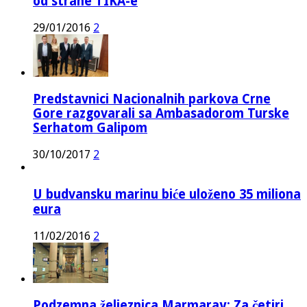
od strane TIKA-e
29/01/2016
2
Predstavnici Nacionalnih parkova Crne
Gore razgovarali sa Ambasadorom Turske
Serhatom Galipom
30/10/2017
2
U budvansku marinu biće uloženo 35 miliona
eura
11/02/2016
2
Podzemna željeznica Marmaray: Za četiri