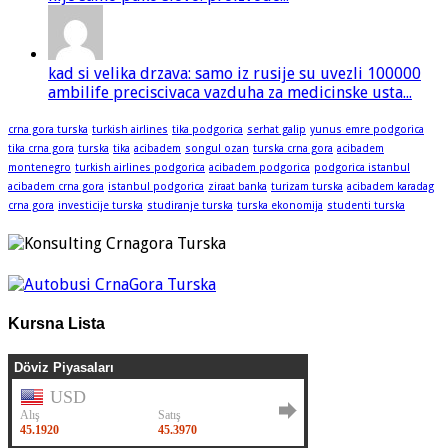
kad si velika drzava: samo iz rusije su uvezli 100000
ambilife preciscivaca vazduha za medicinske usta...
crna gora turska
turkish airlines
tika podgorica
serhat galip
yunus emre podgorica
tika crna gora
turska
tika
acibadem
songul ozan
turska crna gora
acibadem
montenegro
turkish airlines podgorica
acibadem podgorica
podgorica istanbul
acibadem crna gora
istanbul podgorica
ziraat banka
turizam turska
acibadem karadag
crna gora
investicije turska
studiranje turska
turska ekonomija
studenti turska
Kursna Lista