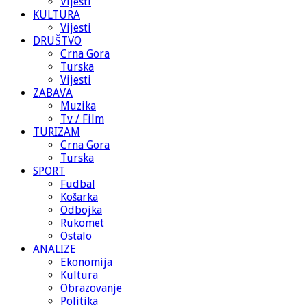
Vijesti
KULTURA
Vijesti
DRUŠTVO
Crna Gora
Turska
Vijesti
ZABAVA
Muzika
Tv / Film
TURIZAM
Crna Gora
Turska
SPORT
Fudbal
Košarka
Odbojka
Rukomet
Ostalo
ANALIZE
Ekonomija
Kultura
Obrazovanje
Politika