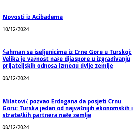
Novosti iz Acibadema
10/12/2024
Šahman sa iseljenicima iz Crne Gore u Turskoj:
Velika je važnost naše dijaspore u izgrađivanju
prijateljskih odnosa između dvije zemlje
08/12/2024
Milatović pozvao Erdogana da posjeti Crnu
Goru: Turska jedan od najvažnijih ekonomskih i
strateških partnera naše zemlje
08/12/2024