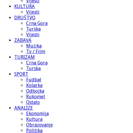
Vijesti
KULTURA
Vijesti
DRUŠTVO
Crna Gora
Turska
Vijesti
ZABAVA
Muzika
Tv / Film
TURIZAM
Crna Gora
Turska
SPORT
Fudbal
Košarka
Odbojka
Rukomet
Ostalo
ANALIZE
Ekonomija
Kultura
Obrazovanje
Politika