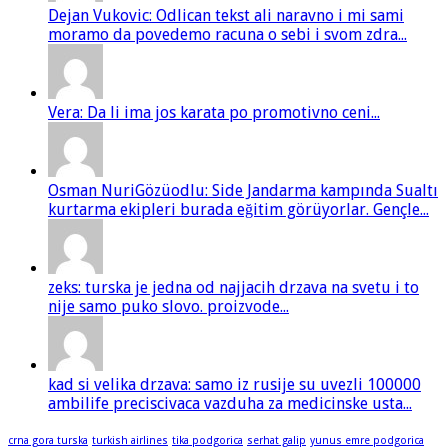
Dejan Vukovic: Odlican tekst ali naravno i mi sami
moramo da povedemo racuna o sebi i svom zdra...
Vera: Da li ima jos karata po promotivno ceni...
Osman NuriGözüodlu: Side Jandarma kampında Sualtı
kurtarma ekipleri burada eğitim görüyorlar. Gençle...
zeks: turska je jedna od najjacih drzava na svetu i to
nije samo puko slovo. proizvode...
kad si velika drzava: samo iz rusije su uvezli 100000
ambilife preciscivaca vazduha za medicinske usta...
crna gora turska
turkish airlines
tika podgorica
serhat galip
yunus emre podgorica