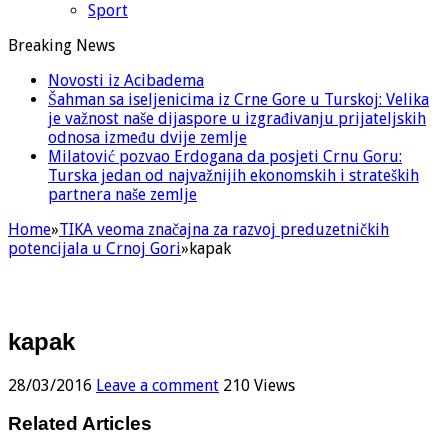
Sport
Breaking News
Novosti iz Acibadema
Šahman sa iseljenicima iz Crne Gore u Turskoj: Velika
je važnost naše dijaspore u izgrađivanju prijateljskih
odnosa između dvije zemlje
Milatović pozvao Erdogana da posjeti Crnu Goru:
Turska jedan od najvažnijih ekonomskih i strateških
partnera naše zemlje
Home
»
TIKA veoma značajna za razvoj preduzetničkih
potencijala u Crnoj Gori
»
kapak
kapak
28/03/2016
Leave a comment
210 Views
Related Articles