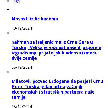
Tags
Novosti iz Acibadema
10/12/2024
Šahman sa iseljenicima iz Crne Gore u
Turskoj: Velika je važnost naše dijaspore u
izgrađivanju prijateljskih odnosa između
dvije zemlje
08/12/2024
Milatović pozvao Erdogana da posjeti Crnu
Goru: Turska jedan od najvažnijih
ekonomskih i strateških partnera naše
zemlje
08/12/2024