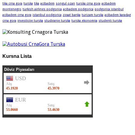
tika crna gora
turska
tika
acibadem
songul ozan
turska crna gora
acibadem
montenegro
turkish airlines podgorica
acibadem podgorica
podgorica istanbul
acibadem crna gora
istanbul podgorica
ziraat banka
turizam turska
acibadem karadag
crna gora
investicije turska
studiranje turska
turska ekonomija
studenti turska
Kursna Lista