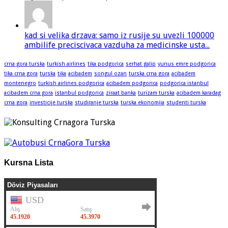
kad si velika drzava: samo iz rusije su uvezli 100000
ambilife preciscivaca vazduha za medicinske usta...
crna gora turska
turkish airlines
tika podgorica
serhat galip
yunus emre podgorica
tika crna gora
turska
tika
acibadem
songul ozan
turska crna gora
acibadem
montenegro
turkish airlines podgorica
acibadem podgorica
podgorica istanbul
acibadem crna gora
istanbul podgorica
ziraat banka
turizam turska
acibadem karadag
crna gora
investicije turska
studiranje turska
turska ekonomija
studenti turska
Kursna Lista