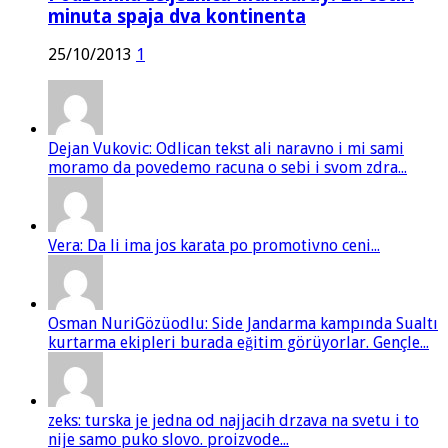
minuta spaja dva kontinenta
25/10/2013
1
Dejan Vukovic: Odlican tekst ali naravno i mi sami
moramo da povedemo racuna o sebi i svom zdra...
Vera: Da li ima jos karata po promotivno ceni...
Osman NuriGözüodlu: Side Jandarma kampında Sualtı
kurtarma ekipleri burada eğitim görüyorlar. Gençle...
zeks: turska je jedna od najjacih drzava na svetu i to
nije samo puko slovo. proizvode...