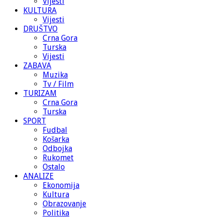
Vijesti
KULTURA
Vijesti
DRUŠTVO
Crna Gora
Turska
Vijesti
ZABAVA
Muzika
Tv / Film
TURIZAM
Crna Gora
Turska
SPORT
Fudbal
Košarka
Odbojka
Rukomet
Ostalo
ANALIZE
Ekonomija
Kultura
Obrazovanje
Politika