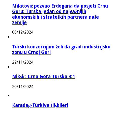
Milatović pozvao Erdogana da posjeti Crnu
Goru: Turska jedan od najvažnijih
ekonomskih i strateških partnera naše
zemlje
08/12/2024
Turski konzorcijum želi da gradi industrijsku
zonu u Crnoj Gori
22/11/2024
Nikšić: Crna Gora Turska 3:1
20/11/2024
Karadağ-Türkiye İlişkileri