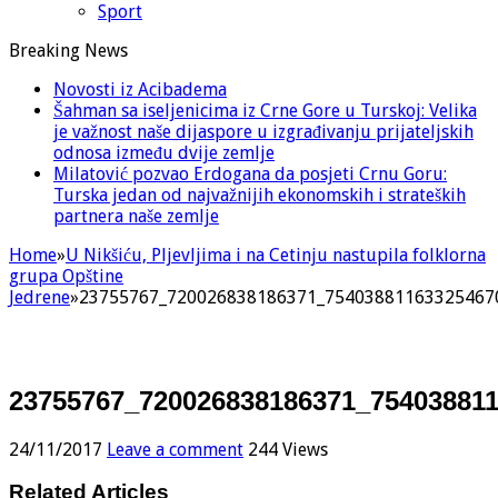
Sport
Breaking News
Novosti iz Acibadema
Šahman sa iseljenicima iz Crne Gore u Turskoj: Velika
je važnost naše dijaspore u izgrađivanju prijateljskih
odnosa između dvije zemlje
Milatović pozvao Erdogana da posjeti Crnu Goru:
Turska jedan od najvažnijih ekonomskih i strateških
partnera naše zemlje
Home
»
U Nikšiću, Pljevljima i na Cetinju nastupila folklorna
grupa Opštine
Jedrene
»
23755767_720026838186371_75403881163325467
23755767_720026838186371_75403881
24/11/2017
Leave a comment
244 Views
Related Articles