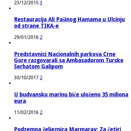
23/12/2015
3
Restauracija Ali Pašinog Hamama u Ulcinju
od strane TIKA-e
29/01/2016
2
Predstavnici Nacionalnih parkova Crne
Gore razgovarali sa Ambasadorom Turske
Serhatom Galipom
30/10/2017
2
U budvansku marinu biće uloženo 35 miliona
eura
11/02/2016
2
Podzemna željeznica Marmaray: Za četiri