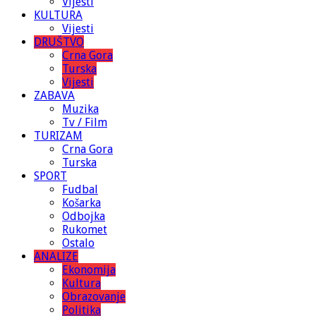
Vijesti
KULTURA
Vijesti
DRUŠTVO
Crna Gora
Turska
Vijesti
ZABAVA
Muzika
Tv / Film
TURIZAM
Crna Gora
Turska
SPORT
Fudbal
Košarka
Odbojka
Rukomet
Ostalo
ANALIZE
Ekonomija
Kultura
Obrazovanje
Politika