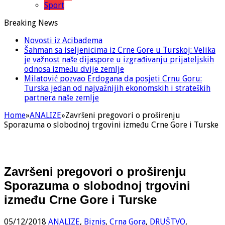
Sport
Breaking News
Novosti iz Acibadema
Šahman sa iseljenicima iz Crne Gore u Turskoj: Velika
je važnost naše dijaspore u izgrađivanju prijateljskih
odnosa između dvije zemlje
Milatović pozvao Erdogana da posjeti Crnu Goru:
Turska jedan od najvažnijih ekonomskih i strateških
partnera naše zemlje
Home
»
ANALIZE
»
Završeni pregovori o proširenju
Sporazuma o slobodnoj trgovini između Crne Gore i Turske
Završeni pregovori o proširenju
Sporazuma o slobodnoj trgovini
između Crne Gore i Turske
05/12/2018
ANALIZE
,
Biznis
,
Crna Gora
,
DRUŠTVO
,