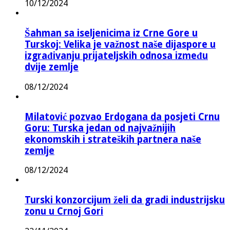
10/12/2024
Šahman sa iseljenicima iz Crne Gore u
Turskoj: Velika je važnost naše dijaspore u
izgrađivanju prijateljskih odnosa između
dvije zemlje
08/12/2024
Milatović pozvao Erdogana da posjeti Crnu
Goru: Turska jedan od najvažnijih
ekonomskih i strateških partnera naše
zemlje
08/12/2024
Turski konzorcijum želi da gradi industrijsku
zonu u Crnoj Gori