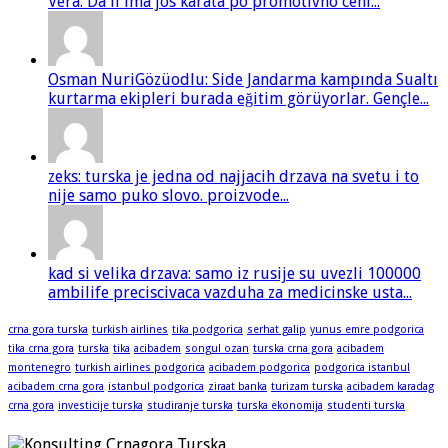
Vera: Da li ima jos karata po promotivno ceni...
Osman NuriGözüodlu: Side Jandarma kampında Sualtı
kurtarma ekipleri burada eğitim görüyorlar. Gençle...
zeks: turska je jedna od najjacih drzava na svetu i to
nije samo puko slovo. proizvode...
kad si velika drzava: samo iz rusije su uvezli 100000
ambilife preciscivaca vazduha za medicinske usta...
crna gora turska
turkish airlines
tika podgorica
serhat galip
yunus emre podgorica
tika crna gora
turska
tika
acibadem
songul ozan
turska crna gora
acibadem
montenegro
turkish airlines podgorica
acibadem podgorica
podgorica istanbul
acibadem crna gora
istanbul podgorica
ziraat banka
turizam turska
acibadem karadag
crna gora
investicije turska
studiranje turska
turska ekonomija
studenti turska