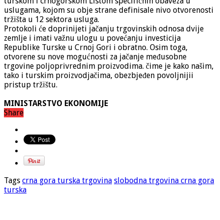
turskom i crnogorskom Listom specifičnih obaveza u
uslugama, kojom su obje strane definisale nivo otvorenosti
tržišta u 12 sektora usluga.
Protokoli će doprinijeti jačanju trgovinskih odnosa dvije
zemlje i imati važnu ulogu u povećanju investicija
Republike Turske u Crnoj Gori i obratno. Osim toga,
otvorene su nove mogućnosti za jačanje međusobne
trgovine poljoprivrednim proizvodima. čime je kako našim,
tako i turskim proizvodjačima, obezbjeđen povoljnijii
pristup tržištu.
MINISTARSTVO EKONOMIJE
Share
Tags
crna gora turska trgovina
slobodna trgovina crna gora
turska