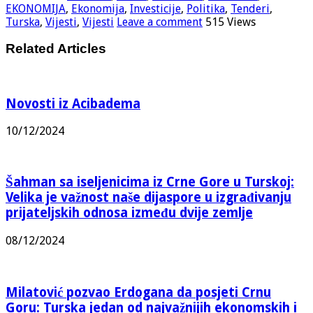
EKONOMIJA
,
Ekonomija
,
Investicije
,
Politika
,
Tenderi
,
Turska
,
Vijesti
,
Vijesti
Leave a comment
515 Views
Related Articles
Novosti iz Acibadema
10/12/2024
Šahman sa iseljenicima iz Crne Gore u Turskoj:
Velika je važnost naše dijaspore u izgrađivanju
prijateljskih odnosa između dvije zemlje
08/12/2024
Milatović pozvao Erdogana da posjeti Crnu
Goru: Turska jedan od najvažnijih ekonomskih i