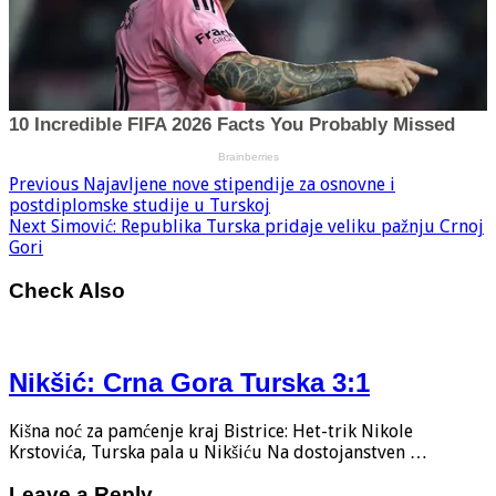
Previous
Najavljene nove stipendije za osnovne i
postdiplomske studije u Turskoj
Next
Simović: Republika Turska pridaje veliku pažnju Crnoj
Gori
Check Also
Nikšić: Crna Gora Turska 3:1
Kišna noć za pamćenje kraj Bistrice: Het-trik Nikole
Krstovića, Turska pala u Nikšiću Na dostojanstven …
Leave a Reply