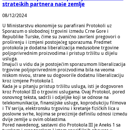
strateških partnera naše zemlje
08/12/2024
U Ministarstvu ekonomije su parafirani Protokoli uz
Sporazum o slobodnoj trgovini između Crne Gore i
Republike Turske, čime su zvanično završeni pregovori o
proširenju i izmjeni postojećeg sporazuma. Predmet
protokola je dodatna liberalizacija međusobne trgovine
poljoprivrednim proizvodima i pristup tržištu u dijelu
usluga.
Imajući u vidu da je postojećim sporazumom liberalizacija
trgovine poljoprivrednim proizvodima bila na veoma
niskom nivou, strane su dogovorile dodatnu liberalizaciju
kroz izmjene Protokola I.
Kada je u pitanju pristup tržištu usluga, isti je dogovoren
kroz Protokol III o trgovini uslugama. Ovaj Protokol, pored
osnovnog teksta, sadrži i odjeljke koji se odnose na
telekomunikacije, finansijske usluge, koprodukciju filmova
i TV serija, elektronsku trgovinu i kretanje fizičkih lica u
poslovne svrhe, kojima se preciznije definišu odnosi između
dvije zemlje u ovim oblastima.
Pored navedenog, sastavni dio Protokola III je Aneks 1 sa