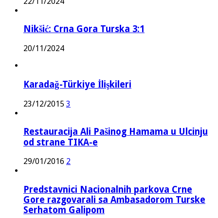
22/11/2024
Nikšić: Crna Gora Turska 3:1
20/11/2024
Karadağ-Türkiye İlişkileri
23/12/2015
3
Restauracija Ali Pašinog Hamama u Ulcinju
od strane TIKA-e
29/01/2016
2
Predstavnici Nacionalnih parkova Crne
Gore razgovarali sa Ambasadorom Turske
Serhatom Galipom