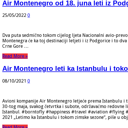
Air Montenegro od 18. juna leti iz Pod
25/05/2022
0
Dva puta sedmično tokom cijelog ljeta Nacionalni avio-prevozn
Montenegra će ka toj destinaciji letjeti i iz Podgorice i to d
Crne Gore …
Read More »
Air Montenegro leti ka Istanbulu i to
08/10/2021
0
Avioni kompanije Air Montenegro letjeće prema Istanbulu i t
30-tog maja, svakog četvrtka i subote, održavaćmo redovne lin
Istanbul. #borntofly #happiness #travel #aviation #flyin
2021 „Letimo ka Istanbulu i tokom zimske sezone“, piše u obj
Read More »