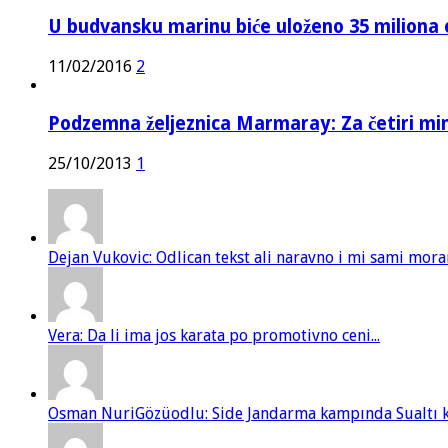
U budvansku marinu biće uloženo 35 miliona 
11/02/2016
2
Podzemna željeznica Marmaray: Za četiri mi
25/10/2013
1
Dejan Vukovic: Odlican tekst ali naravno i mi sami mor
Vera: Da li ima jos karata po promotivno ceni...
Osman NuriGözüodlu: Side Jandarma kampında Sualtı kur