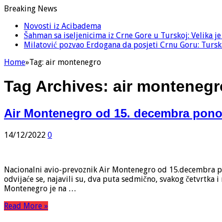
Breaking News
Novosti iz Acibadema
Šahman sa iseljenicima iz Crne Gore u Turskoj: Velika j
Milatović pozvao Erdogana da posjeti Crnu Goru: Turska
Home
»
Tag:
air montenegro
Tag Archives:
air montenegr
Air Montenegro od 15. decembra ponovo
14/12/2022
0
Nacionalni avio-prevoznik Air Montenegro od 15.decembra pono
odvijaće se, najavili su, dva puta sedmično, svakog četvrtka i 
Montenegro je na …
Read More »