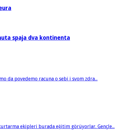
eura
nuta spaja dva kontinenta
amo da povedemo racuna o sebi i svom zdra...
tarma ekipleri burada eğitim görüyorlar. Gençle...