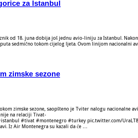
gorice za Istanbul
ik od 18. juna dobija još jednu avio-liniju za Istanbul. Nakon 
va puta sedmično tokom cijelog ljeta. Ovom linijom nacionalni a
kom zimske sezone
okom zimske sezone, saopšteno je Tviter nalogu nacionalne av
ije na relaciji Tivat-
g #istanbul #tivat #montenegro #turkey pic.twitter.com/Ura
avi. Iz Air Montenegra su kazali da će …