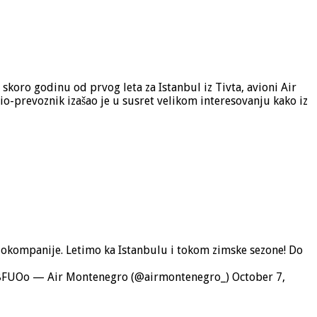
skoro godinu od prvog leta za Istanbul iz Tivta, avioni Air
vio-prevoznik izašao je u susret velikom interesovanju kako iz
iokompanije. Letimo ka Istanbulu i tokom zimske sezone! Do
LT8FUOo — Air Montenegro (@airmontenegro_) October 7,