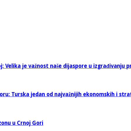
: Velika je važnost naše dijaspore u izgrađivanju p
oru: Turska jedan od najvažnijih ekonomskih i stra
 zonu u Crnoj Gori