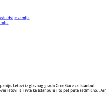
među dvije zemlje
emlje
anije. Letovi iz glavnog grada Crne Gore za Istanbul
ovni letovi iz Tivta ka Istanbulu i to pet puta sedmično. „Air