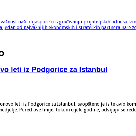
e važnost naše dijaspore u izgrađivanju prijateljskih odnosa iz
 jedan od najvažnijih ekonomskih i strateških partnera naše z
o
 leti iz Podgorice za Istanbul
vo leti iz Podgorice za Istanbul, saopšteno je iz te avio komp
nedjelje. Pored ove linije, tokom cijele godine, odvijaju se red