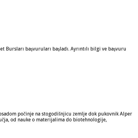
et Bursları başvuruları başladı. Ayrıntılı bilgi ve başvuru
posadom počinje na stogodišnjicu zemlje dok pukovnik Alper
učja, od nauke o materijalima do biotehnologije,