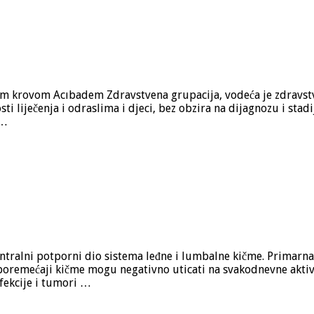
im krovom Acıbadem Zdravstvena grupacija, vodeća je zdravstve
 liječenja i odraslima i djeci, bez obzira na dijagnozu i stad
 …
entralni potporni dio sistema leđne i lumbalne kičme. Primarna 
oremećaji kičme mogu negativno uticati na svakodnevne aktivnos
fekcije i tumori …