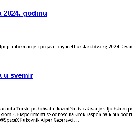
za 2024. godinu
ljnije informacije i prijavu: diyanetburslari.tdv.org 2024 Diyan
a u svemir
tronauta Turski poduhvat u kozmičko istraživanje s ljudskom 
 Axiom 3. Eksperimenti se odnose na širok raspon naučnih podr
er/@SpaceX Pukovnik Alper Gezeravci, …