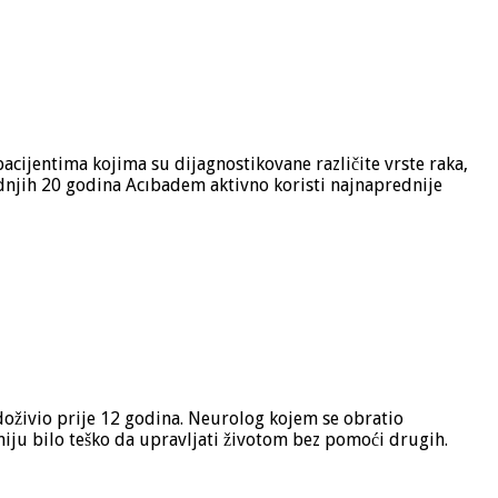
cijentima kojima su dijagnostikovane različite vrste raka,
jednjih 20 godina Acıbadem aktivno koristi najnaprednije
t doživio prije 12 godina. Neurolog kojem se obratio
niju bilo teško da upravljati životom bez pomoći drugih.