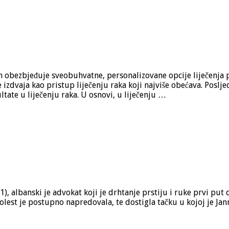
 obezbjeđuje sveobuhvatne, personalizovane opcije liječenja pa
 izdvaja kao pristup liječenju raka koji najviše obećava. Posl
ltate u liječenju raka. U osnovi, u liječenju …
1), albanski je advokat koji je drhtanje prstiju i ruke prvi pu
est je postupno napredovala, te dostigla tačku u kojoj je Jan