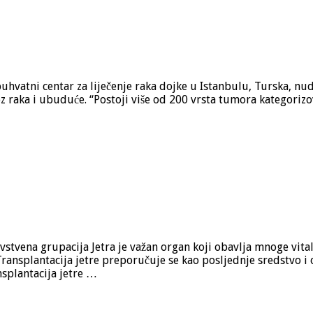
hvatni centar za liječenje raka dojke u Istanbulu, Turska, nud
 raka i ubuduće. “Postoji više od 200 vrsta tumora kategorizo
stvena grupacija Jetra je važan organ koji obavlja mnoge vitaln
ransplantacija jetre preporučuje se kao posljednje sredstvo i o
nsplantacija jetre …