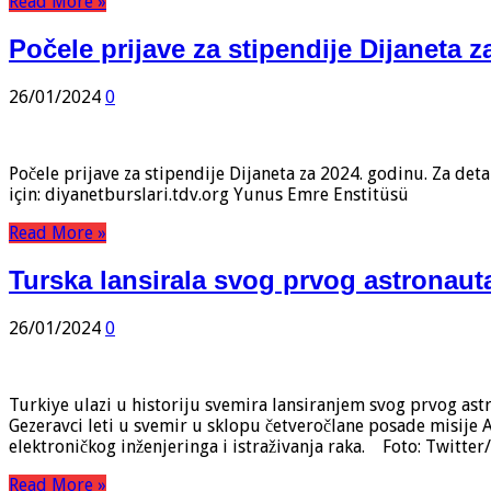
Read More »
Počele prijave za stipendije Dijaneta 
26/01/2024
0
Počele prijave za stipendije Dijaneta za 2024. godinu. Za deta
için: diyanetburslari.tdv.org Yunus Emre Enstitüsü
Read More »
Turska lansirala svog prvog astronaut
26/01/2024
0
Turkiye ulazi u historiju svemira lansiranjem svog prvog as
Gezeravci leti u svemir u sklopu četveročlane posade misije
elektroničkog inženjeringa i istraživanja raka. Foto: Twitt
Read More »