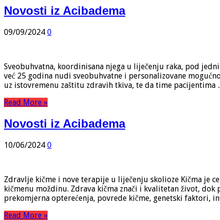
Novosti iz Acibadema
09/09/2024
0
Sveobuhvatna, koordinisana njega u liječenju raka, pod jedn
već 25 godina nudi sveobuhvatne i personalizovane mogućnosti
uz istovremenu zaštitu zdravih tkiva, te da time pacijentima
Read More »
Novosti iz Acibadema
10/06/2024
0
Zdravlje kičme i nove terapije u liječenju skolioze Kičma je c
kičmenu moždinu. Zdrava kičma znači i kvalitetan život, dok p
prekomjerna opterećenja, povrede kičme, genetski faktori, in
Read More »