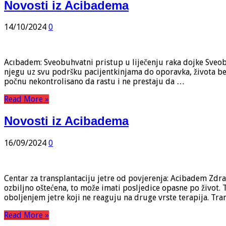
Novosti iz Acibadema
14/10/2024
0
Acıbadem: Sveobuhvatni pristup u liječenju raka dojke Sveobu
njegu uz svu podršku pacijentkinjama do oporavka, života bez
počnu nekontrolisano da rastu i ne prestaju da …
Read More »
Novosti iz Acibadema
16/09/2024
0
Centar za transplantaciju jetre od povjerenja: Acibadem Zdrav
ozbiljno oštećena, to može imati posljedice opasne po život. T
oboljenjem jetre koji ne reaguju na druge vrste terapija. Tra
Read More »