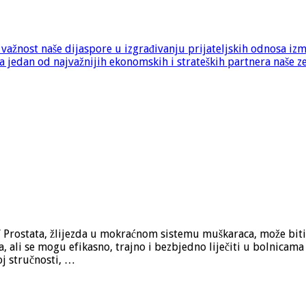
e važnost naše dijaspore u izgrađivanju prijateljskih odnosa iz
 jedan od najvažnijih ekonomskih i strateških partnera naše z
” Prostata, žlijezda u mokraćnom sistemu muškaraca, može biti 
 ali se mogu efikasno, trajno i bezbjedno liječiti u bolnica
oj stručnosti, …