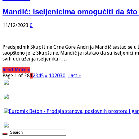
Mandić: Iseljenicima omogućiti da što
11/12/2023
0
Predsjednik Skupštine Crne Gore Andrija Mandić sastao se u I
saopšteno je iz Skupštine. Mandić je istakao da su iseljenici 
svih udruženja iseljenika i …
Read More »
Page 1 of 38
1
2
3
4
5
»
10
20
30
...
Last »