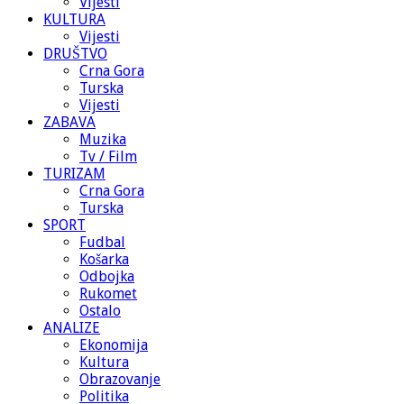
Vijesti
KULTURA
Vijesti
DRUŠTVO
Crna Gora
Turska
Vijesti
ZABAVA
Muzika
Tv / Film
TURIZAM
Crna Gora
Turska
SPORT
Fudbal
Košarka
Odbojka
Rukomet
Ostalo
ANALIZE
Ekonomija
Kultura
Obrazovanje
Politika