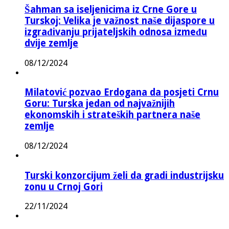
Šahman sa iseljenicima iz Crne Gore u
Turskoj: Velika je važnost naše dijaspore u
izgrađivanju prijateljskih odnosa između
dvije zemlje
08/12/2024
Milatović pozvao Erdogana da posjeti Crnu
Goru: Turska jedan od najvažnijih
ekonomskih i strateških partnera naše
zemlje
08/12/2024
Turski konzorcijum želi da gradi industrijsku
zonu u Crnoj Gori
22/11/2024