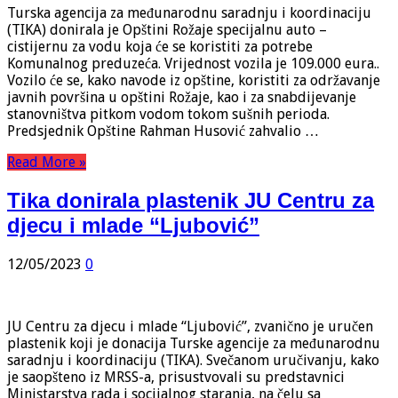
Turska agencija za međunarodnu saradnju i koordinaciju
(TIKA) donirala je Opštini Rožaje specijalnu auto –
cistijernu za vodu koja će se koristiti za potrebe
Komunalnog preduzeća. Vrijednost vozila je 109.000 eura..
Vozilo će se, kako navode iz opštine, koristiti za održavanje
javnih površina u opštini Rožaje, kao i za snabdijevanje
stanovništva pitkom vodom tokom sušnih perioda.
Predsjednik Opštine Rahman Husović zahvalio …
Read More »
Tika donirala plastenik JU Centru za
djecu i mlade “Ljubović”
12/05/2023
0
JU Centru za djecu i mlade “Ljubović”, zvanično je uručen
plastenik koji je donacija Turske agencije za međunarodnu
saradnju i koordinaciju (TIKA). Svečanom uručivanju, kako
je saopšteno iz MRSS-a, prisustvovali su predstavnici
Ministarstva rada i socijalnog staranja, na čelu sa