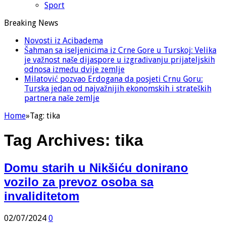
Sport
Breaking News
Novosti iz Acibadema
Šahman sa iseljenicima iz Crne Gore u Turskoj: Velika
je važnost naše dijaspore u izgrađivanju prijateljskih
odnosa između dvije zemlje
Milatović pozvao Erdogana da posjeti Crnu Goru:
Turska jedan od najvažnijih ekonomskih i strateških
partnera naše zemlje
Home
»
Tag:
tika
Tag Archives:
tika
Domu starih u Nikšiću donirano
vozilo za prevoz osoba sa
invaliditetom
02/07/2024
0