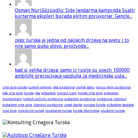
Osman NuriGözüodlu: Side Jandarma kampında Sualtı
kurtarma ekipleri burada eğitim görüyorlar. Gençle...
zeks: turska je jedna od najjacih drzava na svetu i to
nije samo puko slovo. proizvode...
kad si velika drzava: samo iz rusije su uvezli 100000
ambilife preciscivaca vazduha za medicinske usta...
crna gora turska
turkish airlines
tika podgorica
serhat galip
yunus emre podgorica
tika crna gora
turska
tika
acibadem
songul ozan
turska crna gora
acibadem
montenegro
turkish airlines podgorica
acibadem podgorica
podgorica istanbul
acibadem crna gora
istanbul podgorica
ziraat banka
turizam turska
acibadem karadag
crna gora
investicije turska
studiranje turska
turska ekonomija
studenti turska