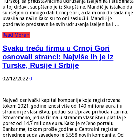
Turskoj, sa predstavnicima udruženja iseljenika i studenata
u toj državi, saopšteno je iz Skupštine. Mandić je istakao da
su iseljenici mnogo dali Crnoj Gori, a da ih ona do sada nije
uvažila na način kako su to oni zaslužili. Mandić je
pozdravio predstavnike svih udruženja iseljenika i …
Read More »
Svaku treću firmu u Crnoj Gori
osnovali stranci: Najviše ih je iz
Turske, Rusije i Srbije
02/12/2022
0
Najveći osnivački kapital kompanije koja registrovana
tokom 2021. godine iznosi više od 140 miliona eura i u
stranom je vlasništvu, podaci su Uprave prihoda i carina.
Istovremeno, jedna firma u stranom vlasništvu platila je
porez od 14,7 miliona eura. Kako je rečeno portalu
Bankar.me, tokom prošle godine u Centralni registar
privednog suda zavedeno je 5.558 novih kompanija. Od