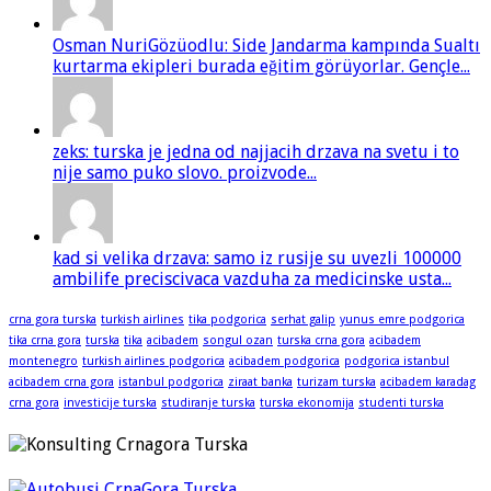
Osman NuriGözüodlu: Side Jandarma kampında Sualtı
kurtarma ekipleri burada eğitim görüyorlar. Gençle...
zeks: turska je jedna od najjacih drzava na svetu i to
nije samo puko slovo. proizvode...
kad si velika drzava: samo iz rusije su uvezli 100000
ambilife preciscivaca vazduha za medicinske usta...
crna gora turska
turkish airlines
tika podgorica
serhat galip
yunus emre podgorica
tika crna gora
turska
tika
acibadem
songul ozan
turska crna gora
acibadem
montenegro
turkish airlines podgorica
acibadem podgorica
podgorica istanbul
acibadem crna gora
istanbul podgorica
ziraat banka
turizam turska
acibadem karadag
crna gora
investicije turska
studiranje turska
turska ekonomija
studenti turska