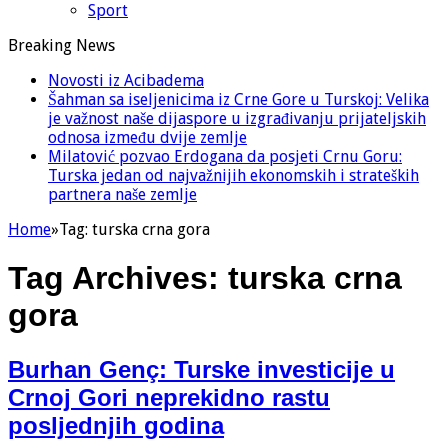
Sport
Breaking News
Novosti iz Acibadema
Šahman sa iseljenicima iz Crne Gore u Turskoj: Velika
je važnost naše dijaspore u izgrađivanju prijateljskih
odnosa između dvije zemlje
Milatović pozvao Erdogana da posjeti Crnu Goru:
Turska jedan od najvažnijih ekonomskih i strateških
partnera naše zemlje
Home
»
Tag:
turska crna gora
Tag Archives:
turska crna
gora
Burhan Genç: Turske investicije u
Crnoj Gori neprekidno rastu
posljednjih godina