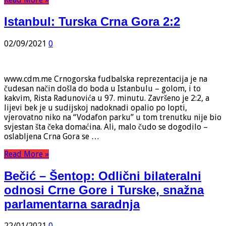
Istanbul: Turska Crna Gora 2:2
02/09/2021
0
www.cdm.me Crnogorska fudbalska reprezentacija je na
čudesan način došla do boda u Istanbulu – golom, i to
kakvim, Rista Radunovića u 97. minutu. Završeno je 2:2, a
lijevi bek je u sudijskoj nadoknadi opalio po lopti,
vjerovatno niko na “Vodafon parku” u tom trenutku nije bio
svjestan šta čeka domaćina. Ali, malo čudo se dogodilo –
oslabljena Crna Gora se …
Read More »
Bečić – Šentop: Odlični bilateralni
odnosi Crne Gore i Turske, snažna
parlamentarna saradnja
22/01/2021
0