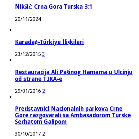
Nikšić: Crna Gora Turska 3:1
20/11/2024
Karadağ-Türkiye İlişkileri
23/12/2015
3
Restauracija Ali Pašinog Hamama u Ulcinju
od strane TIKA-e
29/01/2016
2
Predstavnici Nacionalnih parkova Crne
Gore razgovarali sa Ambasadorom Turske
Serhatom Galipom
30/10/2017
2