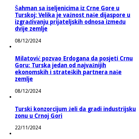
Šahman sa iseljenicima iz Crne Gore u
Turskoj: Velika je važnost naše dijaspore u
izgrađivanju prijateljskih odnosa između
dvije zemlje
08/12/2024
Milatović pozvao Erdogana da posjeti Crnu
Goru: Turska jedan od najvažnijih
ekonomskih i strateških partnera naše
zemlje
08/12/2024
Turski konzorcijum želi da gradi industrijsku
zonu u Crnoj Gori
22/11/2024