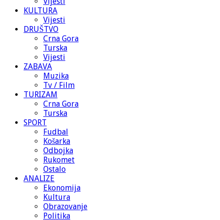
Vijesti
KULTURA
Vijesti
DRUŠTVO
Crna Gora
Turska
Vijesti
ZABAVA
Muzika
Tv / Film
TURIZAM
Crna Gora
Turska
SPORT
Fudbal
Košarka
Odbojka
Rukomet
Ostalo
ANALIZE
Ekonomija
Kultura
Obrazovanje
Politika