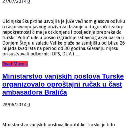
27/07/2014
0
Ulcinjska Skupština usvojila je juče većinom glasova odluku
o raspisivanju javnog poziva za davanje u dugoročni zakup
nepokretnosti čime je otklonjena i posljednja prepreka da
turski “Polin” uđe u posao izgradnje zabavnog akva parka u
Donjem Štoju u zaleđu Velike plaže na zemljištu od blizu 26
hiljada kvadrata na period od 30 godina. Glasanju nijesu
prisustvovali odbornici DPS, DUA i …
Read More »
Ministarstvo vanjskih poslova Turske
organizovalo oproštajni ručak u čast
ambasadora Bralića
28/06/2014
0
Ministarstvo vanjskih poslova Republike Turske je bilo