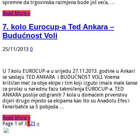
spremne da trgovinska razmjena bude još veća, …
Read More »
7. kolo Eurocup-a Ted Ankara –
Budućnost Voli
25/11/2013
0
U 7.kolu EUROCUP-a u srijedu 27.11.2013. godine u Ankari
se sastaju TED ANKARA i BUDUĆNOST VOLI. Voema
kritičan meč za obje ekipe i tim koji izgubi imaće male šanse
za prolaz u narednu fazu takmičenja EUROCUP-a. TED
ANKARA poslije odigranih 7 kola u domaćem prvenstvu
dijeli drugo mjesto sa ekipama kao što su Anadolu Efes i
Fenerbahče sa 5 pobjeda …
Read More »
Page 1 of 3
1
2
3
»