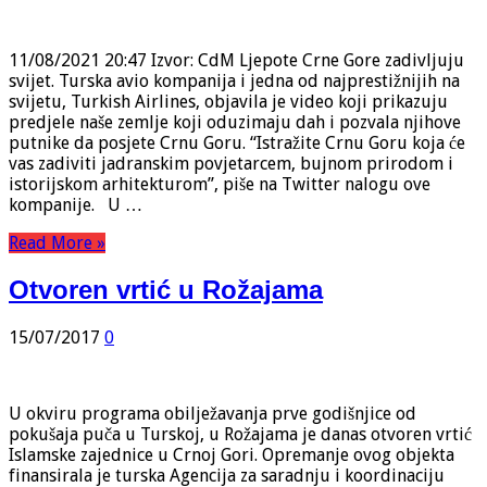
11/08/2021 20:47 Izvor: CdM Ljepote Crne Gore zadivljuju
svijet. Turska avio kompanija i jedna od najprestižnijih na
svijetu, Turkish Airlines, objavila je video koji prikazuju
predjele naše zemlje koji oduzimaju dah i pozvala njihove
putnike da posjete Crnu Goru. “Istražite Crnu Goru koja će
vas zadiviti jadranskim povjetarcem, bujnom prirodom i
istorijskom arhitekturom”, piše na Twitter nalogu ove
kompanije. U …
Read More »
Otvoren vrtić u Rožajama
15/07/2017
0
U okviru programa obilježavanja prve godišnjice od
pokušaja puča u Turskoj, u Rožajama je danas otvoren vrtić
Islamske zajednice u Crnoj Gori. Opremanje ovog objekta
finansirala je turska Agencija za saradnju i koordinaciju