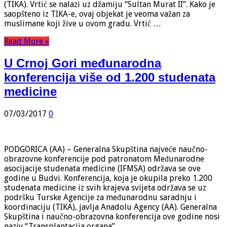
(TIKA). Vrtić se nalazi uz džamiju “Sultan Murat II”. Kako je
saopšteno iz TIKA-e, ovaj objekat je veoma važan za
muslimane koji žive u ovom gradu. Vrtić …
Read More »
U Crnoj Gori međunarodna
konferencija više od 1.200 studenata
medicine
07/03/2017
0
PODGORICA (AA) – Generalna Skupština najveće naučno-
obrazovne konferencije pod patronatom Međunarodne
asocijacije studenata medicine (IFMSA) održava se ove
godine u Budvi. Konferencija, koja je okupila preko 1.200
studenata medicine iz svih krajeva svijeta održava se uz
podršku Turske Agencije za međunarodnu saradnju i
koordinaciju (TIKA), javlja Anadolu Agency (AA). Generalna
Skupština i naučno-obrazovna konferencija ove godine nosi
naziv “Transplantacija organa” …