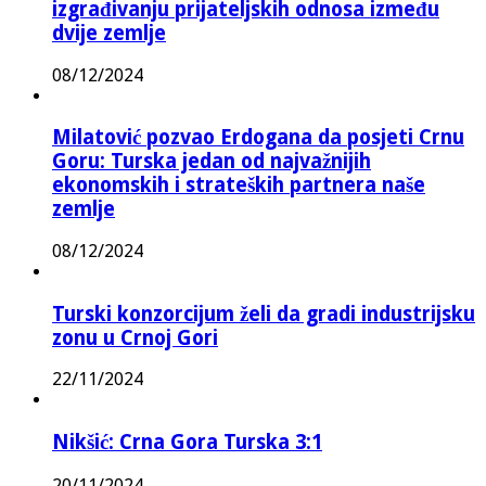
izgrađivanju prijateljskih odnosa između
dvije zemlje
08/12/2024
Milatović pozvao Erdogana da posjeti Crnu
Goru: Turska jedan od najvažnijih
ekonomskih i strateških partnera naše
zemlje
08/12/2024
Turski konzorcijum želi da gradi industrijsku
zonu u Crnoj Gori
22/11/2024
Nikšić: Crna Gora Turska 3:1
20/11/2024