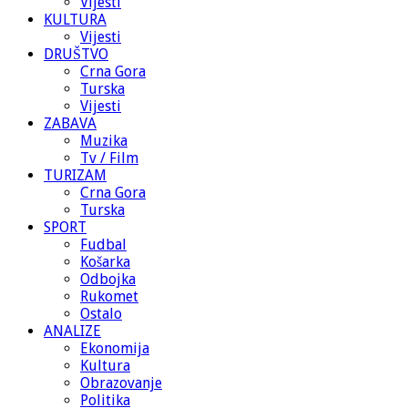
Vijesti
KULTURA
Vijesti
DRUŠTVO
Crna Gora
Turska
Vijesti
ZABAVA
Muzika
Tv / Film
TURIZAM
Crna Gora
Turska
SPORT
Fudbal
Košarka
Odbojka
Rukomet
Ostalo
ANALIZE
Ekonomija
Kultura
Obrazovanje
Politika