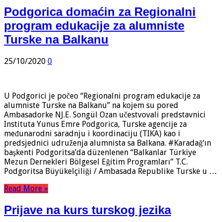
Podgorica domaćin za Regionalni
program edukacije za alumniste
Turske na Balkanu
25/10/2020
0
U Podgorici je počeo “Regionalni program edukacije za
alumniste Turske na Balkanu” na kojem su pored
Ambasadorke NJ.E. Songül Ozan učestvovali predstavnici
Instituta Yunus Emre Podgorica, Turske agencije za
međunarodni saradnju i koordinaciju (TIKA) kao i
predsjednici udruženja alumnista sa Balkana. #Karadağ‘ın
başkenti Podgoritsa’da düzenlenen “Balkanlar Türkiye
Mezun Dernekleri Bölgesel Eğitim Programları” T.C.
Podgoritsa Büyükelçiliği / Ambasada Republike Turske u …
Read More »
Prijave na kurs turskog jezika