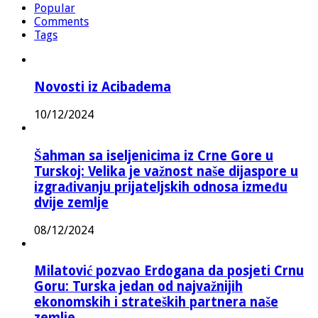
Popular
Comments
Tags
Novosti iz Acibadema
10/12/2024
Šahman sa iseljenicima iz Crne Gore u
Turskoj: Velika je važnost naše dijaspore u
izgrađivanju prijateljskih odnosa između
dvije zemlje
08/12/2024
Milatović pozvao Erdogana da posjeti Crnu
Goru: Turska jedan od najvažnijih
ekonomskih i strateških partnera naše
zemlje