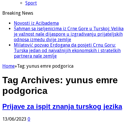
Sport
Breaking News
Novosti iz Acibadema
Šahman sa iseljenicima iz Crne Gore u Turskoj: Velika
je važnost naše dijaspore u izgrađivanju prijateljskih
odnosa između dvije zemlje
Milatović pozvao Erdogana da posjeti Crnu Goru:
Turska jedan od najvažnijih ekonomskih i strateških
partnera naše zemlje
Home
»
Tag:
yunus emre podgorica
Tag Archives:
yunus emre
podgorica
Prijave za ispit znanja turskog jezika
13/06/2023
0