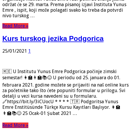
održat će se 29. marta. Prema pisanoj izjavi Instituta Yunus
Emre , ispit, koji može polagati svako ko treba da potvrdi
nivo turskog …
Read More »
Kurs turskog jezika Podgorica
25/01/2021
1
🇲🇪 U Institutu Yunus Emre Podgorica počinje zimski
semestar! 👩‍🏫👨‍🏫📚😊 U periodu od 25. januara do 01.
februara 2021. godine možete se prijaviti na naš online kurs
za početnike tako što ćete popuniti formular u prilogu. Svi
detalji u vezi kursa navedeni su u formularu.
🔗https://bit.ly/3iCUocU * * * * 🇹🇷 Podgoritsa Yunus
Emre Enstitüsünde Türkçe Kursu Kayıtları Başlıyor. 👩‍🏫
👨‍🏫📚😊 25 Ocak-01 Şubat 2021 …
Read More »