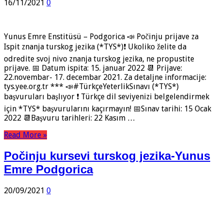
16/11/2021
0
Yunus Emre Enstitüsü – Podgorica 📣 Počinju prijave za
Ispit znanja turskog jezika (*TYS*)❗ Ukoliko želite da
odredite svoj nivo znanja turskog jezika, ne propustite
prijave. 📅 Datum ispita: 15. januar 2022 📆 Prijave:
22.novembar- 17. decembar 2021. Za detaljne informacije:
tys.yee.org.tr *** 📣#TürkçeYeterlikSınavı (*TYS*)
başvuruları başlıyor ❗️ Türkçe dil seviyenizi belgelendirmek
için *TYS* başvurularını kaçırmayın! 📅Sınav tarihi: 15 Ocak
2022 📆Başvuru tarihleri: 22 Kasım …
Read More »
Počinju kursevi turskog jezika-Yunus
Emre Podgorica
20/09/2021
0