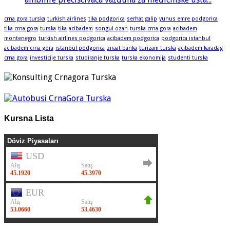
crna gora turska
turkish airlines
tika podgorica
serhat galip
yunus emre podgorica
tika crna gora
turska
tika
acibadem
songul ozan
turska crna gora
acibadem
montenegro
turkish airlines podgorica
acibadem podgorica
podgorica istanbul
acibadem crna gora
istanbul podgorica
ziraat banka
turizam turska
acibadem karadag
crna gora
investicije turska
studiranje turska
turska ekonomija
studenti turska
Kursna Lista