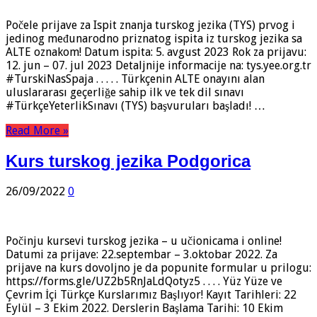
Počele prijave za Ispit znanja turskog jezika (TYS) prvog i
jedinog međunarodno priznatog ispita iz turskog jezika sa
ALTE oznakom! Datum ispita: 5. avgust 2023 Rok za prijavu:
12. jun – 07. jul 2023 Detaljnije informacije na: tys.yee.org.tr
#TurskiNasSpaja . . . . . Türkçenin ALTE onayını alan
uluslararası geçerliğe sahip ilk ve tek dil sınavı
#TürkçeYeterlikSınavı (TYS) başvuruları başladı! …
Read More »
Kurs turskog jezika Podgorica
26/09/2022
0
Počinju kursevi turskog jezika – u učionicama i online!
Datumi za prijave: 22.septembar – 3.oktobar 2022. Za
prijave na kurs dovoljno je da popunite formular u prilogu:
https://forms.gle/UZ2b5RnJaLdQotyz5 . . . . Yüz Yüze ve
Çevrim İçi Türkçe Kurslarımız Başlıyor! Kayıt Tarihleri: 22
Eylül – 3 Ekim 2022. Derslerin Başlama Tarihi: 10 Ekim