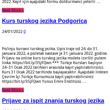
2022. Kayıt için aşağıdaki formu doldurmanız yeterli: …
Read More »
Kurs turskog jezika Podgorica
24/01/2022
0
Počinju kursevi turskog jezika. Upis traje od 24. do 31.
januara 2022, a početak nastave je 31. januara 2022. godine.
Prijavu na online kurs turskog jezika možete izvršiti putem
linka: https://bit.ly/35jFQwn *** Türkçe Kursları başlıyor.
24–31 Ocak 2022 tarihleri arasında kayıt yaptırabilirsiniz.
Kurs 31 Ocak 2022 tarihinde başlayacaktır. Aşağıdaki linkten
Çevrim İçi Türkçe Kursumuza kayıt yaptırabilirsiniz:
https://bit.ly/35jFQwn Yunus Emre Enstitüsü …
Read More »
Prijave za ispit znanja turskog jezika