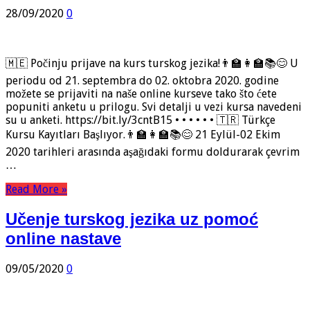
28/09/2020
0
🇲🇪 Počinju prijave na kurs turskog jezika!👨‍🏫👩‍🏫📚😊 U
periodu od 21. septembra do 02. oktobra 2020. godine
možete se prijaviti na naše online kurseve tako što ćete
popuniti anketu u prilogu. Svi detalji u vezi kursa navedeni
su u anketi. https://bit.ly/3cntB15 • • • • • • 🇹🇷 Türkçe
Kursu Kayıtları Başlıyor.👨‍🏫👩‍🏫📚😊 21 Eylül-02 Ekim
2020 tarihleri arasında aşağıdaki formu doldurarak çevrim
…
Read More »
Učenje turskog jezika uz pomoć
online nastave
09/05/2020
0