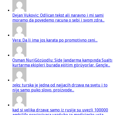
Dejan Vukovic: Odlican tekst ali naravno i mi sami
moramo da povedemo racuna o sebi i svom zdra...
Vera: Da li ima jos karata po promotivno ceni...
Osman NuriGözüodlu: Side Jandarma kampında Sualtı
kurtarma ekipleri burada eğitim görüyorlar. Gençle...
zeks: turska je jedna od najjacih drzava na svetu i to
nije samo puko slovo. proizvode...
kad si velika drzava: samo iz rusije su uvezli 100000
ambilife preciscivaca vazduha za medicinske usta...