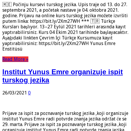
🇲🇪 Počinju kursevi turskog jezika. Upis traje od 13. do 27.
septembra 2021, a početak nastave je 04. oktobra 2021.
godine. Prijavu na online kurs turskog jezika možete izvršiti
putem linka: https://bit.ly/2Xm27WH *** 🇹🇷 Türkçe
Kursları başlıyor. 13–27 Eylül 2021 tarihleri arasında kayıt
yaptırabilirsiniz. Kurs 04 Ekim 2021 tarihinde başlayacaktır.
Aşağıdaki linkten Çevrim İçi Türkçe Kursumuza kayıt
yaptırabilirsiniz: https://bit.ly/2Xm27WH Yunus Emre
Enstitüsü
Read More »
Institut Yunus Emre organizuje ispit
turskog jezika
26/03/2021
0
Prijave za ispit za poznavanje turskog jezika ,koji organizuje
institut Yunus Emre radi potvrde znanja jezika održat će se
29. marta. Prijave za ispit za poznavanje turskog jezika ,koji
organizuje institut Yunus Emre radi potvrde znanja jezika