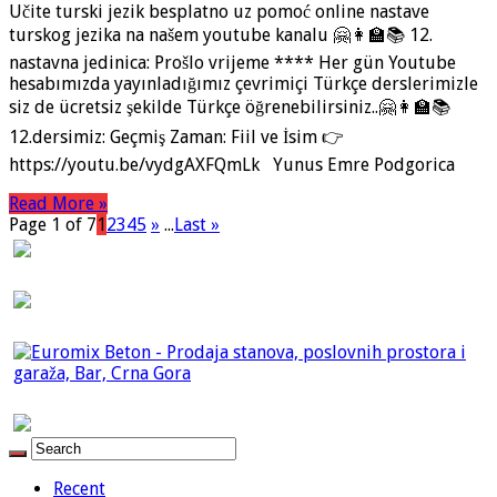
Učite turski jezik besplatno uz pomoć online nastave
turskog jezika na našem youtube kanalu 🤗👩‍🏫📚 12.
nastavna jedinica: Prošlo vrijeme **** Her gün Youtube
hesabımızda yayınladığımız çevrimiçi Türkçe derslerimizle
siz de ücretsiz şekilde Türkçe öğrenebilirsiniz..🤗👩‍🏫📚
12.dersimiz: Geçmiş Zaman: Fiil ve İsim 👉
https://youtu.be/vydgAXFQmLk Yunus Emre Podgorica
Read More »
Page 1 of 7
1
2
3
4
5
»
...
Last »
Recent