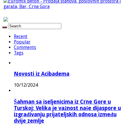
Recent
Popular
Comments
Tags
Novosti iz Acibadema
10/12/2024
Šahman sa iseljenicima iz Crne Gore u
Turskoj: Velika je važnost naše dijaspore u
izgrađivanju prijateljskih odnosa između
dvije zemlje