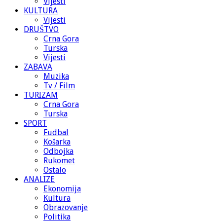
Vijesti
KULTURA
Vijesti
DRUŠTVO
Crna Gora
Turska
Vijesti
ZABAVA
Muzika
Tv / Film
TURIZAM
Crna Gora
Turska
SPORT
Fudbal
Košarka
Odbojka
Rukomet
Ostalo
ANALIZE
Ekonomija
Kultura
Obrazovanje
Politika