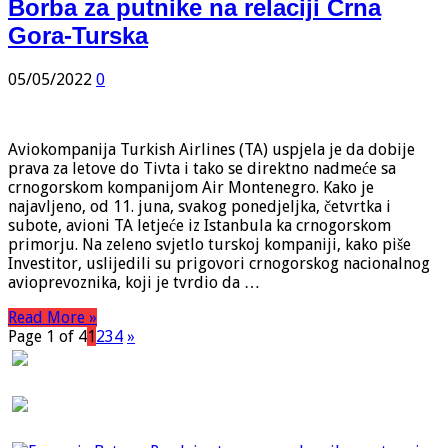
Borba za putnike na relaciji Crna
Gora-Turska
05/05/2022
0
Aviokompanija Turkish Airlines (TA) uspjela je da dobije
prava za letove do Tivta i tako se direktno nadmeće sa
crnogorskom kompanijom Air Montenegro. Kako je
najavljeno, od 11. juna, svakog ponedjeljka, četvrtka i
subote, avioni TA letjeće iz Istanbula ka crnogorskom
primorju. Na zeleno svjetlo turskoj kompaniji, kako piše
Investitor, uslijedili su prigovori crnogorskog nacionalnog
avioprevoznika, koji je tvrdio da …
Read More »
Page 1 of 4
1
2
3
4
»