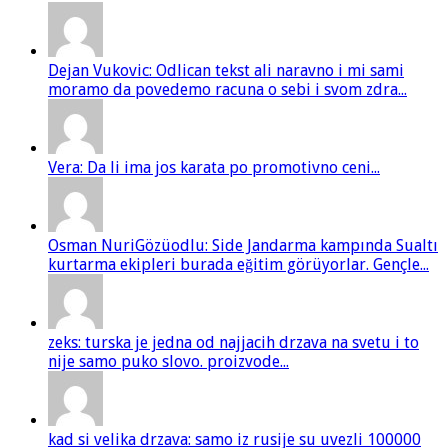
Dejan Vukovic: Odlican tekst ali naravno i mi sami
moramo da povedemo racuna o sebi i svom zdra...
Vera: Da li ima jos karata po promotivno ceni...
Osman NuriGözüodlu: Side Jandarma kampında Sualtı
kurtarma ekipleri burada eğitim görüyorlar. Gençle...
zeks: turska je jedna od najjacih drzava na svetu i to
nije samo puko slovo. proizvode...
kad si velika drzava: samo iz rusije su uvezli 100000