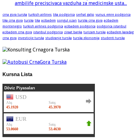
ambilife preciscivaca vazduha za medicinske usta...
crna gora turska
turkish airlines
tika podgorica
serhat galip
yunus emre podgorica
tika crna gora
turska
tika
acibadem
songul ozan
turska crna gora
acibadem
montenegro
turkish airlines podgorica
acibadem podgorica
podgorica istanbul
acibadem crna gora
istanbul podgorica
ziraat banka
turizam turska
acibadem karadag
crna gora
investicije turska
studiranje turska
turska ekonomija
studenti turska
Kursna Lista