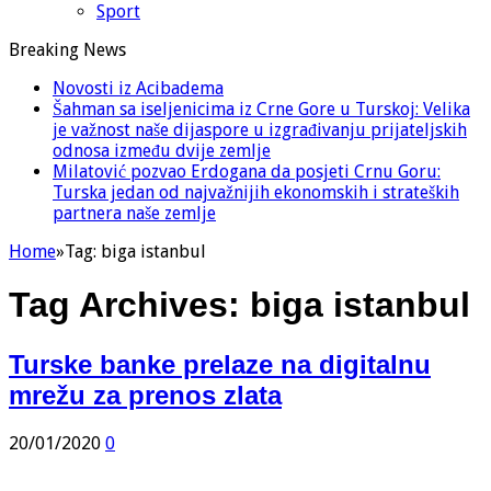
Sport
Breaking News
Novosti iz Acibadema
Šahman sa iseljenicima iz Crne Gore u Turskoj: Velika
je važnost naše dijaspore u izgrađivanju prijateljskih
odnosa između dvije zemlje
Milatović pozvao Erdogana da posjeti Crnu Goru:
Turska jedan od najvažnijih ekonomskih i strateških
partnera naše zemlje
Home
»
Tag:
biga istanbul
Tag Archives:
biga istanbul
Turske banke prelaze na digitalnu
mrežu za prenos zlata
20/01/2020
0