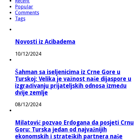
Recent
Popular
Comments
Tags
Novosti iz Acibadema
10/12/2024
Šahman sa iseljenicima iz Crne Gore u
Turskoj: Velika je važnost naše dijaspore u
izgrađivanju prijateljskih odnosa između
dvije zemlje
08/12/2024
Milatović pozvao Erdogana da posjeti Crnu
Goru: Turska jedan od najvažnijih
ekonomskih i strateških partnera naše