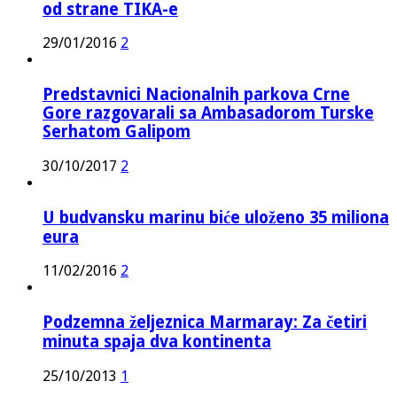
od strane TIKA-e
29/01/2016
2
Predstavnici Nacionalnih parkova Crne
Gore razgovarali sa Ambasadorom Turske
Serhatom Galipom
30/10/2017
2
U budvansku marinu biće uloženo 35 miliona
eura
11/02/2016
2
Podzemna željeznica Marmaray: Za četiri
minuta spaja dva kontinenta
25/10/2013
1