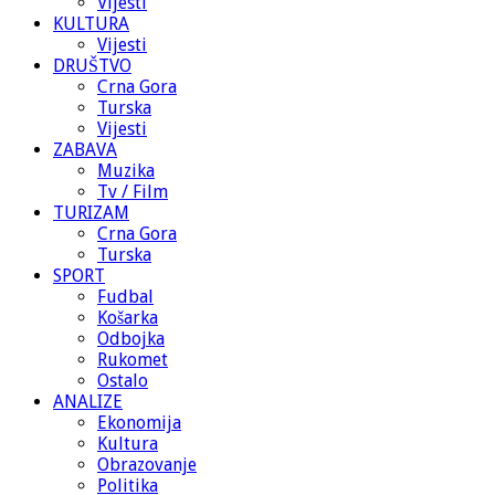
Vijesti
KULTURA
Vijesti
DRUŠTVO
Crna Gora
Turska
Vijesti
ZABAVA
Muzika
Tv / Film
TURIZAM
Crna Gora
Turska
SPORT
Fudbal
Košarka
Odbojka
Rukomet
Ostalo
ANALIZE
Ekonomija
Kultura
Obrazovanje
Politika