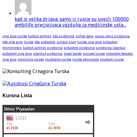
kad si velika drzava: samo iz rusije su uvezli 100000
ambilife preciscivaca vazduha za medicinske usta...
crna gora turska
turkish airlines
tika podgorica
serhat galip
yunus emre podgorica
tika crna gora
turska
tika
acibadem
songul ozan
turska crna gora
acibadem
montenegro
turkish airlines podgorica
acibadem podgorica
podgorica istanbul
acibadem crna gora
istanbul podgorica
ziraat banka
turizam turska
acibadem karadag
crna gora
investicije turska
studiranje turska
turska ekonomija
studenti turska
Kursna Lista