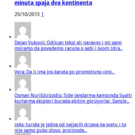
minuta spaja dva kontinenta
25/10/2013
1
Dejan Vukovic: Odlican tekst ali naravno i mi sami
moramo da povedemo racuna o sebi i svom zdra...
Vera: Da li ima jos karata po promotivno ceni...
Osman NuriGözüodlu: Side Jandarma kampında Sualtı
kurtarma ekipleri burada eğitim görüyorlar. Gençle...
zeks: turska je jedna od najjacih drzava na svetu i to
nije samo puko slovo. proizvode...