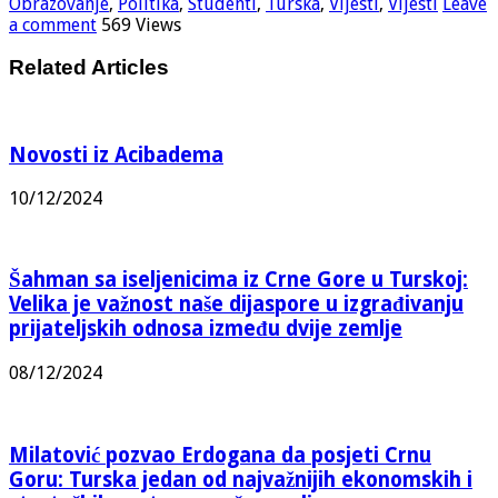
Obrazovanje
,
Politika
,
Studenti
,
Turska
,
Vijesti
,
Vijesti
Leave
a comment
569 Views
Related Articles
Novosti iz Acibadema
10/12/2024
Šahman sa iseljenicima iz Crne Gore u Turskoj:
Velika je važnost naše dijaspore u izgrađivanju
prijateljskih odnosa između dvije zemlje
08/12/2024
Milatović pozvao Erdogana da posjeti Crnu
Goru: Turska jedan od najvažnijih ekonomskih i