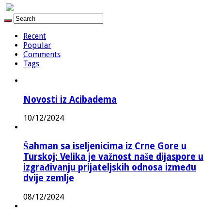
Recent
Popular
Comments
Tags
Novosti iz Acibadema
10/12/2024
Šahman sa iseljenicima iz Crne Gore u
Turskoj: Velika je važnost naše dijaspore u
izgrađivanju prijateljskih odnosa između
dvije zemlje
08/12/2024