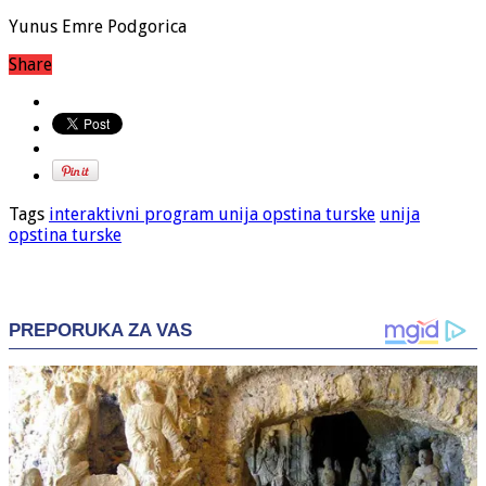
Yunus Emre Podgorica
Share
Tags
interaktivni program unija opstina turske
unija
opstina turske