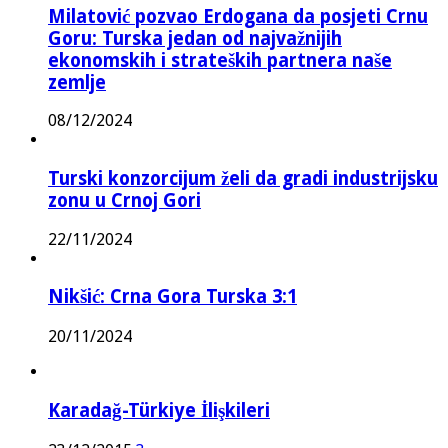
Milatović pozvao Erdogana da posjeti Crnu
Goru: Turska jedan od najvažnijih
ekonomskih i strateških partnera naše
zemlje
08/12/2024
Turski konzorcijum želi da gradi industrijsku
zonu u Crnoj Gori
22/11/2024
Nikšić: Crna Gora Turska 3:1
20/11/2024
Karadağ-Türkiye İlişkileri