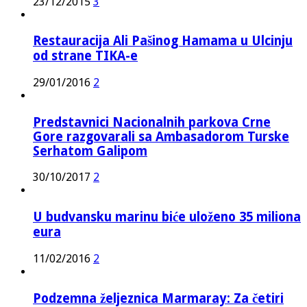
23/12/2015
3
Restauracija Ali Pašinog Hamama u Ulcinju
od strane TIKA-e
29/01/2016
2
Predstavnici Nacionalnih parkova Crne
Gore razgovarali sa Ambasadorom Turske
Serhatom Galipom
30/10/2017
2
U budvansku marinu biće uloženo 35 miliona
eura
11/02/2016
2
Podzemna željeznica Marmaray: Za četiri