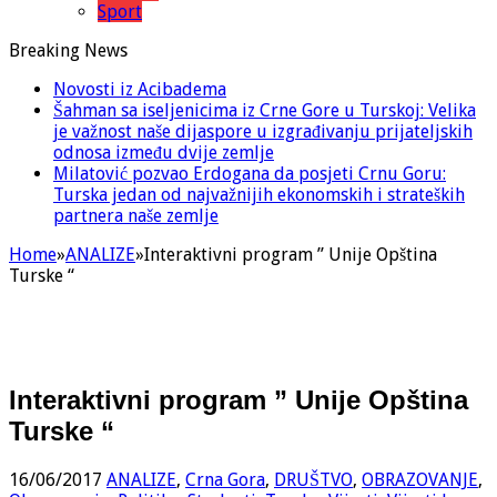
Sport
Breaking News
Novosti iz Acibadema
Šahman sa iseljenicima iz Crne Gore u Turskoj: Velika
je važnost naše dijaspore u izgrađivanju prijateljskih
odnosa između dvije zemlje
Milatović pozvao Erdogana da posjeti Crnu Goru:
Turska jedan od najvažnijih ekonomskih i strateških
partnera naše zemlje
Home
»
ANALIZE
»
Interaktivni program ” Unije Opština
Turske “
Interaktivni program ” Unije Opština
Turske “
16/06/2017
ANALIZE
,
Crna Gora
,
DRUŠTVO
,
OBRAZOVANJE
,