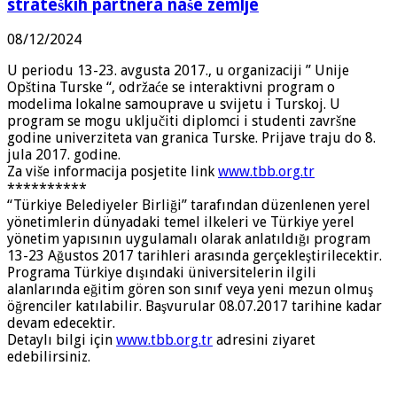
strateških partnera naše zemlje
08/12/2024
U periodu 13-23. avgusta 2017., u organizaciji ” Unije
Opština Turske “, održaće se interaktivni program o
modelima lokalne samouprave u svijetu i Turskoj. U
program se mogu uključiti diplomci i studenti završne
godine univerziteta van granica Turske. Prijave traju do 8.
jula 2017. godine.
Za više informacija posjetite link
www.tbb.org.tr
**********
“Türkiye Belediyeler Birliği” tarafından düzenlenen yerel
yönetimlerin dünyadaki temel ilkeleri ve Türkiye yerel
yönetim yapısının uygulamalı olarak anlatıldığı program
13-23 Ağustos 2017 tarihleri arasında gerçekleştirilecektir.
Programa Türkiye dışındaki üniversitelerin ilgili
alanlarında eğitim gören son sınıf veya yeni mezun olmuş
öğrenciler katılabilir. Başvurular 08.07.2017 tarihine kadar
devam edecektir.
Detaylı bilgi için
www.tbb.org.tr
adresini ziyaret
edebilirsiniz.