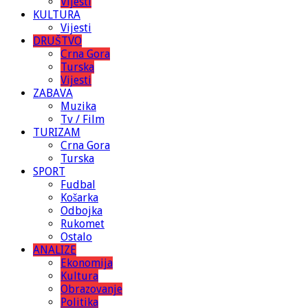
Vijesti
KULTURA
Vijesti
DRUŠTVO
Crna Gora
Turska
Vijesti
ZABAVA
Muzika
Tv / Film
TURIZAM
Crna Gora
Turska
SPORT
Fudbal
Košarka
Odbojka
Rukomet
Ostalo
ANALIZE
Ekonomija
Kultura
Obrazovanje
Politika