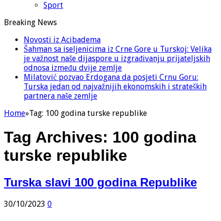
Sport
Breaking News
Novosti iz Acibadema
Šahman sa iseljenicima iz Crne Gore u Turskoj: Velika
je važnost naše dijaspore u izgrađivanju prijateljskih
odnosa između dvije zemlje
Milatović pozvao Erdogana da posjeti Crnu Goru:
Turska jedan od najvažnijih ekonomskih i strateških
partnera naše zemlje
Home
»
Tag:
100 godina turske republike
Tag Archives:
100 godina
turske republike
Turska slavi 100 godina Republike
30/10/2023
0