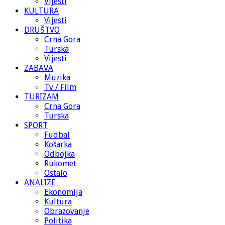
Vijesti
KULTURA
Vijesti
DRUŠTVO
Crna Gora
Turska
Vijesti
ZABAVA
Muzika
Tv / Film
TURIZAM
Crna Gora
Turska
SPORT
Fudbal
Košarka
Odbojka
Rukomet
Ostalo
ANALIZE
Ekonomija
Kultura
Obrazovanje
Politika