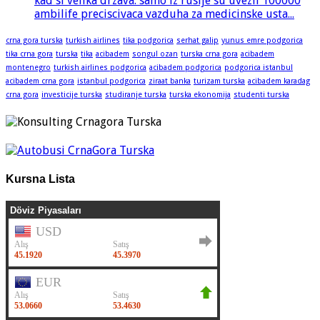
kad si velika drzava: samo iz rusije su uvezli 100000
ambilife preciscivaca vazduha za medicinske usta...
crna gora turska
turkish airlines
tika podgorica
serhat galip
yunus emre podgorica
tika crna gora
turska
tika
acibadem
songul ozan
turska crna gora
acibadem
montenegro
turkish airlines podgorica
acibadem podgorica
podgorica istanbul
acibadem crna gora
istanbul podgorica
ziraat banka
turizam turska
acibadem karadag
crna gora
investicije turska
studiranje turska
turska ekonomija
studenti turska
Kursna Lista