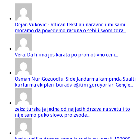
Dejan Vukovic: Odlican tekst ali naravno i mi sami
moramo da povedemo racuna o sebi i svom zdra...
Vera: Da li ima jos karata po promotivno ceni...
Osman NuriGözüodlu: Side Jandarma kampında Sualtı
kurtarma ekipleri burada eğitim görüyorlar. Gençle...
zeks: turska je jedna od najjacih drzava na svetu i to
nije samo puko slovo. proizvode...