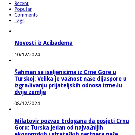
Recent
Popular
Comments
Tags
Novosti iz Acibadema
10/12/2024
Šahman sa iseljenicima iz Crne Gore u
Turskoj: Velika je važnost naše dijaspore u
izgrađivanju prijateljskih odnosa između
dvije zemlje
08/12/2024
Milatović pozvao Erdogana da posjeti Crnu
Goru: Turska jedan od najvažnijih
ekonomskih i strateških partnera naše