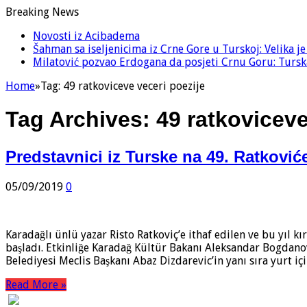
Breaking News
Novosti iz Acibadema
Šahman sa iseljenicima iz Crne Gore u Turskoj: Velika j
Milatović pozvao Erdogana da posjeti Crnu Goru: Turska
Home
»
Tag:
49 ratkoviceve veceri poezije
Tag Archives:
49 ratkoviceve
Predstavnici iz Turske na 49. Ratkovi
05/09/2019
0
Karadağlı ünlü yazar Risto Ratkoviç’e ithaf edilen ve bu yıl k
başladı. Etkinliğe Karadağ Kültür Bakanı Aleksandar Bogdano
Belediyesi Meclis Başkanı Abaz Dizdarevic’in yanı sıra yurt iç
Read More »