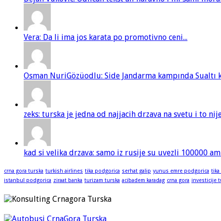
Vera: Da li ima jos karata po promotivno ceni...
Osman NuriGözüodlu: Side Jandarma kampında Sualtı kur
zeks: turska je jedna od najjacih drzava na svetu i to ni
kad si velika drzava: samo iz rusije su uvezli 100000 am
crna gora turska
turkish airlines
tika podgorica
serhat galip
yunus emre podgorica
tika
istanbul podgorica
ziraat banka
turizam turska
acibadem karadag
crna gora
investicije 