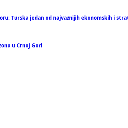
oru: Turska jedan od najvažnijih ekonomskih i stra
 zonu u Crnoj Gori