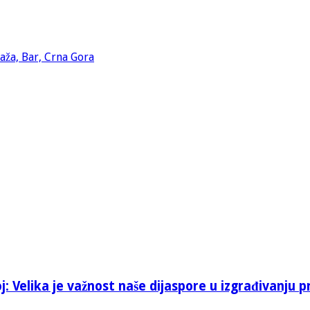
: Velika je važnost naše dijaspore u izgrađivanju p