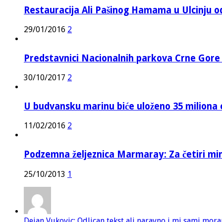
Restauracija Ali Pašinog Hamama u Ulcinju o
29/01/2016
2
Predstavnici Nacionalnih parkova Crne Gor
30/10/2017
2
U budvansku marinu biće uloženo 35 miliona 
11/02/2016
2
Podzemna željeznica Marmaray: Za četiri mi
25/10/2013
1
Dejan Vukovic: Odlican tekst ali naravno i mi sami mor