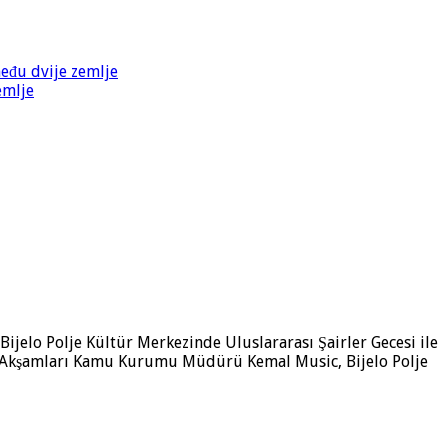
među dvije zemlje
emlje
Bijelo Polje Kültür Merkezinde Uluslararası Şairler Gecesi ile
iir Akşamları Kamu Kurumu Müdürü Kemal Music, Bijelo Polje