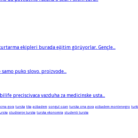
tarma ekipleri burada eğitim görüyorlar. Gençle...
je samo puko slovo. proizvode...
bilife preciscivaca vazduha za medicinske usta...
 crna gora
turska
tika
acibadem
songul ozan
turska crna gora
acibadem montenegro
turk
turska
studiranje turska
turska ekonomija
studenti turska