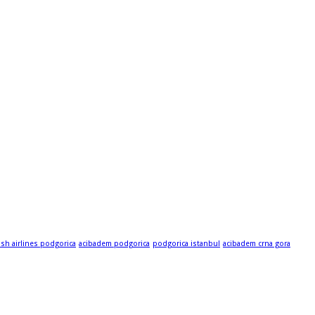
ish airlines podgorica
acibadem podgorica
podgorica istanbul
acibadem crna gora