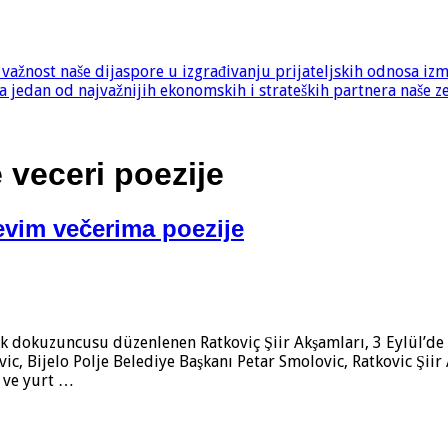
e važnost naše dijaspore u izgrađivanju prijateljskih odnosa iz
 jedan od najvažnijih ekonomskih i strateških partnera naše z
 veceri poezije
ćevim večerima poezije
ırk dokuzuncusu düzenlenen Ratkoviç Şiir Akşamları, 3 Eylül’de 
vic, Bijelo Polje Belediye Başkanı Petar Smolovic, Ratkovic Ş
i ve yurt …