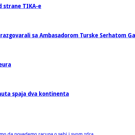
d strane TIKA-e
e razgovarali sa Ambasadorom Turske Serhatom G
eura
nuta spaja dva kontinenta
amo da povedemo racuna o sebi i svom zdra...