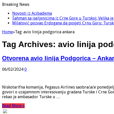
Breaking News
Novosti iz Acibadema
Šahman sa iseljenicima iz Crne Gore u Turskoj: Velika j
Milatović pozvao Erdogana da posjeti Crnu Goru: Turska
Home
»
Tag:
avio linija podgorica ankara
Tag Archives:
avio linija po
Otvorena avio linija Podgorica – Anka
06/02/2024
0
Niskotarifna komanija, Pegasus Airlines saobraćaće ponedjelj
govori o uzajamnom interesovanju građana Turske i Crne Gore.
rekao je ambasador Turske u …
Read More »