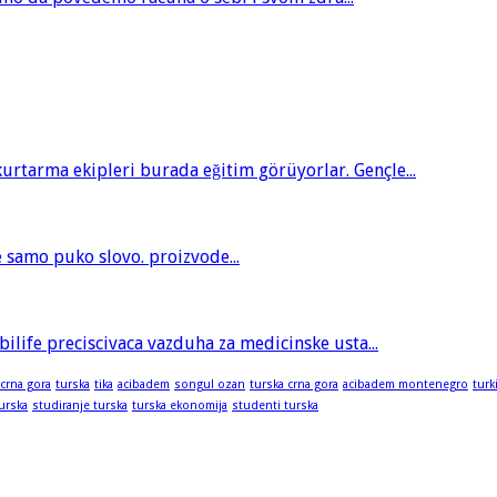
tarma ekipleri burada eğitim görüyorlar. Gençle...
je samo puko slovo. proizvode...
bilife preciscivaca vazduha za medicinske usta...
 crna gora
turska
tika
acibadem
songul ozan
turska crna gora
acibadem montenegro
turk
turska
studiranje turska
turska ekonomija
studenti turska