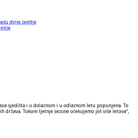
među dvije zemlje
emlje
 sva sjedišta i u dolaznom i u odlaznom letu popunjena. To
h država. Tokom ljetnje sezone očekujemo još više letova“,