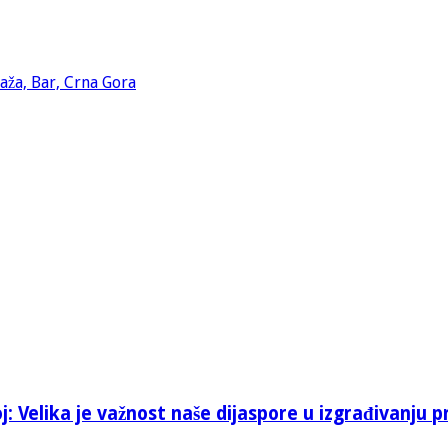
: Velika je važnost naše dijaspore u izgrađivanju p