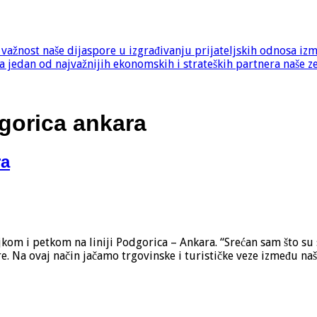
e važnost naše dijaspore u izgrađivanju prijateljskih odnosa iz
 jedan od najvažnijih ekonomskih i strateških partnera naše z
dgorica ankara
ra
kom i petkom na liniji Podgorica – Ankara. “Srećan sam što su
 Na ovaj način jačamo trgovinske i turističke veze između naši