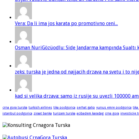
Vera: Da li ima jos karata po promotivno ceni...
Osman NuriGözüodlu: Side Jandarma kampında Sualtı kur
zeks: turska je jedna od najjacih drzava na svetu i to ni
kad si velika drzava: samo iz rusije su uvezli 100000 am
crna gora turska
turkish airlines
tika podgorica
serhat galip
yunus emre podgorica
tika
istanbul podgorica
ziraat banka
turizam turska
acibadem karadag
crna gora
investicije 