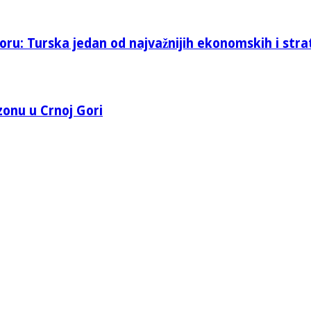
oru: Turska jedan od najvažnijih ekonomskih i stra
 zonu u Crnoj Gori