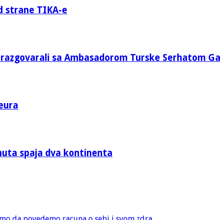
d strane TIKA-e
e razgovarali sa Ambasadorom Turske Serhatom G
eura
nuta spaja dva kontinenta
amo da povedemo racuna o sebi i svom zdra...