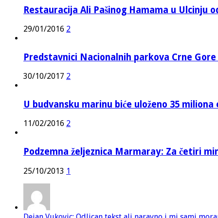
Restauracija Ali Pašinog Hamama u Ulcinju o
29/01/2016
2
Predstavnici Nacionalnih parkova Crne Gor
30/10/2017
2
U budvansku marinu biće uloženo 35 miliona 
11/02/2016
2
Podzemna željeznica Marmaray: Za četiri mi
25/10/2013
1
Dejan Vukovic: Odlican tekst ali naravno i mi sami mor