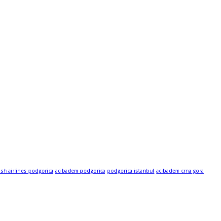
ish airlines podgorica
acibadem podgorica
podgorica istanbul
acibadem crna gora