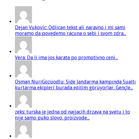
Dejan Vukovic: Odlican tekst ali naravno i mi sami
moramo da povedemo racuna o sebi i svom zdra...
Vera: Da li ima jos karata po promotivno ceni...
Osman NuriGözüodlu: Side Jandarma kampında Sualtı
kurtarma ekipleri burada eğitim görüyorlar. Gençle...
zeks: turska je jedna od najjacih drzava na svetu i to
nije samo puko slovo. proizvode...