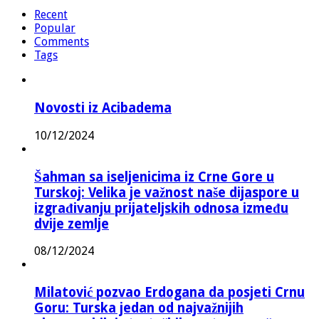
Recent
Popular
Comments
Tags
Novosti iz Acibadema
10/12/2024
Šahman sa iseljenicima iz Crne Gore u
Turskoj: Velika je važnost naše dijaspore u
izgrađivanju prijateljskih odnosa između
dvije zemlje
08/12/2024
Milatović pozvao Erdogana da posjeti Crnu
Goru: Turska jedan od najvažnijih