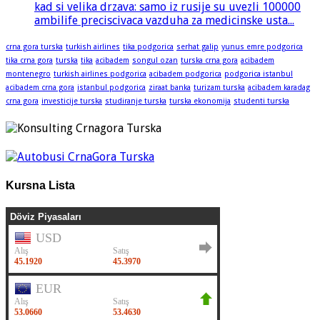
kad si velika drzava: samo iz rusije su uvezli 100000
ambilife preciscivaca vazduha za medicinske usta...
crna gora turska
turkish airlines
tika podgorica
serhat galip
yunus emre podgorica
tika crna gora
turska
tika
acibadem
songul ozan
turska crna gora
acibadem
montenegro
turkish airlines podgorica
acibadem podgorica
podgorica istanbul
acibadem crna gora
istanbul podgorica
ziraat banka
turizam turska
acibadem karadag
crna gora
investicije turska
studiranje turska
turska ekonomija
studenti turska
Kursna Lista