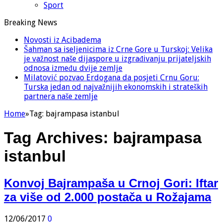
Sport
Breaking News
Novosti iz Acibadema
Šahman sa iseljenicima iz Crne Gore u Turskoj: Velika
je važnost naše dijaspore u izgrađivanju prijateljskih
odnosa između dvije zemlje
Milatović pozvao Erdogana da posjeti Crnu Goru:
Turska jedan od najvažnijih ekonomskih i strateških
partnera naše zemlje
Home
»
Tag:
bajrampasa istanbul
Tag Archives:
bajrampasa
istanbul
Konvoj Bajrampaša u Crnoj Gori: Iftar
za više od 2.000 postača u Rožajama
12/06/2017
0