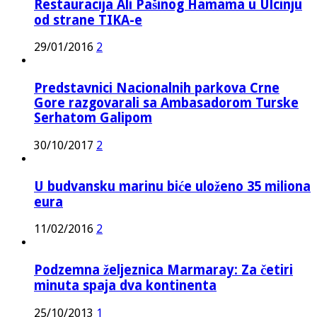
Restauracija Ali Pašinog Hamama u Ulcinju
od strane TIKA-e
29/01/2016
2
Predstavnici Nacionalnih parkova Crne
Gore razgovarali sa Ambasadorom Turske
Serhatom Galipom
30/10/2017
2
U budvansku marinu biće uloženo 35 miliona
eura
11/02/2016
2
Podzemna željeznica Marmaray: Za četiri
minuta spaja dva kontinenta
25/10/2013
1