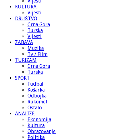
Vijesti
KULTURA
Vijesti
DRUŠTVO
Crna Gora
Turska
Vijesti
ZABAVA
Muzika
Tv / Film
TURIZAM
Crna Gora
Turska
SPORT
Fudbal
Košarka
Odbojka
Rukomet
Ostalo
ANALIZE
Ekonomija
Kultura
Obrazovanje
Politika