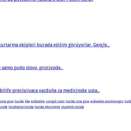
tarma ekipleri burada eğitim görüyorlar. Gençle...
je samo puko slovo. proizvode...
bilife preciscivaca vazduha za medicinske usta...
 crna gora
turska
tika
acibadem
songul ozan
turska crna gora
acibadem montenegro
turk
turska
studiranje turska
turska ekonomija
studenti turska