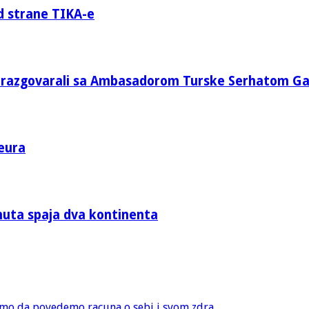
d strane TIKA-e
e razgovarali sa Ambasadorom Turske Serhatom G
eura
nuta spaja dva kontinenta
amo da povedemo racuna o sebi i svom zdra...