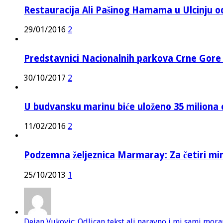
Restauracija Ali Pašinog Hamama u Ulcinju o
29/01/2016
2
Predstavnici Nacionalnih parkova Crne Gor
30/10/2017
2
U budvansku marinu biće uloženo 35 miliona 
11/02/2016
2
Podzemna željeznica Marmaray: Za četiri mi
25/10/2013
1
Dejan Vukovic: Odlican tekst ali naravno i mi sami mor