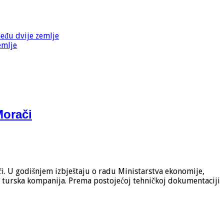
među dvije zemlje
emlje
Morači
i. U godišnjem izbještaju o radu Ministarstva ekonomije,
 i turska kompanija. Prema postojećoj tehničkoj dokumentaciji