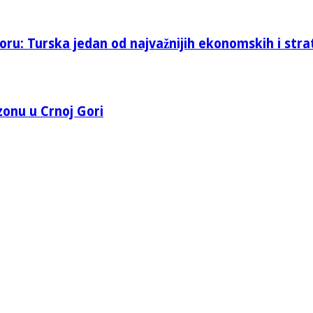
oru: Turska jedan od najvažnijih ekonomskih i stra
 zonu u Crnoj Gori