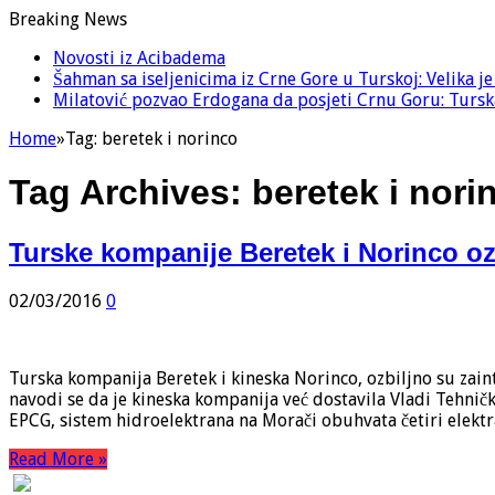
Breaking News
Novosti iz Acibadema
Šahman sa iseljenicima iz Crne Gore u Turskoj: Velika j
Milatović pozvao Erdogana da posjeti Crnu Goru: Turska
Home
»
Tag:
beretek i norinco
Tag Archives:
beretek i nori
Turske kompanije Beretek i Norinco o
02/03/2016
0
Turska kompanija Beretek i kineska Norinco, ozbiljno su zai
navodi se da je kineska kompanija već dostavila Vladi Tehnič
EPCG, sistem hidroelektrana na Morači obuhvata četiri elekt
Read More »