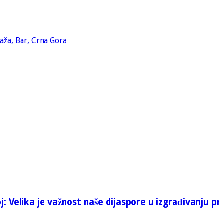
: Velika je važnost naše dijaspore u izgrađivanju p