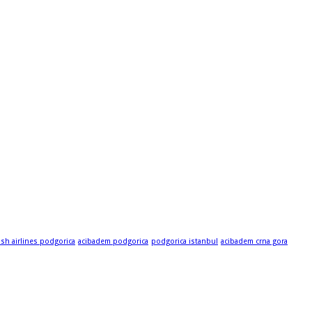
ish airlines podgorica
acibadem podgorica
podgorica istanbul
acibadem crna gora