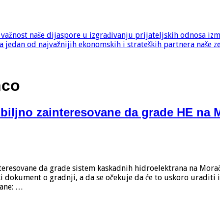
e važnost naše dijaspore u izgrađivanju prijateljskih odnosa iz
 jedan od najvažnijih ekonomskih i strateških partnera naše z
nco
zbiljno zainteresovane da grade HE na 
nteresovane da grade sistem kaskadnih hidroelektrana na Morač
ki dokument o gradnji, a da se očekuje da će to uskoro uraditi
rane: …