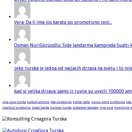
Vera: Da li ima jos karata po promotivno ceni...
Osman NuriGözüodlu: Side Jandarma kampında Sualtı kur
zeks: turska je jedna od najjacih drzava na svetu i to ni
kad si velika drzava: samo iz rusije su uvezli 100000 am
crna gora turska
turkish airlines
tika podgorica
serhat galip
yunus emre podgorica
tika
istanbul podgorica
ziraat banka
turizam turska
acibadem karadag
crna gora
investicije 