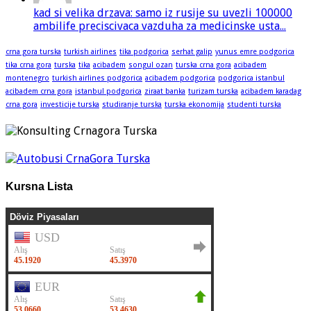
kad si velika drzava: samo iz rusije su uvezli 100000
ambilife preciscivaca vazduha za medicinske usta...
crna gora turska
turkish airlines
tika podgorica
serhat galip
yunus emre podgorica
tika crna gora
turska
tika
acibadem
songul ozan
turska crna gora
acibadem
montenegro
turkish airlines podgorica
acibadem podgorica
podgorica istanbul
acibadem crna gora
istanbul podgorica
ziraat banka
turizam turska
acibadem karadag
crna gora
investicije turska
studiranje turska
turska ekonomija
studenti turska
Kursna Lista