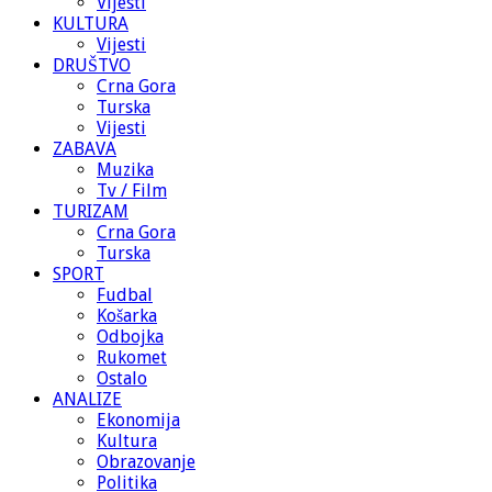
Vijesti
KULTURA
Vijesti
DRUŠTVO
Crna Gora
Turska
Vijesti
ZABAVA
Muzika
Tv / Film
TURIZAM
Crna Gora
Turska
SPORT
Fudbal
Košarka
Odbojka
Rukomet
Ostalo
ANALIZE
Ekonomija
Kultura
Obrazovanje
Politika