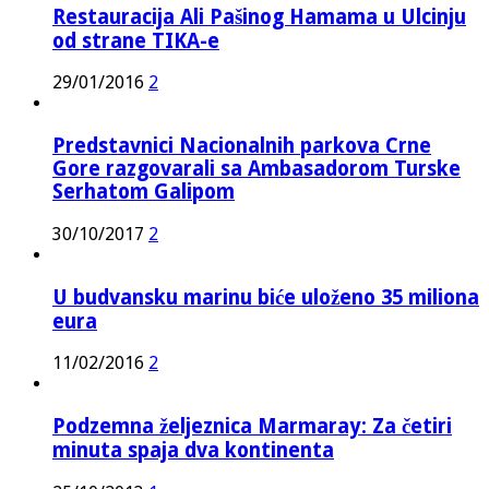
Restauracija Ali Pašinog Hamama u Ulcinju
od strane TIKA-e
29/01/2016
2
Predstavnici Nacionalnih parkova Crne
Gore razgovarali sa Ambasadorom Turske
Serhatom Galipom
30/10/2017
2
U budvansku marinu biće uloženo 35 miliona
eura
11/02/2016
2
Podzemna željeznica Marmaray: Za četiri
minuta spaja dva kontinenta