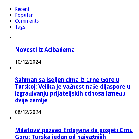
Recent
Popular
Comments
Tags
Novosti iz Acibadema
10/12/2024
Šahman sa iseljenicima iz Crne Gore u
Turskoj: Velika je važnost naše dijaspore u
izgrađivanju prijateljskih odnosa između
dvije zemlje
08/12/2024
Milatović pozvao Erdogana da posjeti Crnu
Goru: Turska jedan od najvažnijih