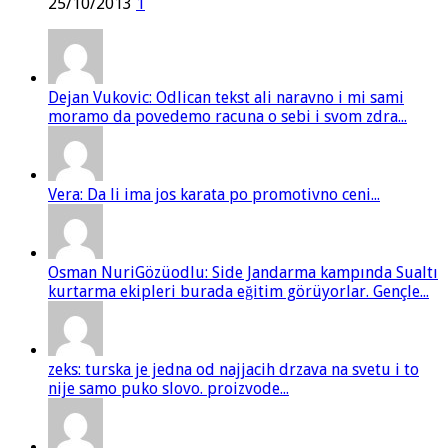
25/10/2013
1
Dejan Vukovic: Odlican tekst ali naravno i mi sami
moramo da povedemo racuna o sebi i svom zdra...
Vera: Da li ima jos karata po promotivno ceni...
Osman NuriGözüodlu: Side Jandarma kampında Sualtı
kurtarma ekipleri burada eğitim görüyorlar. Gençle...
zeks: turska je jedna od najjacih drzava na svetu i to
nije samo puko slovo. proizvode...