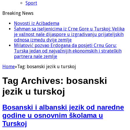
Sport
Breaking News
Novosti iz Acibadema
Šahman sa iseljenicima iz Crne Gore u Turskoj: Velika
je važnost naše dijaspore u izgrađivanju prijateljskih
odnosa između dvije zemlje
Milatović pozvao Erdogana da posjeti Crnu Goru:
Turska jedan od najvažnijih ekonomskih i strateških
partnera naše zemlje
Home
»
Tag:
bosanski jezik u turskoj
Tag Archives:
bosanski
jezik u turskoj
Bosanski i albanski jezik od naredne
godine u osnovnim školama u
Turskoj