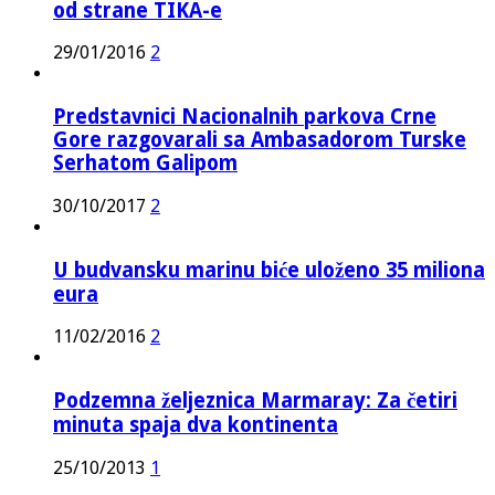
od strane TIKA-e
29/01/2016
2
Predstavnici Nacionalnih parkova Crne
Gore razgovarali sa Ambasadorom Turske
Serhatom Galipom
30/10/2017
2
U budvansku marinu biće uloženo 35 miliona
eura
11/02/2016
2
Podzemna željeznica Marmaray: Za četiri
minuta spaja dva kontinenta
25/10/2013
1