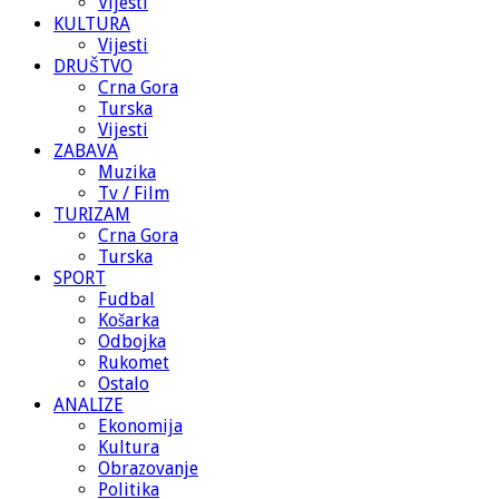
Vijesti
KULTURA
Vijesti
DRUŠTVO
Crna Gora
Turska
Vijesti
ZABAVA
Muzika
Tv / Film
TURIZAM
Crna Gora
Turska
SPORT
Fudbal
Košarka
Odbojka
Rukomet
Ostalo
ANALIZE
Ekonomija
Kultura
Obrazovanje
Politika