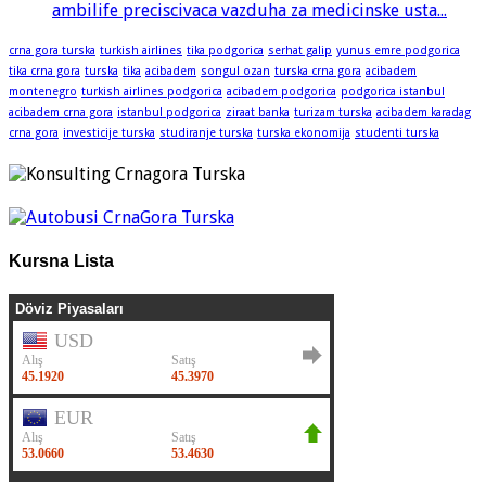
ambilife preciscivaca vazduha za medicinske usta...
crna gora turska
turkish airlines
tika podgorica
serhat galip
yunus emre podgorica
tika crna gora
turska
tika
acibadem
songul ozan
turska crna gora
acibadem
montenegro
turkish airlines podgorica
acibadem podgorica
podgorica istanbul
acibadem crna gora
istanbul podgorica
ziraat banka
turizam turska
acibadem karadag
crna gora
investicije turska
studiranje turska
turska ekonomija
studenti turska
Kursna Lista