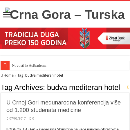
Novosti iz Acibadema
Home
»
Tag:
budva mediteran hotel
Tag Archives:
budva mediteran hotel
U Crnoj Gori međunarodna konferencija više
od 1.200 studenata medicine
07/03/2017
0
PODGORICA (AA) – Generalna Skupština najveće naučno-obrazovne