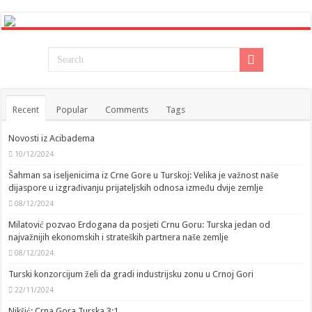
Recent
Popular
Comments
Tags
Novosti iz Acibadema
10/12/2024
Šahman sa iseljenicima iz Crne Gore u Turskoj: Velika je važnost naše
dijaspore u izgrađivanju prijateljskih odnosa između dvije zemlje
08/12/2024
Milatović pozvao Erdogana da posjeti Crnu Goru: Turska jedan od
najvažnijih ekonomskih i strateških partnera naše zemlje
08/12/2024
Turski konzorcijum želi da gradi industrijsku zonu u Crnoj Gori
22/11/2024
Nikšić: Crna Gora Turska 3:1