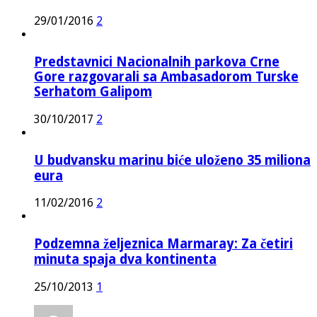
29/01/2016
2
Predstavnici Nacionalnih parkova Crne
Gore razgovarali sa Ambasadorom Turske
Serhatom Galipom
30/10/2017
2
U budvansku marinu biće uloženo 35 miliona
eura
11/02/2016
2
Podzemna željeznica Marmaray: Za četiri
minuta spaja dva kontinenta
25/10/2013
1