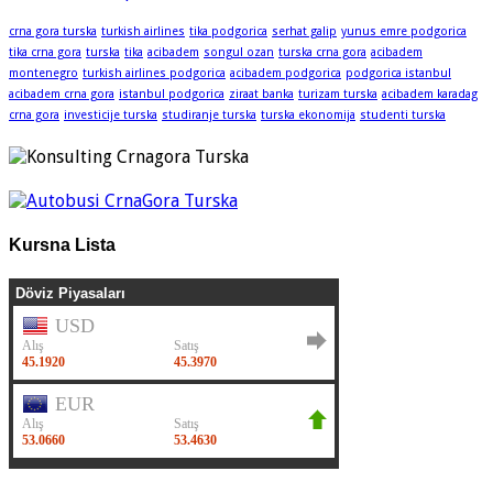
crna gora turska
turkish airlines
tika podgorica
serhat galip
yunus emre podgorica
tika crna gora
turska
tika
acibadem
songul ozan
turska crna gora
acibadem
montenegro
turkish airlines podgorica
acibadem podgorica
podgorica istanbul
acibadem crna gora
istanbul podgorica
ziraat banka
turizam turska
acibadem karadag
crna gora
investicije turska
studiranje turska
turska ekonomija
studenti turska
Kursna Lista