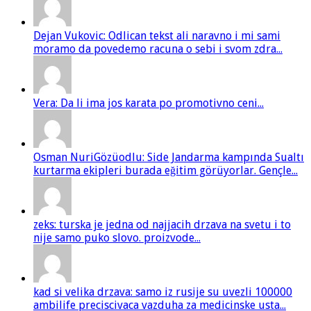
Dejan Vukovic: Odlican tekst ali naravno i mi sami
moramo da povedemo racuna o sebi i svom zdra...
Vera: Da li ima jos karata po promotivno ceni...
Osman NuriGözüodlu: Side Jandarma kampında Sualtı
kurtarma ekipleri burada eğitim görüyorlar. Gençle...
zeks: turska je jedna od najjacih drzava na svetu i to
nije samo puko slovo. proizvode...
kad si velika drzava: samo iz rusije su uvezli 100000
ambilife preciscivaca vazduha za medicinske usta...