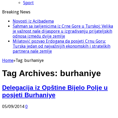
Sport
Breaking News
Novosti iz Acibadema
Šahman sa iseljenicima iz Crne Gore u Turskoj: Velika
je važnost naše dijaspore u izgrađivanju prijateljskih
odnosa između dvije zemlje
Milatović pozvao Erdogana da posjeti Crnu Goru:
Turska jedan od najvažnijih ekonomskih i strateških
partnera naše zemlje
Home
»
Tag:
burhaniye
Tag Archives:
burhaniye
Delegacija iz Opštine Bijelo Polje u
posjeti Burhaniye
05/09/2014
0