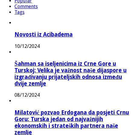
Popular
Comments
Tags
Novosti iz Acibadema
10/12/2024
Šahman sa iseljenicima iz Crne Gore u
Turskoj: Velika je važnost naše dijaspore u
izgrađivanju prijateljskih odnosa između
dvije zemlje
08/12/2024
Milatović pozvao Erdogana da posjeti Crnu
Goru: Turska jedan od najvažnijih
ekonomskih i strateških partnera naše
zemlje