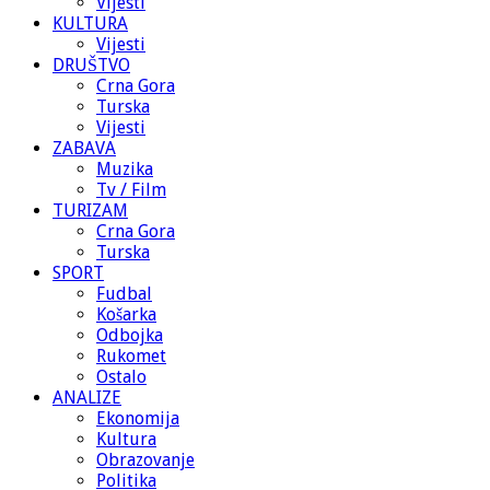
Vijesti
KULTURA
Vijesti
DRUŠTVO
Crna Gora
Turska
Vijesti
ZABAVA
Muzika
Tv / Film
TURIZAM
Crna Gora
Turska
SPORT
Fudbal
Košarka
Odbojka
Rukomet
Ostalo
ANALIZE
Ekonomija
Kultura
Obrazovanje
Politika