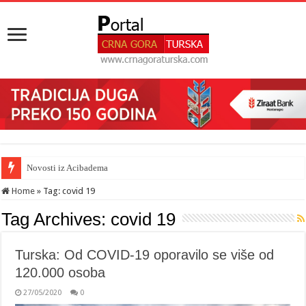
Novosti iz Acibadema
Home
»
Tag:
covid 19
Tag Archives:
covid 19
Turska: Od COVID-19 oporavilo se više od
120.000 osoba
27/05/2020
0