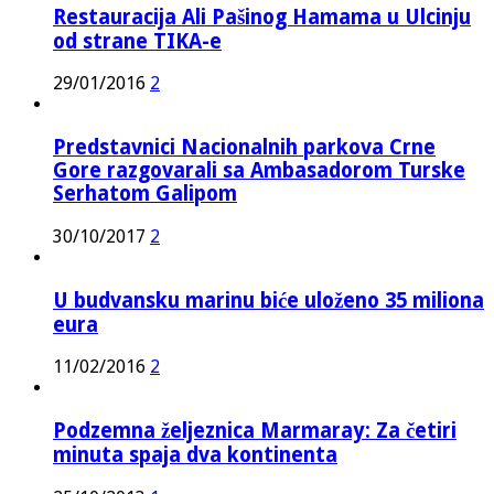
Restauracija Ali Pašinog Hamama u Ulcinju
od strane TIKA-e
29/01/2016
2
Predstavnici Nacionalnih parkova Crne
Gore razgovarali sa Ambasadorom Turske
Serhatom Galipom
30/10/2017
2
U budvansku marinu biće uloženo 35 miliona
eura
11/02/2016
2
Podzemna željeznica Marmaray: Za četiri
minuta spaja dva kontinenta