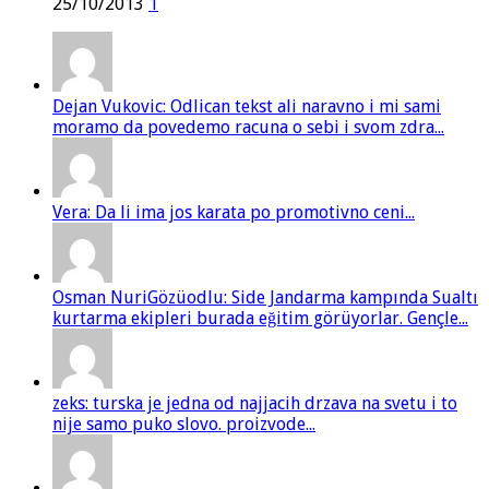
25/10/2013
1
Dejan Vukovic: Odlican tekst ali naravno i mi sami
moramo da povedemo racuna o sebi i svom zdra...
Vera: Da li ima jos karata po promotivno ceni...
Osman NuriGözüodlu: Side Jandarma kampında Sualtı
kurtarma ekipleri burada eğitim görüyorlar. Gençle...
zeks: turska je jedna od najjacih drzava na svetu i to
nije samo puko slovo. proizvode...