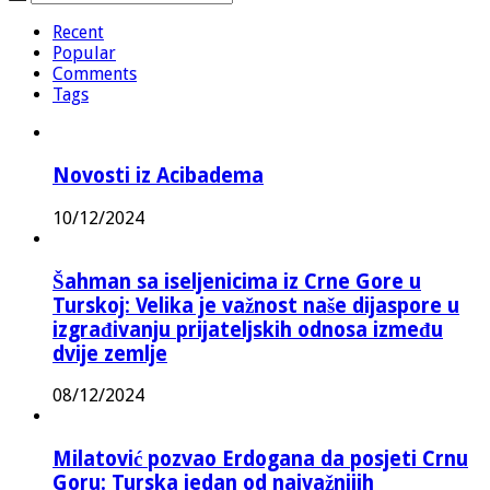
Recent
Popular
Comments
Tags
Novosti iz Acibadema
10/12/2024
Šahman sa iseljenicima iz Crne Gore u
Turskoj: Velika je važnost naše dijaspore u
izgrađivanju prijateljskih odnosa između
dvije zemlje
08/12/2024
Milatović pozvao Erdogana da posjeti Crnu
Goru: Turska jedan od najvažnijih