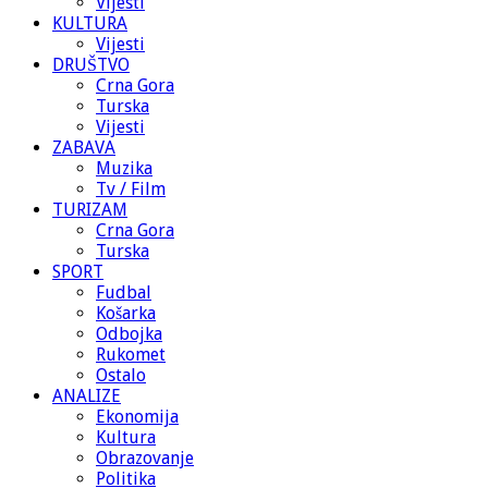
Vijesti
KULTURA
Vijesti
DRUŠTVO
Crna Gora
Turska
Vijesti
ZABAVA
Muzika
Tv / Film
TURIZAM
Crna Gora
Turska
SPORT
Fudbal
Košarka
Odbojka
Rukomet
Ostalo
ANALIZE
Ekonomija
Kultura
Obrazovanje
Politika