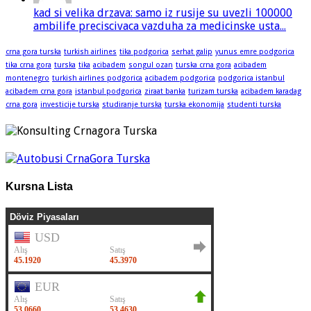
kad si velika drzava: samo iz rusije su uvezli 100000
ambilife preciscivaca vazduha za medicinske usta...
crna gora turska
turkish airlines
tika podgorica
serhat galip
yunus emre podgorica
tika crna gora
turska
tika
acibadem
songul ozan
turska crna gora
acibadem
montenegro
turkish airlines podgorica
acibadem podgorica
podgorica istanbul
acibadem crna gora
istanbul podgorica
ziraat banka
turizam turska
acibadem karadag
crna gora
investicije turska
studiranje turska
turska ekonomija
studenti turska
Kursna Lista