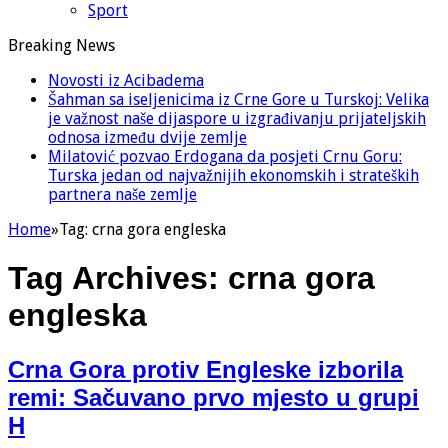
Sport
Breaking News
Novosti iz Acibadema
Šahman sa iseljenicima iz Crne Gore u Turskoj: Velika
je važnost naše dijaspore u izgrađivanju prijateljskih
odnosa između dvije zemlje
Milatović pozvao Erdogana da posjeti Crnu Goru:
Turska jedan od najvažnijih ekonomskih i strateških
partnera naše zemlje
Home
»
Tag:
crna gora engleska
Tag Archives:
crna gora
engleska
Crna Gora protiv Engleske izborila
remi: Sačuvano prvo mjesto u grupi
H