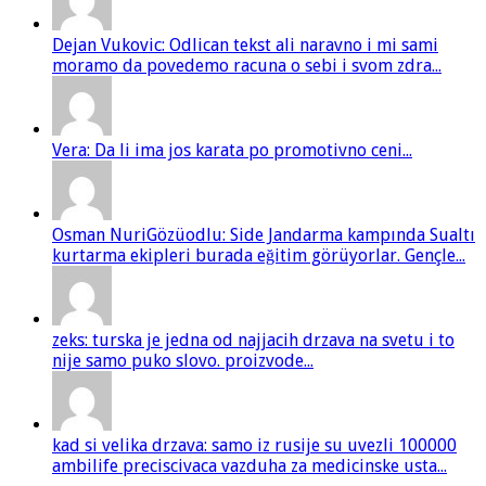
Dejan Vukovic: Odlican tekst ali naravno i mi sami
moramo da povedemo racuna o sebi i svom zdra...
Vera: Da li ima jos karata po promotivno ceni...
Osman NuriGözüodlu: Side Jandarma kampında Sualtı
kurtarma ekipleri burada eğitim görüyorlar. Gençle...
zeks: turska je jedna od najjacih drzava na svetu i to
nije samo puko slovo. proizvode...
kad si velika drzava: samo iz rusije su uvezli 100000
ambilife preciscivaca vazduha za medicinske usta...