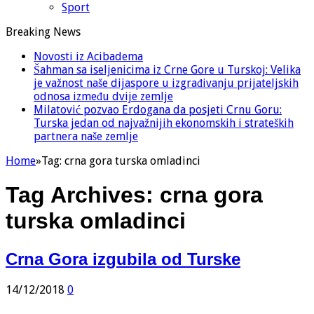
Sport
Breaking News
Novosti iz Acibadema
Šahman sa iseljenicima iz Crne Gore u Turskoj: Velika
je važnost naše dijaspore u izgrađivanju prijateljskih
odnosa između dvije zemlje
Milatović pozvao Erdogana da posjeti Crnu Goru:
Turska jedan od najvažnijih ekonomskih i strateških
partnera naše zemlje
Home
»
Tag:
crna gora turska omladinci
Tag Archives:
crna gora
turska omladinci
Crna Gora izgubila od Turske
14/12/2018
0