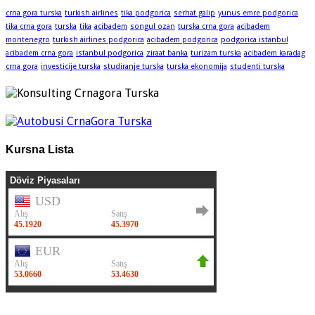
crna gora turska
turkish airlines
tika podgorica
serhat galip
yunus emre podgorica
tika crna gora
turska
tika
acibadem
songul ozan
turska crna gora
acibadem
montenegro
turkish airlines podgorica
acibadem podgorica
podgorica istanbul
acibadem crna gora
istanbul podgorica
ziraat banka
turizam turska
acibadem karadag
crna gora
investicije turska
studiranje turska
turska ekonomija
studenti turska
Kursna Lista