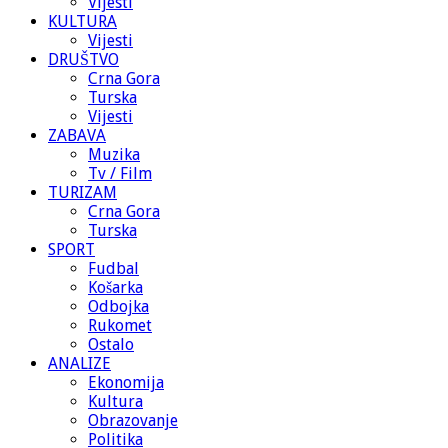
Vijesti
KULTURA
Vijesti
DRUŠTVO
Crna Gora
Turska
Vijesti
ZABAVA
Muzika
Tv / Film
TURIZAM
Crna Gora
Turska
SPORT
Fudbal
Košarka
Odbojka
Rukomet
Ostalo
ANALIZE
Ekonomija
Kultura
Obrazovanje
Politika