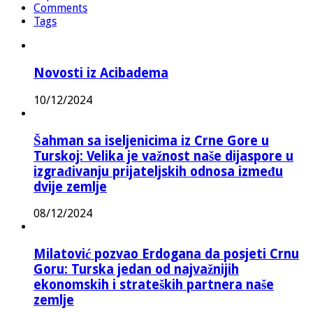
Comments
Tags
Novosti iz Acibadema
10/12/2024
Šahman sa iseljenicima iz Crne Gore u
Turskoj: Velika je važnost naše dijaspore u
izgrađivanju prijateljskih odnosa između
dvije zemlje
08/12/2024
Milatović pozvao Erdogana da posjeti Crnu
Goru: Turska jedan od najvažnijih
ekonomskih i strateških partnera naše
zemlje