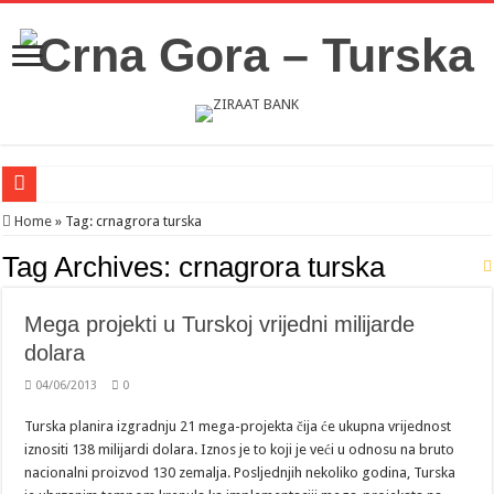
Novosti iz Acibadema
Home
»
Tag:
crnagrora turska
Šahman sa iseljenicima iz Crne Gore u Turskoj: Velika je važnost naše dijaspore 
Tag Archives:
crnagrora turska
Milatović pozvao Erdogana da posjeti Crnu Goru: Turska jedan od najvažnijih ek
Mega projekti u Turskoj vrijedni milijarde
dolara
04/06/2013
0
Turska planira izgradnju 21 mega-projekta čija će ukupna vrijednost
iznositi 138 milijardi dolara. Iznos je to koji je veći u odnosu na bruto
nacionalni proizvod 130 zemalja. Posljednjih nekoliko godina, Turska