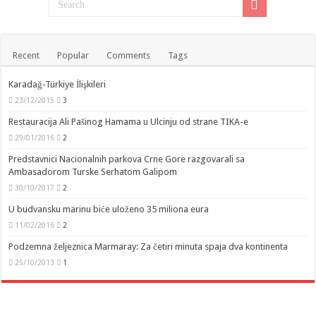
Recent
Popular
Comments
Tags
Karadağ-Türkiye İlişkileri
23/12/2015
3
Restauracija Ali Pašinog Hamama u Ulcinju od strane TIKA-e
29/01/2016
2
Predstavnici Nacionalnih parkova Crne Gore razgovarali sa
Ambasadorom Turske Serhatom Galipom
30/10/2017
2
U budvansku marinu biće uloženo 35 miliona eura
11/02/2016
2
Podzemna željeznica Marmaray: Za četiri minuta spaja dva kontinenta
25/10/2013
1