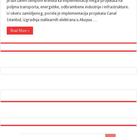
je ubrzanim tempom krenula ka implementaciji mega-projekata na
poljma transporta, energetike, odbrambene industrije i infrastrukture.
U okviru zamišljenog, počela je implementacija projekata Canal
Istanbul, izgradnja nuklearnih elektrana u Akuyuu …
Read More »