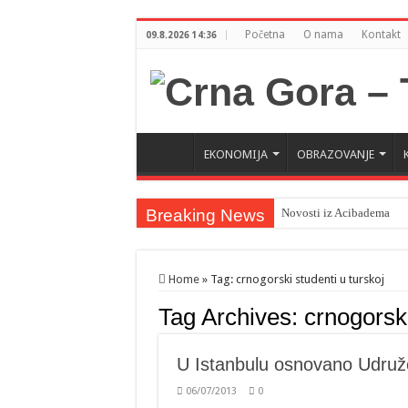
Početna
O nama
Kontakt
09.8.2026 14:36
EKONOMIJA
OBRAZOVANJE
Breaking News
Novosti iz Acibadema
Šahman sa iseljenicima iz
Milatović pozvao Erdogan
Home
»
Tag:
crnogorski studenti u turskoj
Tag Archives:
crnogorski
U Istanbulu osnovano Udruž
06/07/2013
0