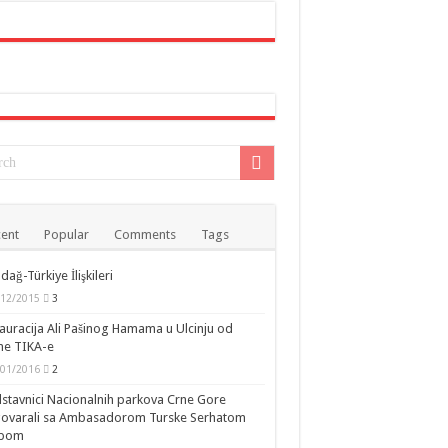
ent
Popular
Comments
Tags
dağ-Türkiye İlişkileri
/12/2015
3
auracija Ali Pašinog Hamama u Ulcinju od
ne TIKA-e
/01/2016
2
stavnici Nacionalnih parkova Crne Gore
govarali sa Ambasadorom Turske Serhatom
ipom