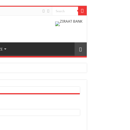
ZE
h odnosa između dvije zemlje
nera naše zemlje