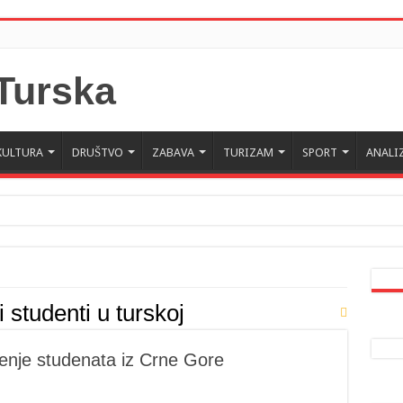
KULTURA
DRUŠTVO
ZABAVA
TURIZAM
SPORT
ANALI
 Crne Gore u Turskoj: Velika je važnost naše dijaspore u izgrađivanju prijateljski
a da posjeti Crnu Goru: Turska jedan od najvažnijih ekonomskih i strateških part
 studenti u turskoj
enje studenata iz Crne Gore