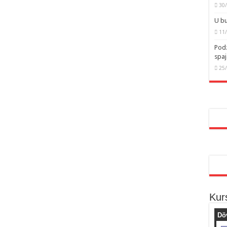
30
U bu
11
Podz
spaj
25
Kur