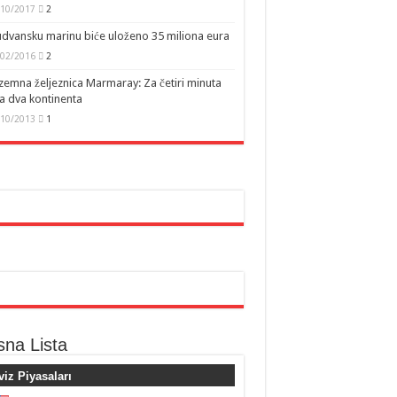
/10/2017
2
dvansku marinu biće uloženo 35 miliona eura
/02/2016
2
emna željeznica Marmaray: Za četiri minuta
a dva kontinenta
/10/2013
1
sna Lista