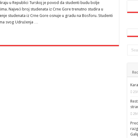
diraju u Republici Turskoj je povod da studenti budu bolje
stima. Najveći broj studenata iz Crne Gore trenutno studira u
ženje studenata iz Crne Gore osnuje u gradu na Bosforu. Studenti
jama svog Udruženja …
Rec
Kara
23
Rest
stra
29
Pred
raz
Gal