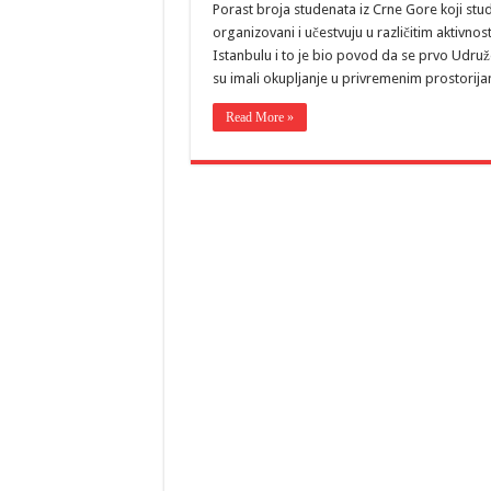
Porast broja studenata iz Crne Gore koji stu
organizovani i učestvuju u različitim aktivno
Istanbulu i to je bio povod da se prvo Udru
su imali okupljanje u privremenim prostori
Read More »