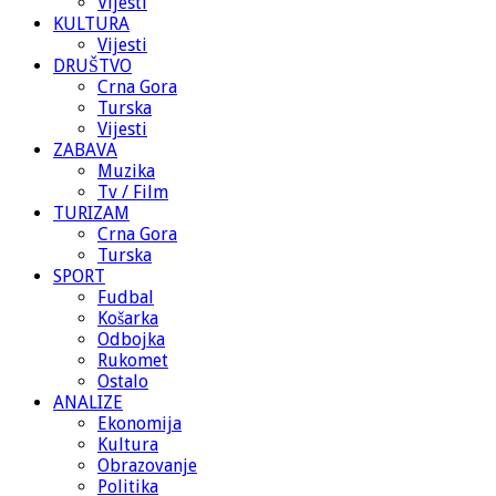
Vijesti
KULTURA
Vijesti
DRUŠTVO
Crna Gora
Turska
Vijesti
ZABAVA
Muzika
Tv / Film
TURIZAM
Crna Gora
Turska
SPORT
Fudbal
Košarka
Odbojka
Rukomet
Ostalo
ANALIZE
Ekonomija
Kultura
Obrazovanje
Politika