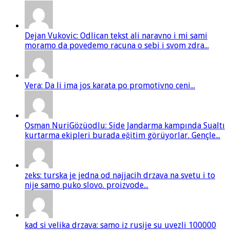
Dejan Vukovic: Odlican tekst ali naravno i mi sami
moramo da povedemo racuna o sebi i svom zdra...
Vera: Da li ima jos karata po promotivno ceni...
Osman NuriGözüodlu: Side Jandarma kampında Sualtı
kurtarma ekipleri burada eğitim görüyorlar. Gençle...
zeks: turska je jedna od najjacih drzava na svetu i to
nije samo puko slovo. proizvode...
kad si velika drzava: samo iz rusije su uvezli 100000