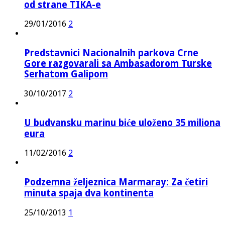
od strane TIKA-e
29/01/2016
2
Predstavnici Nacionalnih parkova Crne
Gore razgovarali sa Ambasadorom Turske
Serhatom Galipom
30/10/2017
2
U budvansku marinu biće uloženo 35 miliona
eura
11/02/2016
2
Podzemna željeznica Marmaray: Za četiri
minuta spaja dva kontinenta
25/10/2013
1