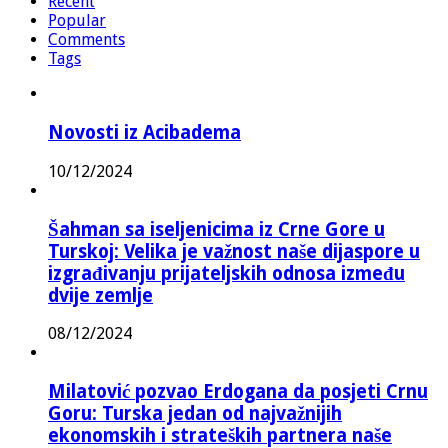
Recent
Popular
Comments
Tags
Novosti iz Acibadema
10/12/2024
Šahman sa iseljenicima iz Crne Gore u
Turskoj: Velika je važnost naše dijaspore u
izgrađivanju prijateljskih odnosa između
dvije zemlje
08/12/2024
Milatović pozvao Erdogana da posjeti Crnu
Goru: Turska jedan od najvažnijih
ekonomskih i strateških partnera naše