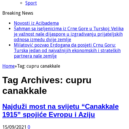
Sport
Breaking News
Novosti iz Acibadema
Šahman sa iseljenicima iz Crne Gore u Turskoj: Velika
je važnost naše dijaspore u izgrađivanju prijateljskih
odnosa između dvije zemlje
Milatović pozvao Erdogana da posjeti Crnu Goru:
Turska jedan od najvažnijih ekonomskih i strateških
partnera naše zemlje
Home
»
Tag:
cupru canakkale
Tag Archives:
cupru
canakkale
Najduži most na svijetu “Canakkale
1915” spojiće Evropu i Aziju
15/09/2021
0