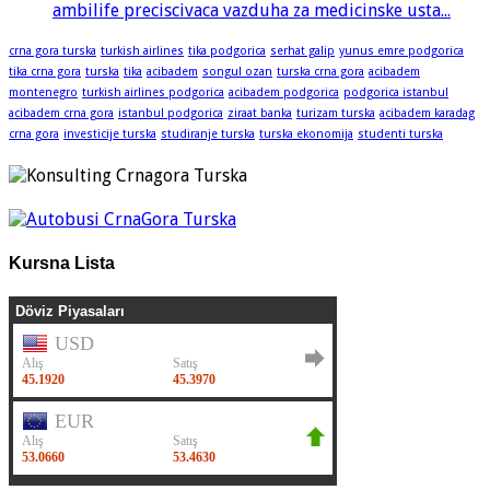
ambilife preciscivaca vazduha za medicinske usta...
crna gora turska
turkish airlines
tika podgorica
serhat galip
yunus emre podgorica
tika crna gora
turska
tika
acibadem
songul ozan
turska crna gora
acibadem
montenegro
turkish airlines podgorica
acibadem podgorica
podgorica istanbul
acibadem crna gora
istanbul podgorica
ziraat banka
turizam turska
acibadem karadag
crna gora
investicije turska
studiranje turska
turska ekonomija
studenti turska
Kursna Lista