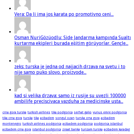
Vera: Da li ima jos karata po promotivno ceni...
Osman NuriGözüodlu: Side Jandarma kampında Sualtı
kurtarma ekipleri burada eğitim görüyorlar. Gençle...
zeks: turska je jedna od najjacih drzava na svetu i to
nije samo puko slovo. proizvode...
kad si velika drzava: samo iz rusije su uvezli 100000
ambilife preciscivaca vazduha za medicinske usta...
crna gora turska
turkish airlines
tika podgorica
serhat galip
yunus emre podgorica
tika crna gora
turska
tika
acibadem
songul ozan
turska crna gora
acibadem
montenegro
turkish airlines podgorica
acibadem podgorica
podgorica istanbul
acibadem crna gora
istanbul podgorica
ziraat banka
turizam turska
acibadem karadag