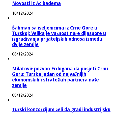
Novosti iz Acibadema
10/12/2024
Šahman sa iseljenicima iz Crne Gore u
Turskoj: Velika je važnost naše dijaspore u
izgrađivanju prijateljskih odnosa između
dvije zemlje
08/12/2024
Milatović pozvao Erdogana da posjeti Crnu
Goru: Turska jedan od najvažnijih
ekonomskih i strateških partnera naše
zemlje
08/12/2024
Turski konzorcijum želi da gradi industrijsku