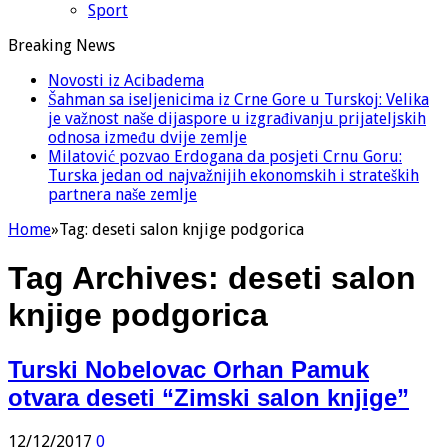
Sport
Breaking News
Novosti iz Acibadema
Šahman sa iseljenicima iz Crne Gore u Turskoj: Velika
je važnost naše dijaspore u izgrađivanju prijateljskih
odnosa između dvije zemlje
Milatović pozvao Erdogana da posjeti Crnu Goru:
Turska jedan od najvažnijih ekonomskih i strateških
partnera naše zemlje
Home
»
Tag:
deseti salon knjige podgorica
Tag Archives:
deseti salon
knjige podgorica
Turski Nobelovac Orhan Pamuk
otvara deseti “Zimski salon knjige”
12/12/2017
0