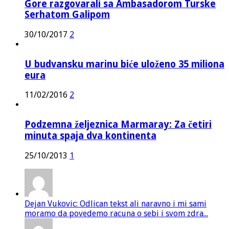
Gore razgovarali sa Ambasadorom Turske
Serhatom Galipom
30/10/2017
2
U budvansku marinu biće uloženo 35 miliona
eura
11/02/2016
2
Podzemna željeznica Marmaray: Za četiri
minuta spaja dva kontinenta
25/10/2013
1
Dejan Vukovic: Odlican tekst ali naravno i mi sami
moramo da povedemo racuna o sebi i svom zdra...