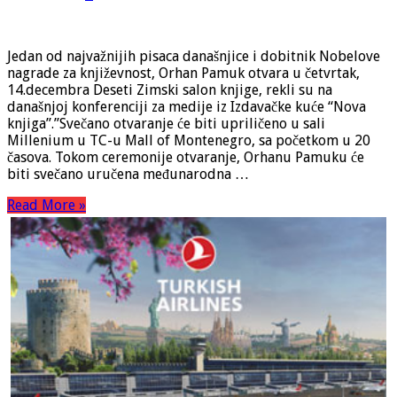
Jedan od najvažnijih pisaca današnjice i dobitnik Nobelove
nagrade za književnost, Orhan Pamuk otvara u četvrtak,
14.decembra Deseti Zimski salon knjige, rekli su na
današnjoj konferenciji za medije iz Izdavačke kuće “Nova
knjiga”.”Svečano otvaranje će biti upriličeno u sali
Millenium u TC-u Mall of Montenegro, sa početkom u 20
časova. Tokom ceremonije otvaranje, Orhanu Pamuku će
biti svečano uručena međunarodna …
Read More »