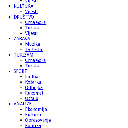
Vijesti
KULTURA
Vijesti
DRUŠTVO
Crna Gora
Turska
Vijesti
ZABAVA
Muzika
Tv / Film
TURIZAM
Crna Gora
Turska
SPORT
Fudbal
Košarka
Odbojka
Rukomet
Ostalo
ANALIZE
Ekonomija
Kultura
Obrazovanje
Politika