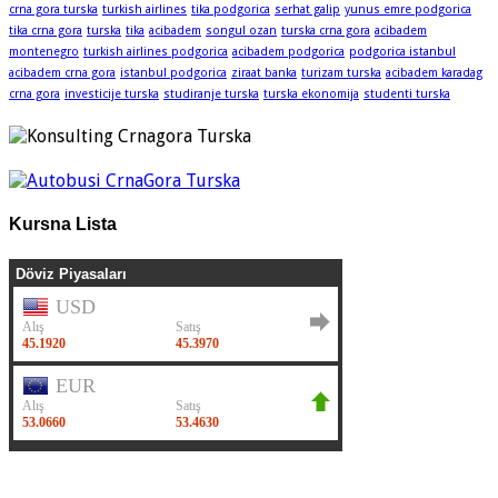
crna gora turska
turkish airlines
tika podgorica
serhat galip
yunus emre podgorica
tika crna gora
turska
tika
acibadem
songul ozan
turska crna gora
acibadem
montenegro
turkish airlines podgorica
acibadem podgorica
podgorica istanbul
acibadem crna gora
istanbul podgorica
ziraat banka
turizam turska
acibadem karadag
crna gora
investicije turska
studiranje turska
turska ekonomija
studenti turska
Kursna Lista