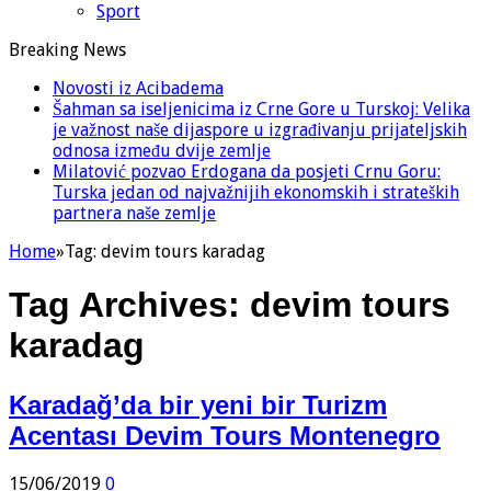
Sport
Breaking News
Novosti iz Acibadema
Šahman sa iseljenicima iz Crne Gore u Turskoj: Velika
je važnost naše dijaspore u izgrađivanju prijateljskih
odnosa između dvije zemlje
Milatović pozvao Erdogana da posjeti Crnu Goru:
Turska jedan od najvažnijih ekonomskih i strateških
partnera naše zemlje
Home
»
Tag:
devim tours karadag
Tag Archives:
devim tours
karadag
Karadağ’da bir yeni bir Turizm
Acentası Devim Tours Montenegro
15/06/2019
0