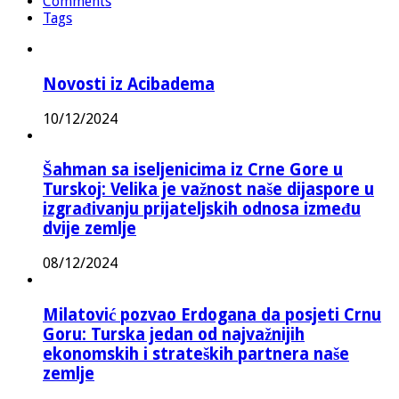
Comments
Tags
Novosti iz Acibadema
10/12/2024
Šahman sa iseljenicima iz Crne Gore u
Turskoj: Velika je važnost naše dijaspore u
izgrađivanju prijateljskih odnosa između
dvije zemlje
08/12/2024
Milatović pozvao Erdogana da posjeti Crnu
Goru: Turska jedan od najvažnijih
ekonomskih i strateških partnera naše
zemlje