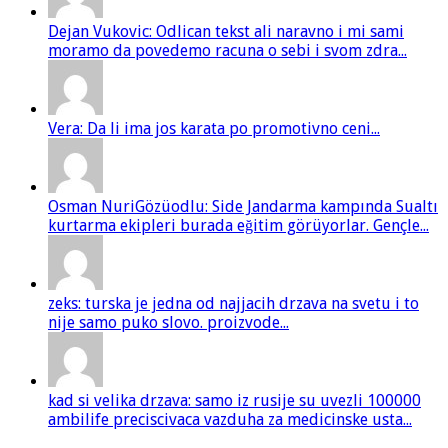
Dejan Vukovic: Odlican tekst ali naravno i mi sami
moramo da povedemo racuna o sebi i svom zdra...
Vera: Da li ima jos karata po promotivno ceni...
Osman NuriGözüodlu: Side Jandarma kampında Sualtı
kurtarma ekipleri burada eğitim görüyorlar. Gençle...
zeks: turska je jedna od najjacih drzava na svetu i to
nije samo puko slovo. proizvode...
kad si velika drzava: samo iz rusije su uvezli 100000
ambilife preciscivaca vazduha za medicinske usta...