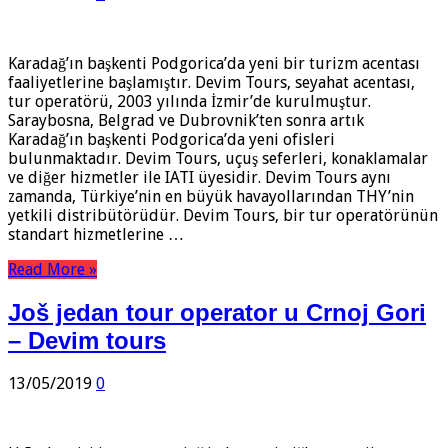
Karadağ’ın başkenti Podgorica’da yeni bir turizm acentası
faaliyetlerine başlamıştır. Devim Tours, seyahat acentası,
tur operatörü, 2003 yılında İzmir’de kurulmuştur.
Saraybosna, Belgrad ve Dubrovnik’ten sonra artık
Karadağ’ın başkenti Podgorica’da yeni ofisleri
bulunmaktadır. Devim Tours, uçuş seferleri, konaklamalar
ve diğer hizmetler ile IATI üyesidir. Devim Tours aynı
zamanda, Türkiye’nin en büyük havayollarından THY’nin
yetkili distribütörüdür. Devim Tours, bir tur operatörünün
standart hizmetlerine …
Read More »
Još jedan tour operator u Crnoj Gori
– Devim tours
13/05/2019
0