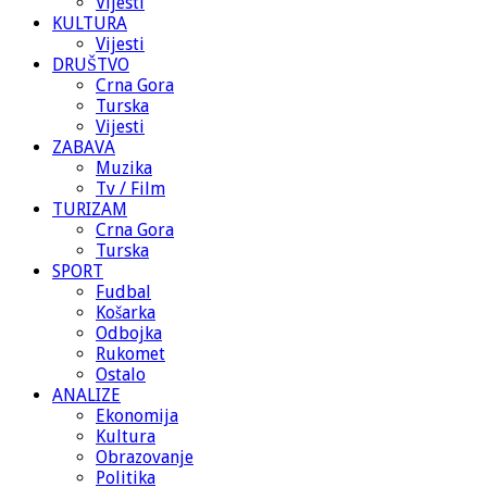
Vijesti
KULTURA
Vijesti
DRUŠTVO
Crna Gora
Turska
Vijesti
ZABAVA
Muzika
Tv / Film
TURIZAM
Crna Gora
Turska
SPORT
Fudbal
Košarka
Odbojka
Rukomet
Ostalo
ANALIZE
Ekonomija
Kultura
Obrazovanje
Politika