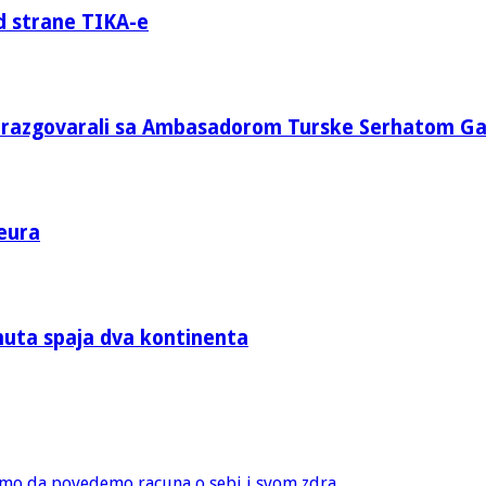
d strane TIKA-e
e razgovarali sa Ambasadorom Turske Serhatom G
eura
nuta spaja dva kontinenta
amo da povedemo racuna o sebi i svom zdra...