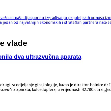
e važnost naše dijaspore u izgrađivanju prijateljskih odnosa iz
 jedan od najvažnijih ekonomskih i strateških partnera naše z
e vlade
onila dva ultrazvučna aparata
 drugi za odjeljenje ginekologije, kazao je direktor bolnice dr
trazvučna aparata, kolordoplera, u vrijednosti 42.780 eura. „Je