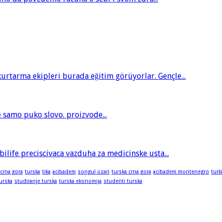
tarma ekipleri burada eğitim görüyorlar. Gençle...
je samo puko slovo. proizvode...
bilife preciscivaca vazduha za medicinske usta...
 crna gora
turska
tika
acibadem
songul ozan
turska crna gora
acibadem montenegro
turk
turska
studiranje turska
turska ekonomija
studenti turska