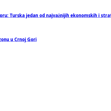
oru: Turska jedan od najvažnijih ekonomskih i stra
 zonu u Crnoj Gori