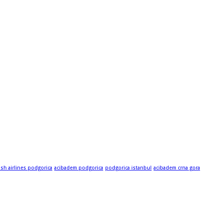
ish airlines podgorica
acibadem podgorica
podgorica istanbul
acibadem crna gora