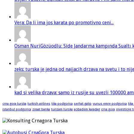
Vera: Da li ima jos karata po promotivno ceni...
Osman NuriGözüodlu: Side Jandarma kampında Sualtı kur
zeks: turska je jedna od najjacih drzava na svetu i to ni
kad si velika drzava: samo iz rusije su uvezli 100000 am
crna gora turska
turkish airlines
tika podgorica
serhat galip
yunus emre podgorica
tika
istanbul podgorica
ziraat banka
turizam turska
acibadem karadag
crna gora
investicije 