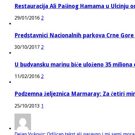
Restauracija Ali Pašinog Hamama u Ulcinju o
29/01/2016
2
Predstavnici Nacionalnih parkova Crne Gor
30/10/2017
2
U budvansku marinu biće uloženo 35 miliona 
11/02/2016
2
Podzemna željeznica Marmaray: Za četiri mi
25/10/2013
1
Dejan Vukovic: Odlican tekst ali naravno i mi sami mor