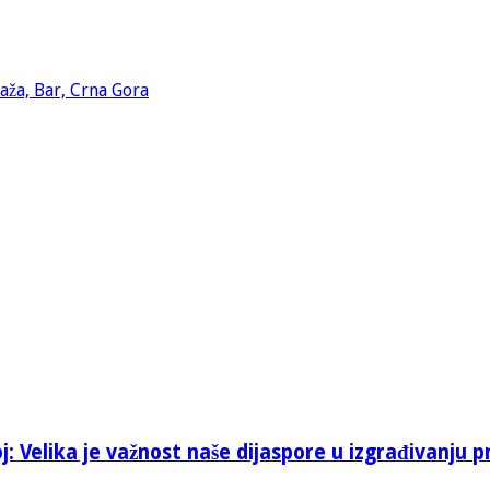
: Velika je važnost naše dijaspore u izgrađivanju p