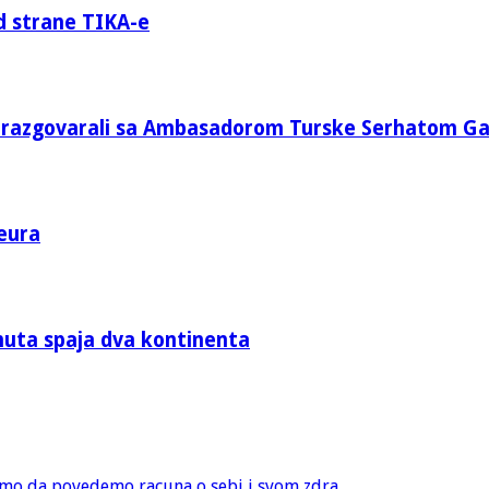
d strane TIKA-e
e razgovarali sa Ambasadorom Turske Serhatom G
eura
nuta spaja dva kontinenta
amo da povedemo racuna o sebi i svom zdra...