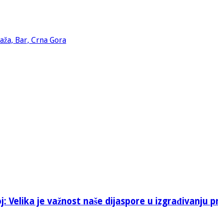
: Velika je važnost naše dijaspore u izgrađivanju p