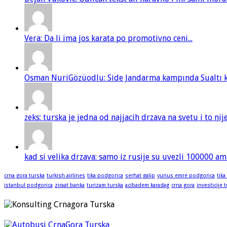
Vera: Da li ima jos karata po promotivno ceni...
Osman NuriGözüodlu: Side Jandarma kampında Sualtı kur
zeks: turska je jedna od najjacih drzava na svetu i to ni
kad si velika drzava: samo iz rusije su uvezli 100000 am
crna gora turska
turkish airlines
tika podgorica
serhat galip
yunus emre podgorica
tika
istanbul podgorica
ziraat banka
turizam turska
acibadem karadag
crna gora
investicije 