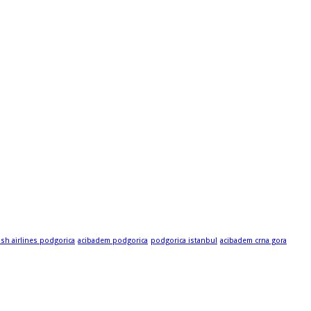
ish airlines podgorica
acibadem podgorica
podgorica istanbul
acibadem crna gora