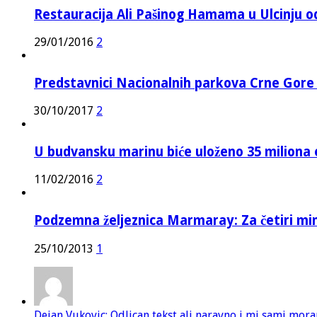
Restauracija Ali Pašinog Hamama u Ulcinju o
29/01/2016
2
Predstavnici Nacionalnih parkova Crne Gor
30/10/2017
2
U budvansku marinu biće uloženo 35 miliona 
11/02/2016
2
Podzemna željeznica Marmaray: Za četiri mi
25/10/2013
1
Dejan Vukovic: Odlican tekst ali naravno i mi sami mor