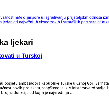
e važnost naše dijaspore u izgrađivanju prijateljskih odnosa iz
 jedan od najvažnijih ekonomskih i strateških partnera naše z
ka ljekari
kovati u Turskoj
nu posjetu ambasadora Republike Turske u Crnoj Gori Serhata 
ćnost novih projekata, saopšteno je iz Ministarstva zdravlja
 brojne donacije od kojih je najvrednija …