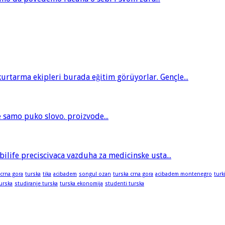
tarma ekipleri burada eğitim görüyorlar. Gençle...
je samo puko slovo. proizvode...
bilife preciscivaca vazduha za medicinske usta...
 crna gora
turska
tika
acibadem
songul ozan
turska crna gora
acibadem montenegro
turk
turska
studiranje turska
turska ekonomija
studenti turska