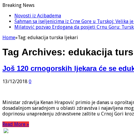
Breaking News
Novosti iz Acibadema
Šahman sa iseljenicima iz Crne Gore u Turskoj: Velika j
Milatović pozvao Erdogana da posjeti Crnu Goru: Turska
Home
»
Tag:
edukacija turska ljekari
Tag Archives:
edukacija turs
Još 120 crnogorskih ljekara će se edu
13/12/2018
0
Ministar zdravlja Kenan Hrapović primio je danas u oproštaj
dosadašnjom saradnjom u oblasti zdravstva i najavljena mogu
doprinosu unapređenju zdravstvene zaštite u Crnoj Gori kroz
Read More »