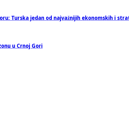
oru: Turska jedan od najvažnijih ekonomskih i stra
 zonu u Crnoj Gori