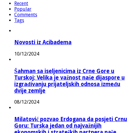
Recent
Popular
Comments
Tags
Novosti iz Acibadema
10/12/2024
Šahman sa iseljenicima iz Crne Gore u
Turskoj: Velika je važnost naše dijaspore u
izgrađivanju prijateljskih odnosa između
dvije zemlje
08/12/2024
Milatović pozvao Erdogana da posjeti Crnu
Goru: Turska jedan od najvažnijih
ekonomskih i strateških partnera naše