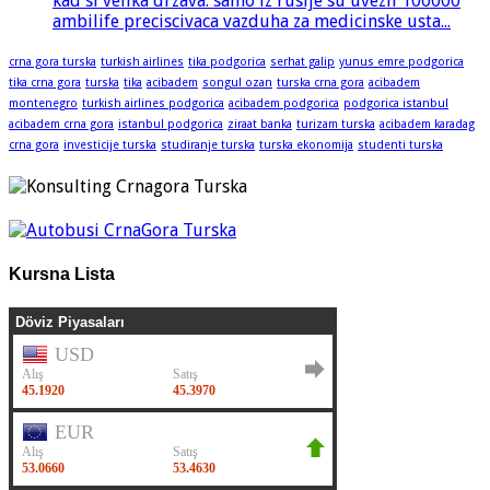
kad si velika drzava: samo iz rusije su uvezli 100000
ambilife preciscivaca vazduha za medicinske usta...
crna gora turska
turkish airlines
tika podgorica
serhat galip
yunus emre podgorica
tika crna gora
turska
tika
acibadem
songul ozan
turska crna gora
acibadem
montenegro
turkish airlines podgorica
acibadem podgorica
podgorica istanbul
acibadem crna gora
istanbul podgorica
ziraat banka
turizam turska
acibadem karadag
crna gora
investicije turska
studiranje turska
turska ekonomija
studenti turska
Kursna Lista