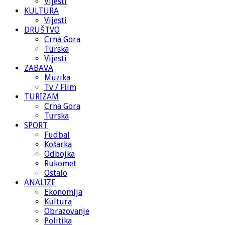
Vijesti
KULTURA
Vijesti
DRUŠTVO
Crna Gora
Turska
Vijesti
ZABAVA
Muzika
Tv / Film
TURIZAM
Crna Gora
Turska
SPORT
Fudbal
Košarka
Odbojka
Rukomet
Ostalo
ANALIZE
Ekonomija
Kultura
Obrazovanje
Politika