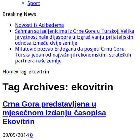
Sport
Breaking News
Novosti iz Acibadema
Šahman sa iseljenicima iz Crne Gore u Turskoj: Velika
je važnost naše dijaspore u izgrađivanju prijateljskih
odnosa između dvije zemlje
Milatović pozvao Erdogana da posjeti Crnu Goru:
Turska jedan od najvažnijih ekonomskih i strateških
partnera naše zemlje
Home
»
Tag:
ekovitrin
Tag Archives:
ekovitrin
Crna Gora predstavljena u
mjesečnom izdanju časopisa
Ekovitrin
09/09/2014
0