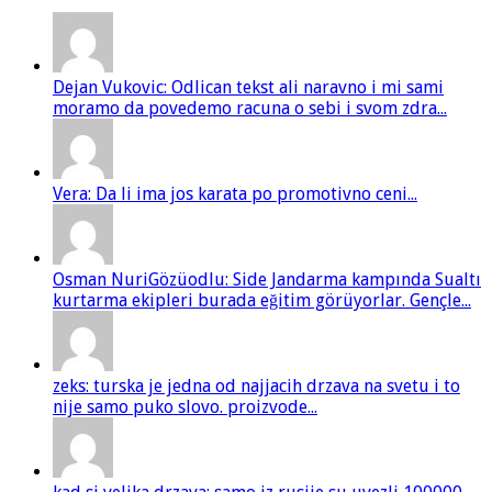
Dejan Vukovic: Odlican tekst ali naravno i mi sami
moramo da povedemo racuna o sebi i svom zdra...
Vera: Da li ima jos karata po promotivno ceni...
Osman NuriGözüodlu: Side Jandarma kampında Sualtı
kurtarma ekipleri burada eğitim görüyorlar. Gençle...
zeks: turska je jedna od najjacih drzava na svetu i to
nije samo puko slovo. proizvode...