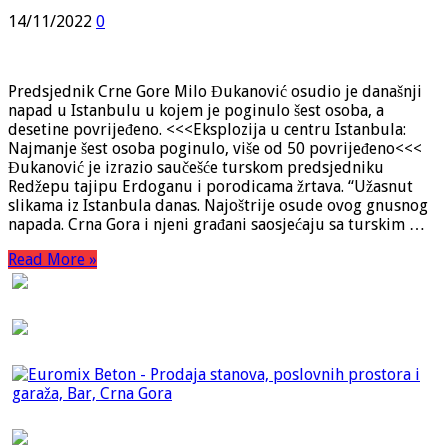
14/11/2022
0
Predsjednik Crne Gore Milo Đukanović osudio je današnji
napad u Istanbulu u kojem je poginulo šest osoba, a
desetine povrijeđeno. <<<Eksplozija u centru Istanbula:
Najmanje šest osoba poginulo, više od 50 povrijeđeno<<<
Đukanović je izrazio saučešće turskom predsjedniku
Redžepu tajipu Erdoganu i porodicama žrtava. “Užasnut
slikama iz Istanbula danas. Najoštrije osude ovog gnusnog
napada. Crna Gora i njeni građani saosjećaju sa turskim …
Read More »