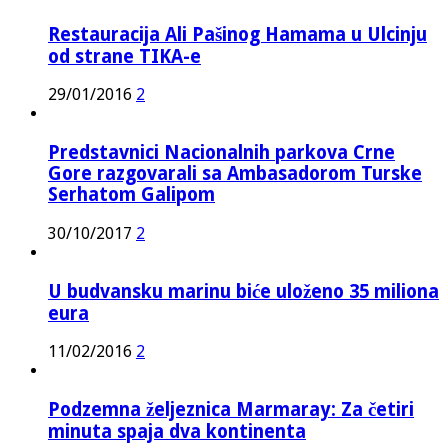
Restauracija Ali Pašinog Hamama u Ulcinju
od strane TIKA-e
29/01/2016
2
Predstavnici Nacionalnih parkova Crne
Gore razgovarali sa Ambasadorom Turske
Serhatom Galipom
30/10/2017
2
U budvansku marinu biće uloženo 35 miliona
eura
11/02/2016
2
Podzemna željeznica Marmaray: Za četiri
minuta spaja dva kontinenta