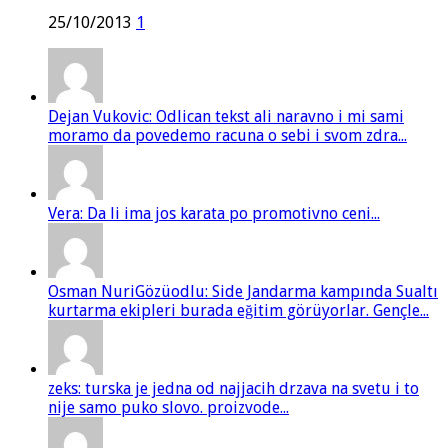
25/10/2013
1
Dejan Vukovic: Odlican tekst ali naravno i mi sami
moramo da povedemo racuna o sebi i svom zdra...
Vera: Da li ima jos karata po promotivno ceni...
Osman NuriGözüodlu: Side Jandarma kampında Sualtı
kurtarma ekipleri burada eğitim görüyorlar. Gençle...
zeks: turska je jedna od najjacih drzava na svetu i to
nije samo puko slovo. proizvode...