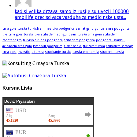
kad si velika drzava: samo iz rusije su uvezli 100000
ambilife preciscivaca vazduha za medicinske usta...
crna gora turska
turkish airlines
tika podgorica
serhat galip
yunus emre podgorica
tika crna gora
turska
tika
acibadem
songul ozan
turska crna gora
acibadem
montenegro
turkish airlines podgorica
acibadem podgorica
podgorica istanbul
acibadem crna gora
istanbul podgorica
ziraat banka
turizam turska
acibadem karadag
crna gora
investicije turska
studiranje turska
turska ekonomija
studenti turska
Kursna Lista