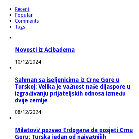
Recent
Popular
Comments
Tags
Novosti iz Acibadema
10/12/2024
Šahman sa iseljenicima iz Crne Gore u
Turskoj: Velika je važnost naše dijaspore u
izgrađivanju prijateljskih odnosa između
dvije zemlje
08/12/2024
Milatović pozvao Erdogana da posjeti Crnu
Goru: Turska jedan od najvažnijih