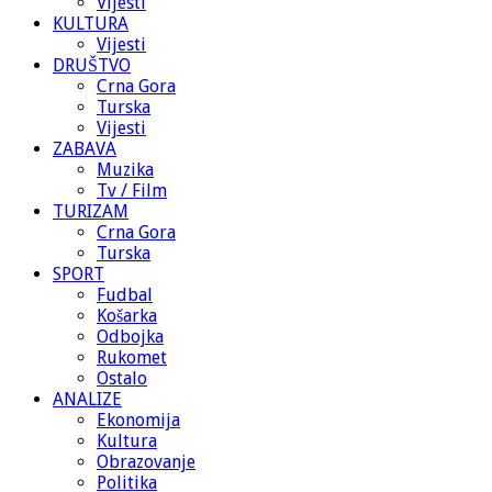
Vijesti
KULTURA
Vijesti
DRUŠTVO
Crna Gora
Turska
Vijesti
ZABAVA
Muzika
Tv / Film
TURIZAM
Crna Gora
Turska
SPORT
Fudbal
Košarka
Odbojka
Rukomet
Ostalo
ANALIZE
Ekonomija
Kultura
Obrazovanje
Politika