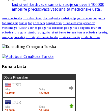
kad si velika drzava: samo iz rusije su uvezli 100000
ambilife preciscivaca vazduha za medicinske usta...
crna gora turska
turkish airlines
tika podgorica
serhat galip
yunus emre podgorica
tika crna gora
turska
tika
acibadem
songul ozan
turska crna gora
acibadem
montenegro
turkish airlines podgorica
acibadem podgorica
podgorica istanbul
acibadem crna gora
istanbul podgorica
ziraat banka
turizam turska
acibadem karadag
crna gora
investicije turska
studiranje turska
turska ekonomija
studenti turska
Kursna Lista