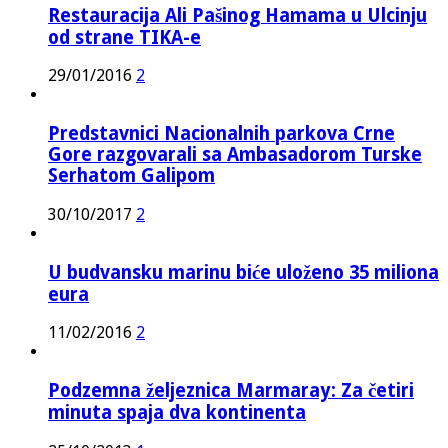
Restauracija Ali Pašinog Hamama u Ulcinju
od strane TIKA-e
29/01/2016
2
Predstavnici Nacionalnih parkova Crne
Gore razgovarali sa Ambasadorom Turske
Serhatom Galipom
30/10/2017
2
U budvansku marinu biće uloženo 35 miliona
eura
11/02/2016
2
Podzemna željeznica Marmaray: Za četiri
minuta spaja dva kontinenta