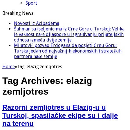
Sport
Breaking News
Novosti iz Acibadema
Šahman sa iseljenicima iz Crne Gore u Turskoj: Velika
je važnost naše dijaspore u izgrađivanju prijateljskih
odnosa između dvije zemlje
Milatović pozvao Erdogana da posjeti Crnu Goru:
Turska jedan od najvažnijih ekonomskih i strateških
partnera naše zemlje
Home
»
Tag:
elazig zemljotres
Tag Archives:
elazig
zemljotres
Razorni zemljotres u Elazig-u u
Turskoj, spasilačke ekipe su i dalje
na terenu