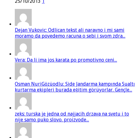
25/10/2013
1
Dejan Vukovic: Odlican tekst ali naravno i mi sami
moramo da povedemo racuna o sebi i svom zdra...
Vera: Da li ima jos karata po promotivno ceni...
Osman NuriGözüodlu: Side Jandarma kampında Sualtı
kurtarma ekipleri burada eğitim görüyorlar. Gençle...
zeks: turska je jedna od najjacih drzava na svetu i to
nije samo puko slovo. proizvode...