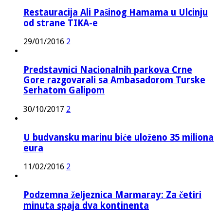
Restauracija Ali Pašinog Hamama u Ulcinju
od strane TIKA-e
29/01/2016
2
Predstavnici Nacionalnih parkova Crne
Gore razgovarali sa Ambasadorom Turske
Serhatom Galipom
30/10/2017
2
U budvansku marinu biće uloženo 35 miliona
eura
11/02/2016
2
Podzemna željeznica Marmaray: Za četiri
minuta spaja dva kontinenta