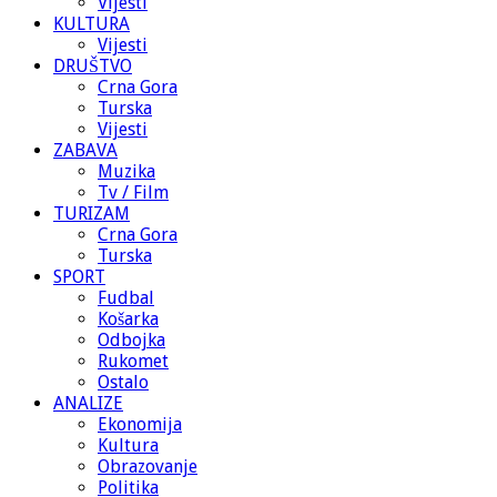
Vijesti
KULTURA
Vijesti
DRUŠTVO
Crna Gora
Turska
Vijesti
ZABAVA
Muzika
Tv / Film
TURIZAM
Crna Gora
Turska
SPORT
Fudbal
Košarka
Odbojka
Rukomet
Ostalo
ANALIZE
Ekonomija
Kultura
Obrazovanje
Politika