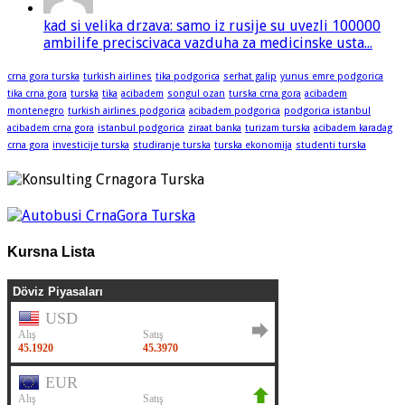
kad si velika drzava: samo iz rusije su uvezli 100000
ambilife preciscivaca vazduha za medicinske usta...
crna gora turska
turkish airlines
tika podgorica
serhat galip
yunus emre podgorica
tika crna gora
turska
tika
acibadem
songul ozan
turska crna gora
acibadem
montenegro
turkish airlines podgorica
acibadem podgorica
podgorica istanbul
acibadem crna gora
istanbul podgorica
ziraat banka
turizam turska
acibadem karadag
crna gora
investicije turska
studiranje turska
turska ekonomija
studenti turska
Kursna Lista