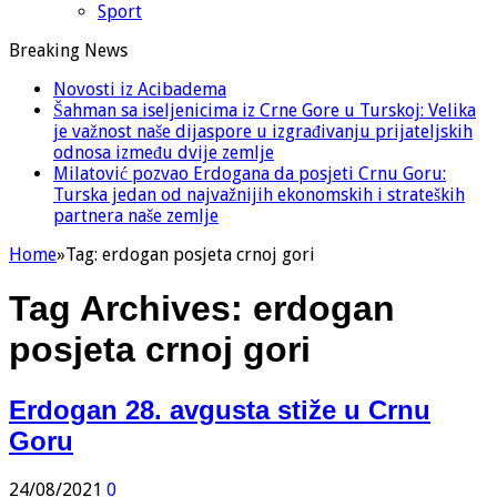
Sport
Breaking News
Novosti iz Acibadema
Šahman sa iseljenicima iz Crne Gore u Turskoj: Velika
je važnost naše dijaspore u izgrađivanju prijateljskih
odnosa između dvije zemlje
Milatović pozvao Erdogana da posjeti Crnu Goru:
Turska jedan od najvažnijih ekonomskih i strateških
partnera naše zemlje
Home
»
Tag:
erdogan posjeta crnoj gori
Tag Archives:
erdogan
posjeta crnoj gori
Erdogan 28. avgusta stiže u Crnu
Goru
24/08/2021
0