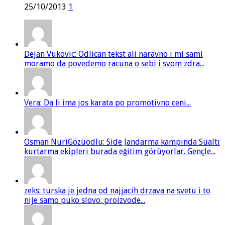
25/10/2013
1
Dejan Vukovic: Odlican tekst ali naravno i mi sami
moramo da povedemo racuna o sebi i svom zdra...
Vera: Da li ima jos karata po promotivno ceni...
Osman NuriGözüodlu: Side Jandarma kampında Sualtı
kurtarma ekipleri burada eğitim görüyorlar. Gençle...
zeks: turska je jedna od najjacih drzava na svetu i to
nije samo puko slovo. proizvode...