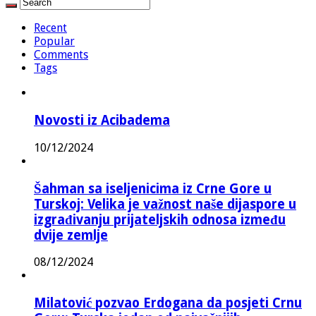
Recent
Popular
Comments
Tags
Novosti iz Acibadema
10/12/2024
Šahman sa iseljenicima iz Crne Gore u
Turskoj: Velika je važnost naše dijaspore u
izgrađivanju prijateljskih odnosa između
dvije zemlje
08/12/2024
Milatović pozvao Erdogana da posjeti Crnu