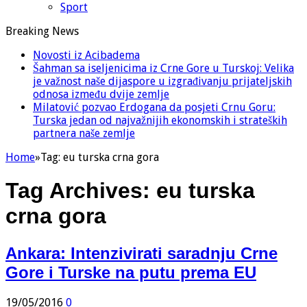
Sport
Breaking News
Novosti iz Acibadema
Šahman sa iseljenicima iz Crne Gore u Turskoj: Velika
je važnost naše dijaspore u izgrađivanju prijateljskih
odnosa između dvije zemlje
Milatović pozvao Erdogana da posjeti Crnu Goru:
Turska jedan od najvažnijih ekonomskih i strateških
partnera naše zemlje
Home
»
Tag:
eu turska crna gora
Tag Archives:
eu turska
crna gora
Ankara: Intenzivirati saradnju Crne
Gore i Turske na putu prema EU
19/05/2016
0