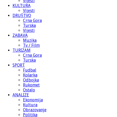
Vijesti
KULTURA
Vijesti
DRUŠTVO
Crna Gora
Turska
Vijesti
ZABAVA
Muzika
Tv / Film
TURIZAM
Crna Gora
Turska
SPORT
Fudbal
Košarka
Odbojka
Rukomet
Ostalo
ANALIZE
Ekonomija
Kultura
Obrazovanje
Politika