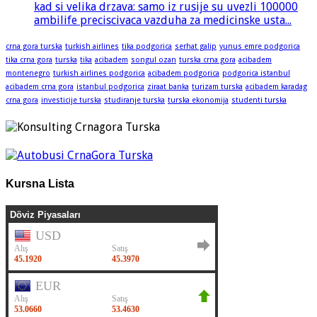
kad si velika drzava: samo iz rusije su uvezli 100000
ambilife preciscivaca vazduha za medicinske usta...
crna gora turska
turkish airlines
tika podgorica
serhat galip
yunus emre podgorica
tika crna gora
turska
tika
acibadem
songul ozan
turska crna gora
acibadem
montenegro
turkish airlines podgorica
acibadem podgorica
podgorica istanbul
acibadem crna gora
istanbul podgorica
ziraat banka
turizam turska
acibadem karadag
crna gora
investicije turska
studiranje turska
turska ekonomija
studenti turska
Kursna Lista