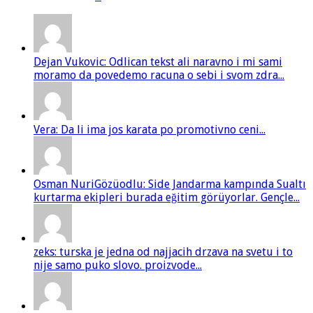
Dejan Vukovic: Odlican tekst ali naravno i mi sami
moramo da povedemo racuna o sebi i svom zdra...
Vera: Da li ima jos karata po promotivno ceni...
Osman NuriGözüodlu: Side Jandarma kampında Sualtı
kurtarma ekipleri burada eğitim görüyorlar. Gençle...
zeks: turska je jedna od najjacih drzava na svetu i to
nije samo puko slovo. proizvode...