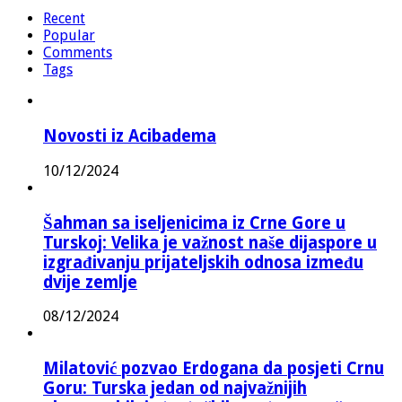
Recent
Popular
Comments
Tags
Novosti iz Acibadema
10/12/2024
Šahman sa iseljenicima iz Crne Gore u
Turskoj: Velika je važnost naše dijaspore u
izgrađivanju prijateljskih odnosa između
dvije zemlje
08/12/2024
Milatović pozvao Erdogana da posjeti Crnu
Goru: Turska jedan od najvažnijih