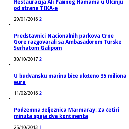
Restauracija Ali Pašinog Hamama u Ulcinju
od strane TIKA-e
29/01/2016
2
Predstavnici Nacionalnih parkova Crne
Gore razgovarali sa Ambasadorom Turske
Serhatom Galipom
30/10/2017
2
U budvansku marinu biće uloženo 35 miliona
eura
11/02/2016
2
Podzemna željeznica Marmaray: Za četiri
minuta spaja dva kontinenta
25/10/2013
1