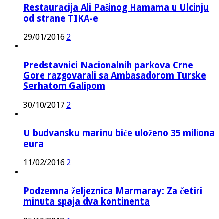
Restauracija Ali Pašinog Hamama u Ulcinju
od strane TIKA-e
29/01/2016
2
Predstavnici Nacionalnih parkova Crne
Gore razgovarali sa Ambasadorom Turske
Serhatom Galipom
30/10/2017
2
U budvansku marinu biće uloženo 35 miliona
eura
11/02/2016
2
Podzemna željeznica Marmaray: Za četiri
minuta spaja dva kontinenta