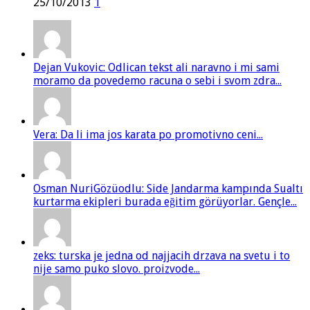
25/10/2013
1
Dejan Vukovic: Odlican tekst ali naravno i mi sami
moramo da povedemo racuna o sebi i svom zdra...
Vera: Da li ima jos karata po promotivno ceni...
Osman NuriGözüodlu: Side Jandarma kampında Sualtı
kurtarma ekipleri burada eğitim görüyorlar. Gençle...
zeks: turska je jedna od najjacih drzava na svetu i to
nije samo puko slovo. proizvode...