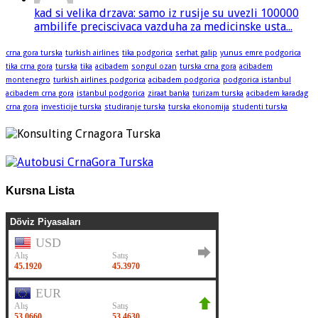
kad si velika drzava: samo iz rusije su uvezli 100000
ambilife preciscivaca vazduha za medicinske usta...
crna gora turska
turkish airlines
tika podgorica
serhat galip
yunus emre podgorica
tika crna gora
turska
tika
acibadem
songul ozan
turska crna gora
acibadem
montenegro
turkish airlines podgorica
acibadem podgorica
podgorica istanbul
acibadem crna gora
istanbul podgorica
ziraat banka
turizam turska
acibadem karadag
crna gora
investicije turska
studiranje turska
turska ekonomija
studenti turska
Kursna Lista