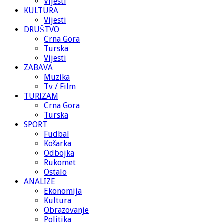
Vijesti
KULTURA
Vijesti
DRUŠTVO
Crna Gora
Turska
Vijesti
ZABAVA
Muzika
Tv / Film
TURIZAM
Crna Gora
Turska
SPORT
Fudbal
Košarka
Odbojka
Rukomet
Ostalo
ANALIZE
Ekonomija
Kultura
Obrazovanje
Politika