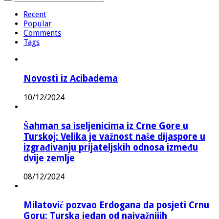
Recent
Popular
Comments
Tags
Novosti iz Acibadema
10/12/2024
Šahman sa iseljenicima iz Crne Gore u
Turskoj: Velika je važnost naše dijaspore u
izgrađivanju prijateljskih odnosa između
dvije zemlje
08/12/2024
Milatović pozvao Erdogana da posjeti Crnu
Goru: Turska jedan od najvažnijih