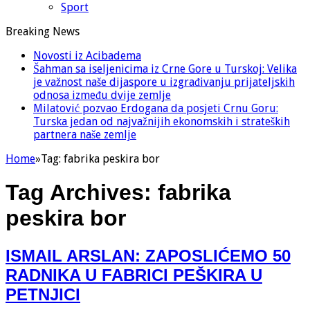
Sport
Breaking News
Novosti iz Acibadema
Šahman sa iseljenicima iz Crne Gore u Turskoj: Velika
je važnost naše dijaspore u izgrađivanju prijateljskih
odnosa između dvije zemlje
Milatović pozvao Erdogana da posjeti Crnu Goru:
Turska jedan od najvažnijih ekonomskih i strateških
partnera naše zemlje
Home
»
Tag:
fabrika peskira bor
Tag Archives:
fabrika
peskira bor
ISMAIL ARSLAN: ZAPOSLIĆEMO 50
RADNIKA U FABRICI PEŠKIRA U
PETNJICI