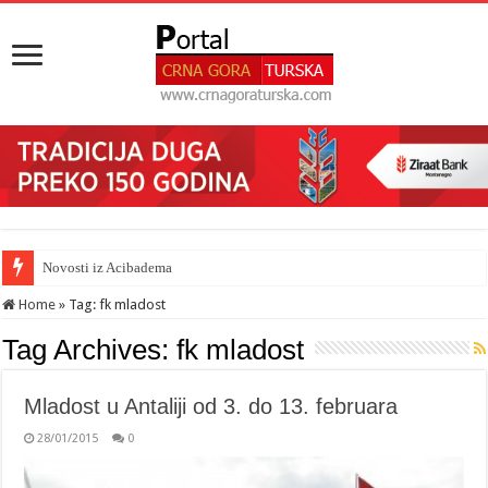
Novosti iz Acibadema
Home
»
Tag:
fk mladost
Tag Archives:
fk mladost
Mladost u Antaliji od 3. do 13. februara
28/01/2015
0