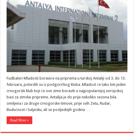
Fudbaleri Mladosti boraviće na priprema u turskoj Antaliji od 3. do 13.
februara, potvrdili su iz podgoričkog kluba. Mladost će tako biti jedini
crnogorski klub koji će ove zime boraviti u najpopularnijoj evropskoj
bazi za zimske pripreme. Antalija je do prije nekoliko sezona bila
omiljena i za druge crnogorske timove, prije svih Zetu, Rudar,
Budućnost i Sutjesku, ali se posljednjih godina …
Read More »