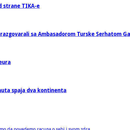
d strane TIKA-e
e razgovarali sa Ambasadorom Turske Serhatom G
eura
nuta spaja dva kontinenta
amo da povedemo racuna o sebi i svom zdra...