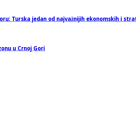
oru: Turska jedan od najvažnijih ekonomskih i stra
 zonu u Crnoj Gori