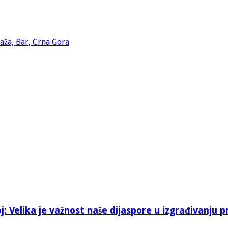
: Velika je važnost naše dijaspore u izgrađivanju p