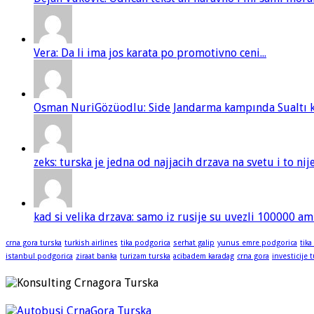
Vera: Da li ima jos karata po promotivno ceni...
Osman NuriGözüodlu: Side Jandarma kampında Sualtı kur
zeks: turska je jedna od najjacih drzava na svetu i to ni
kad si velika drzava: samo iz rusije su uvezli 100000 am
crna gora turska
turkish airlines
tika podgorica
serhat galip
yunus emre podgorica
tika
istanbul podgorica
ziraat banka
turizam turska
acibadem karadag
crna gora
investicije 