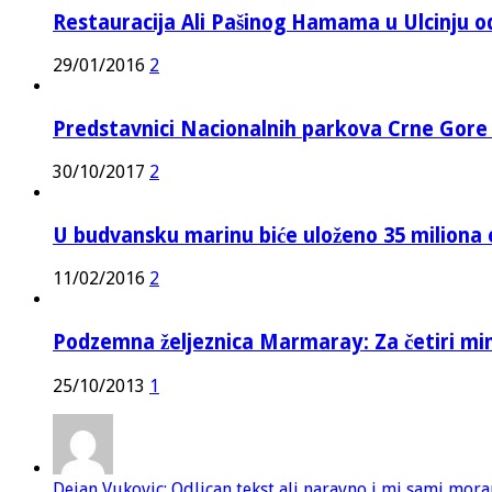
Restauracija Ali Pašinog Hamama u Ulcinju o
29/01/2016
2
Predstavnici Nacionalnih parkova Crne Gor
30/10/2017
2
U budvansku marinu biće uloženo 35 miliona 
11/02/2016
2
Podzemna željeznica Marmaray: Za četiri mi
25/10/2013
1
Dejan Vukovic: Odlican tekst ali naravno i mi sami mor