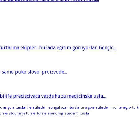
tarma ekipleri burada eğitim görüyorlar. Gençle...
je samo puko slovo. proizvode...
bilife preciscivaca vazduha za medicinske usta...
 crna gora
turska
tika
acibadem
songul ozan
turska crna gora
acibadem montenegro
turk
turska
studiranje turska
turska ekonomija
studenti turska