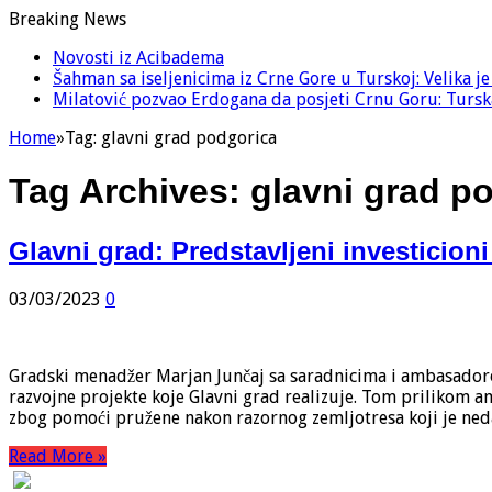
Breaking News
Novosti iz Acibadema
Šahman sa iseljenicima iz Crne Gore u Turskoj: Velika j
Milatović pozvao Erdogana da posjeti Crnu Goru: Turska
Home
»
Tag:
glavni grad podgorica
Tag Archives:
glavni grad p
Glavni grad: Predstavljeni investicion
03/03/2023
0
Gradski menadžer Marjan Junčaj sa saradnicima i ambasadorom
razvojne projekte koje Glavni grad realizuje. Tom prilikom am
zbog pomoći pružene nakon razornog zemljotresa koji je ne
Read More »