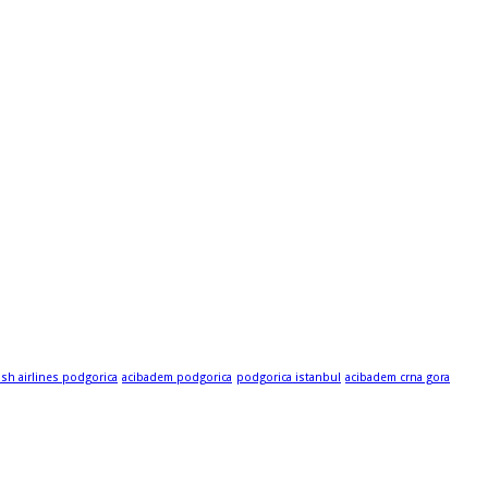
ish airlines podgorica
acibadem podgorica
podgorica istanbul
acibadem crna gora