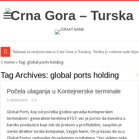
Šahman sa iseljenicima iz Crne Gore u Turskoj: Velika je važnost naše dija
Home
»
Tag:
global ports holding
Tag Archives:
global ports holding
Počela ulaganja u Kontejnerske terminale
05/05/2014
0
Global Ports, koji od početka godine upravlja Kontejnerskim
terminalom i generalnim teretima KTGT, već je počeo da investira u
barsko preduzeće koje želi da pretvori u profitabilno, saopštio je
izvršni direktor turske kompanije, Saygin Narin. On je kazao da su u
Global Portsu zadovoljni dosadašnjim rezultatima. “Već vidimo neke