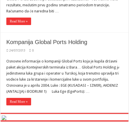
rezultate, međutim prvu godinu smatramo periodom tranzicije.
Računamo da će naredna biti …
Read More »
Kompanija Global Ports Holding
24/07/2013
0
Osnovne informacije o kompaniji Global Ports koja je kupila državni
paket akcija Kontejnerskih terminala iz Bara… Global Ports Holding jе
jedinstvena luka grupa i operater u Turskoj, koja trenutno upravlja tri
vodeće luke za krstarenje i komercijalne luke u svom portfoliju.
Osnovana je u aprilu 2004. Luke : EGE (KUSADASI – IZMIR), AKDENIZ
(ANTALIJA) i BODRUM 1) Luka Ege (EgePorts): …
Read More »