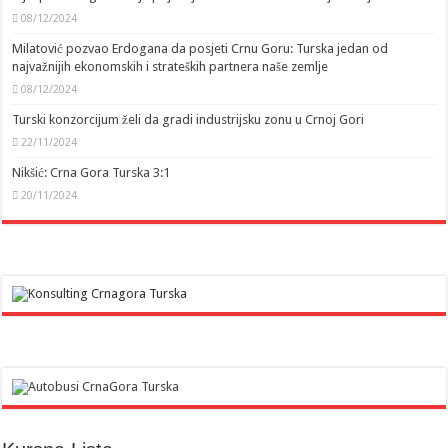
08/12/2024
Milatović pozvao Erdogana da posjeti Crnu Goru: Turska jedan od
najvažnijih ekonomskih i strateških partnera naše zemlje
08/12/2024
Turski konzorcijum želi da gradi industrijsku zonu u Crnoj Gori
22/11/2024
Nikšić: Crna Gora Turska 3:1
20/11/2024